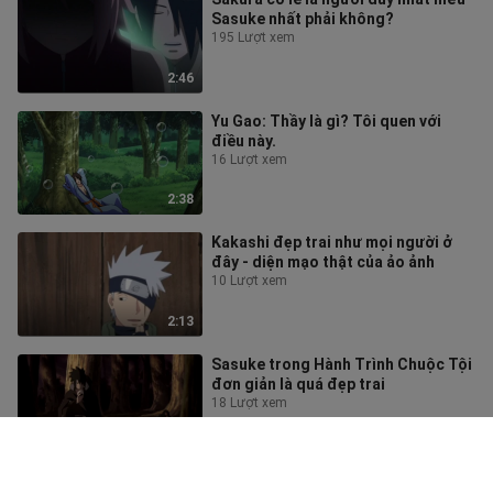
Sasuke nhất phải không?
195 Lượt xem
2:46
Yu Gao: Thầy là gì? Tôi quen với
điều này.
16 Lượt xem
2:38
Kakashi đẹp trai như mọi người ở
đây - diện mạo thật của ảo ảnh
10 Lượt xem
2:13
Sasuke trong Hành Trình Chuộc Tội
đơn giản là quá đẹp trai
18 Lượt xem
2:54
Cây cột may mắn nhất