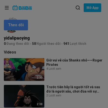
Lựa chọn ngôn ngữ
Mở App
English
Theo dõi
Ngôn ngữ: Tiếng Việt
ภาษาไทย
yidalipaoying
Đăng
0
Đang theo dõi
58
Người theo dõi
941
Lượt thích
Tiếng Việt
nhập
Videos
Bahasa Indonesia
Giờ vui vẻ của Shanks nhỏ——Roger
Pirates
Bahasa Melayu
4 Lượt xem
2:30
Trước tiên hãy là người tốt và sau
đó là người xấu, chơi đùa với sự
tương phản - Mối quan hệ Thần Nô
2 Lượt xem
2:38