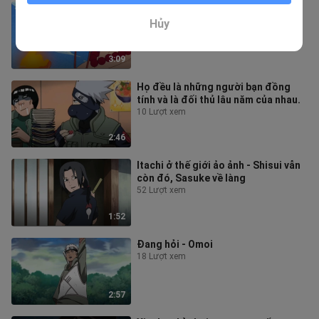
Những bước chân thần thánh - Fire
Fist Ace
Hủy
43 Lượt xem
3:09
Họ đều là những người bạn đồng
tính và là đối thủ lâu năm của nhau.
10 Lượt xem
2:46
Itachi ở thế giới ảo ảnh - Shisui vẫn
còn đó, Sasuke về làng
52 Lượt xem
1:52
Đang hỏi - Omoi
18 Lượt xem
2:57