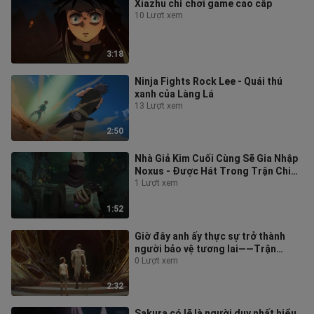
Xiazhu chỉ chơi game cao cấp
10 Lượt xem
3:18
Ninja Fights Rock Lee - Quái thú
xanh của Làng Lá
13 Lượt xem
2:50
Nhà Giả Kim Cuối Cùng Sẽ Gia Nhập
Noxus - Được Hát Trong Trận Chiến
Hai Thành Phố
1 Lượt xem
1:52
Giờ đây anh ấy thực sự trở thành
người bảo vệ tương lai——Trận
chiến hai thành phố Jace
0 Lượt xem
2:32
Sakura có lẽ là người duy nhất hiểu