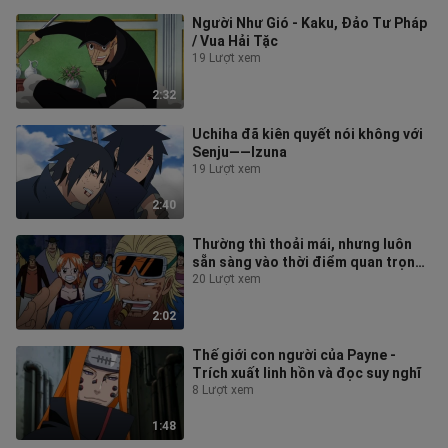
Người Như Gió - Kaku, Đảo Tư Pháp
/ Vua Hải Tặc
19 Lượt xem
2:32
Uchiha đã kiên quyết nói không với
Senju——Izuna
19 Lượt xem
2:40
Thường thì thoải mái, nhưng luôn
sẵn sàng vào thời điểm quan trọng
- Barry the Real Man
20 Lượt xem
2:02
Thế giới con người của Payne -
Trích xuất linh hồn và đọc suy nghĩ
8 Lượt xem
1:48