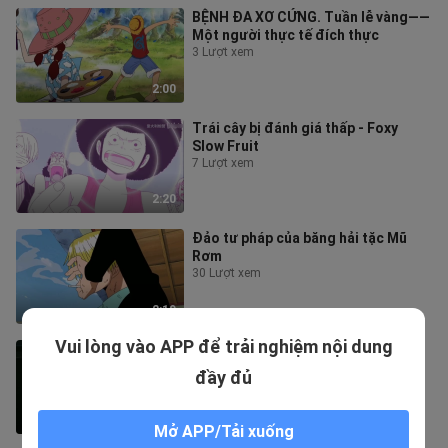
BỆNH ĐA XƠ CỨNG. Tuần lễ vàng——
Một người thực tế đích thực
3 Lượt xem
2:00
Trái cây bị đánh giá thấp - Foxy
Slow Fruit
7 Lượt xem
2:20
Đảo tư pháp của băng hải tặc Mũ
Rơm
30 Lượt xem
2:19
Vui lòng vào APP để trải nghiệm nội dung
Sự đào tẩu của Orochimaru
10 Lượt xem
đầy đủ
2:26
Mở APP/Tải xuống