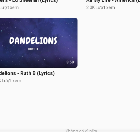
ers - Ed Sheeran (Lyrics)
All My Life - America (
 Lượt xem
2.0K Lượt xem
3:50
elions - Ruth B (Lyrics)
K Lượt xem
Không có gì nữa