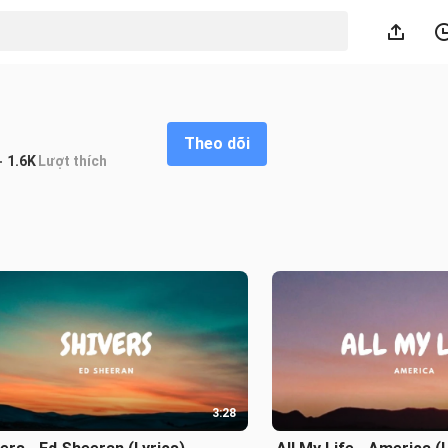
Theo dõi
1.6K
Lượt thích
3:28