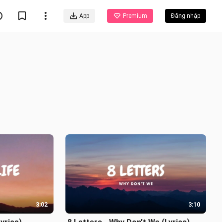
App
Premium
Đăng nhập
3:02
3:10