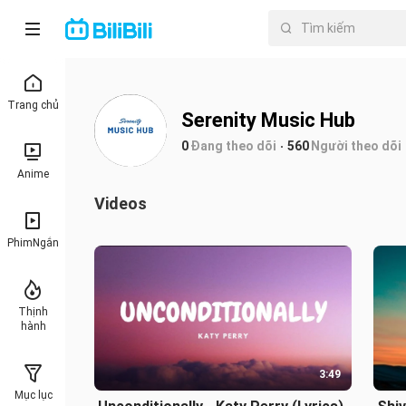
Trang chủ
Serenity Music Hub
0
Đang theo dõi
560
Người theo dõi
Anime
Videos
PhimNgắn
Thịnh
hành
3:49
Mục lục