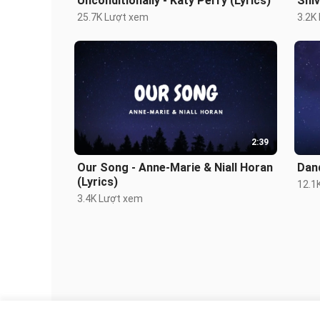
Unconditionally - Katy Perry (Lyrics)
Shiv
25.7K Lượt xem
3.2K
2:39
Our Song - Anne-Marie & Niall Horan
Dand
(Lyrics)
12.1
3.4K Lượt xem