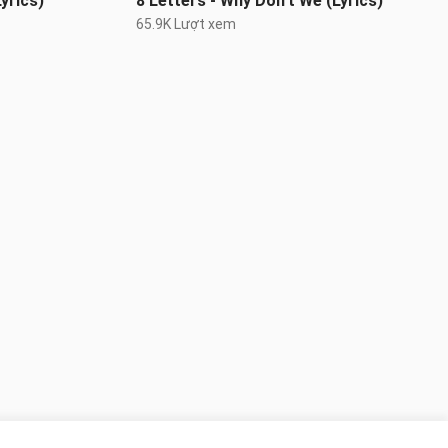
Lyrics)
8 Letters - Why Don't We (Lyrics)
65.9K Lượt xem