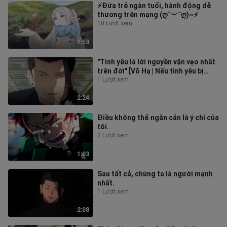
⚡Đứa trẻ ngàn tuổi, hành động dễ
thương trên mạng (ღ˘︶˘ღ)~⚡
10 Lượt xem
1:53
"Tình yêu là lời nguyền vặn vẹo nhất
trên đời" [Võ Hạ | Nếu tình yêu bị
lãng quên]
1 Lượt xem
2:24
Điều không thể ngăn cản là ý chí của
tôi.
2 Lượt xem
1:03
Sau tất cả, chúng ta là người mạnh
nhất.
1 Lượt xem
2:08