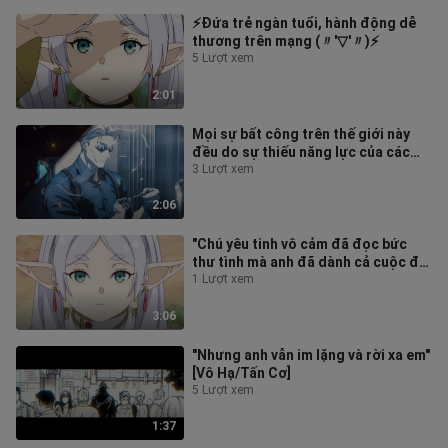
⚡Đứa trẻ ngàn tuổi, hành động dễ
thương trên mạng (〃'▽'〃)⚡
5 Lượt xem
2:01
Mọi sự bất công trên thế giới này
đều do sự thiếu năng lực của các
bên liên quan.
3 Lượt xem
2:06
"Chú yêu tinh vô cảm đã đọc bức
thư tình mà anh đã dành cả cuộc đời
để viết"
1 Lượt xem
3:06
"Nhưng anh vẫn im lặng và rời xa em"
[Vô Hạ/Tấn Cơ]
5 Lượt xem
1:37