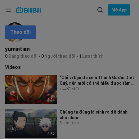
Lựa chọn ngôn ngữ
Mở App
English
Theo dõi
Ngôn ngữ: Tiếng Việt
ภาษาไทย
yumintian
Đăng
0
Đang theo dõi
0
Người theo dõi
1
Lượt thích
Tiếng Việt
nhập
Videos
Bahasa Indonesia
“Chỉ vì bạn đã xem Thanh Gươm Diệt
Quỷ, nên mới có thể hiểu được tầm
Bahasa Melayu
quan trọng của video này.....”
7 Lượt xem
2:24
Chúng ta đúng là sinh ra để dành
cho nhau.
8 Lượt xem
3:52