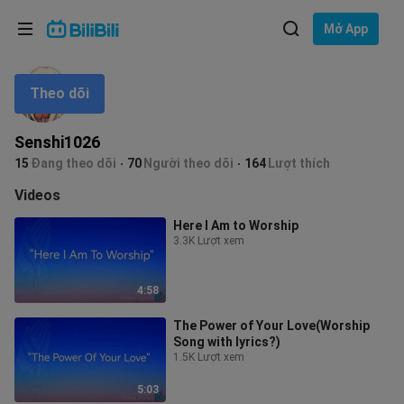
Lựa chọn ngôn ngữ
Mở App
English
Theo dõi
Ngôn ngữ: Tiếng Việt
ภาษาไทย
Senshi1026
Đăng
15
Đang theo dõi
70
Người theo dõi
164
Lượt thích
Tiếng Việt
nhập
Videos
Bahasa Indonesia
Here I Am to Worship
3.3K Lượt xem
Bahasa Melayu
4:58
The Power of Your Love(Worship
Song with lyrics?)
1.5K Lượt xem
5:03