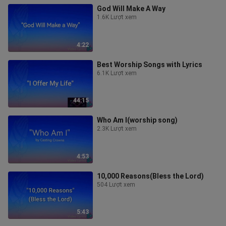
God Will Make A Way
1.6K Lượt xem
4:22
Best Worship Songs with Lyrics
6.1K Lượt xem
44:15
Who Am I(worship song)
2.3K Lượt xem
4:53
10,000 Reasons(Bless the Lord)
504 Lượt xem
5:43