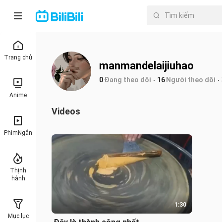
Trang chủ
manmandelaijiuhao
0
Đang theo dõi
16
Người theo dõi
Anime
Videos
PhimNgắn
Thịnh
hành
1:30
Mục lục