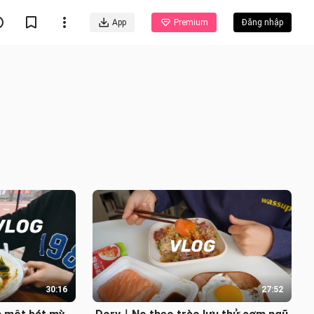
App
Premium
Đăng nhập
30:16
27:52