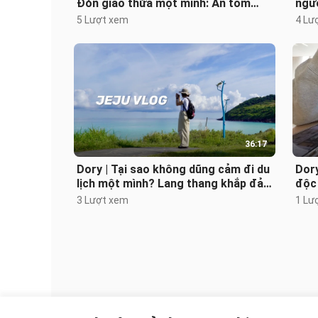
Đón giao thừa một mình: Ăn tôm
ngườ
cay, uống rượu gạo, xem phim conc
tiết
5 Lượt xem
4 Lư
36:17
Dory | Tại sao không dũng cảm đi du
Dor
lịch một mình? Lang thang khắp đảo
độc
Jeju, ăn cá đai hầm cay, thịt
đắm
3 Lượt xem
1 Lư
hộp