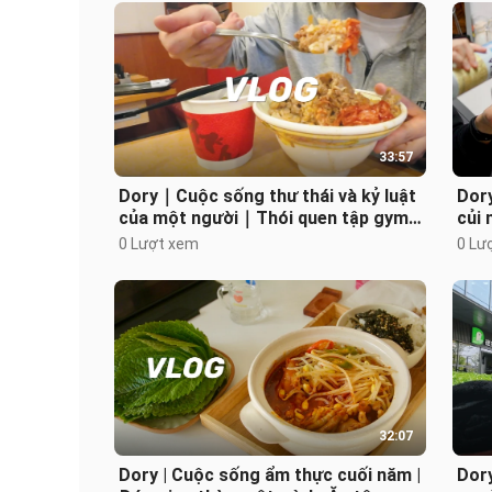
33:57
Dory｜Cuộc sống thư thái và kỷ luật
Dor
của một người｜Thói quen tập gym
củi 
cùng huấn luyện viên nữ｜Sắp xếp đ
whis
0 Lượt xem
0 Lư
32:07
Dory | Cuộc sống ẩm thực cuối năm |
Dory