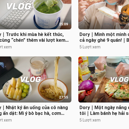
25:09
y｜Trước khi mùa hè kết thúc,
Dory｜Mình một mình đ
cùng “chén” thêm vài lượt kem
cả ngày ghé 9 quán!｜
ia lạnh đã!｜Nhật ký của cô nàn
đoàn và cơm gạo đen 
ợt xem
5 Lượt xem
chừng｜
27:55
y｜Nhật ký ăn uống của cô nàng
Dory｜Một ngày nắng đ
 ẩn dật: Mì ý bò bạc hà, cơm
tôi｜Làm bánh hẹ hải sả
 rau diếp, miến nấu nghêu, mì
salad cua thanh mai｜
ợt xem
5 Lượt xem