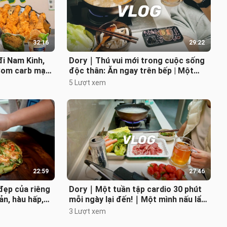
32:16
29:22
i Nam Kinh,
Dory｜Thú vui mới trong cuộc sống
Bom carb mạt
độc thân: Ăn ngay trên bếp | Một
ngon quá
mình ở nhà thưởng thức cá nướng tỏ
5 Lượt xem
22:59
27:46
ẹp của riêng
Dory｜Một tuần tập cardio 30 phút
n, hàu hấp,
mỗi ngày lại đến!｜Một mình nấu lẩu
Đùi gà phong
trên bếp ga, nhâm nhi bia｜Ra bãi
3 Lượt xem