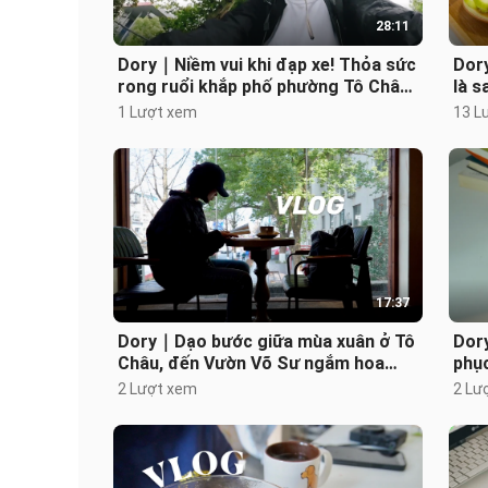
28:11
Dory｜Niềm vui khi đạp xe! Thỏa sức
Dor
rong ruổi khắp phố phường Tô Châu!
là s
｜Một mình ăn nướng uống bia｜Thư
bia
1 Lượt xem
13 L
17:37
Dory｜Dạo bước giữa mùa xuân ở Tô
Dor
Châu, đến Vườn Võ Sư ngắm hoa
phụ
mộc lan｜Top 3 podcast tôi yêu
mới:
2 Lượt xem
2 Lư
thích｜R
lạnh