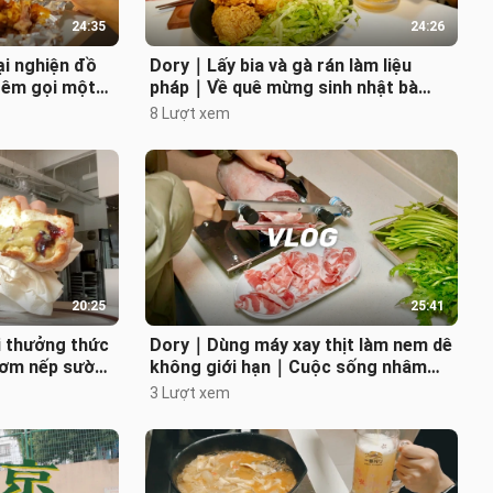
24:35
24:26
ại nghiện đồ
Dory｜Lấy bia và gà rán làm liệu
đêm gọi một
pháp｜Về quê mừng sinh nhật bà
｜Món cháo
ngoại｜Em gái dẫn đi ăn mì ếch ngon
8 Lượt xem
tuy
20:25
25:41
 thưởng thức
Dory｜Dùng máy xay thịt làm nem dê
 cơm nếp sườn
không giới hạn｜Cuộc sống nhâm
hâm nhi một
nhi một mình ngày đông｜Ngày
3 Lượt xem
tuyết đầ