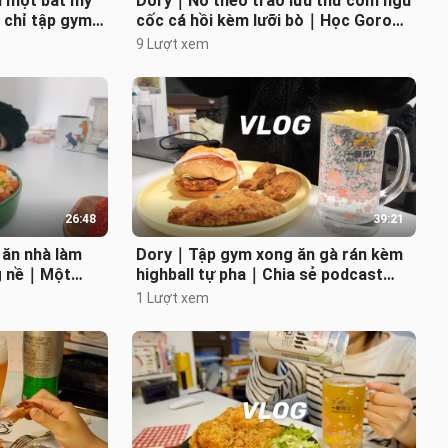
n một bát mỳ
Dory｜No theo trào lưu thử cơm ngũ
 chỉ tập gym
cốc cá hồi kèm lưỡi bò｜Học Goro
｜Mì gạo sốt
làm món sukiyaki hành boa-rô bơ th
9 Lượt xem
26:48
39:21
ăn nhà làm
Dory｜Tập gym xong ăn gà rán kèm
ng nề｜Một
highball tự pha｜Chia sẻ podcast
 viện, dạo chợ
yêu thích gần đây và chiếc túi nylon
1 Lượt xem