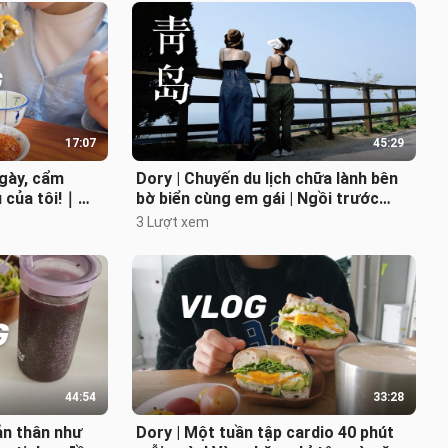
17:07
45:29
gày, cẩm
Dory | Chuyến du lịch chữa lành bên
 của tôi!｜
bờ biển cùng em gái | Ngồi trước
i dạo Phùng
cổng chợ cá vừa ăn thịt chiên g
3 Lượt xem
44:54
33:28
ản thân như
Dory | Một tuần tập cardio 40 phút