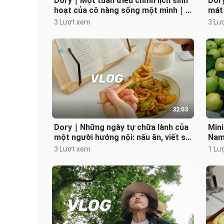
Dory｜Một tuần điều chỉnh lịch sinh
Dor
hoạt của cô nàng sống một mình｜
mát 
Về quê ăn cơm bà nấu｜Chiếc ly rượu
của
3 Lượt xem
3 Lư
32:03
Dory｜Những ngày tự chữa lành của
Min
một người hướng nội: nấu ăn, viết sổ
Nam
tay, uống rượu trắng｜Chia sẻ s
món
3 Lượt xem
1 Lư