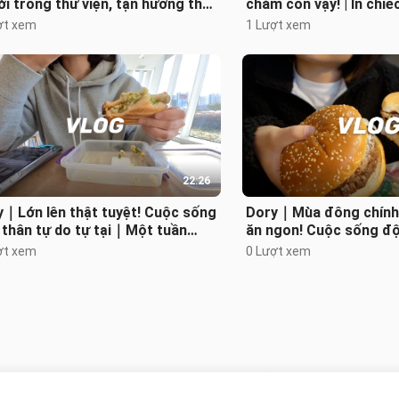
i trong thư viện, tận hưởng thời
chăm con vậy! | In chiế
 đẹp một mình | Cùng em gá
tiên | Món ăn một mình
ợt xem
1 Lượt xem
22:26
y｜Lớn lên thật tuyệt! Cuộc sống
Dory｜Mùa đông chính 
 thân tự do tự tại｜Một tuần
ăn ngon! Cuộc sống độ
 mình trong thư viện｜Tự làm
nàng ở nhà ngại giao ti
ợt xem
0 Lượt xem
Không có gì nữa