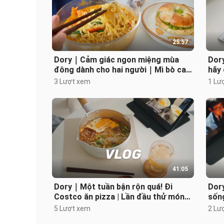
25:57
Dory｜Cảm giác ngon miệng mùa
Dor
đông dành cho hai người｜Mì bò cay
hãy 
thơm nức với thịt thăn nóng hổi kèm
và b
3 Lượt xem
1 Lư
b
41:05
Dory｜Một tuần bận rộn quá! Đi
Dor
Costco ăn pizza | Lần đầu thử món
sống
sườn bò luộc chấm mắm gừng! Dùng
trộn
5 Lượt xem
2 Lư
nướ