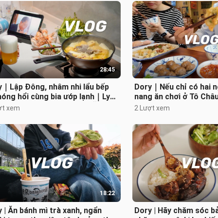
28:45
y｜Lập Đông, nhâm nhi lẩu bếp
Dory｜Nếu chỉ có hai n
nóng hổi cùng bia ướp lạnh｜Ly
nang ăn chơi ở Tô Châu
ky nguyên chất đầu tiên! Ăn kè
Mang máy ảnh Ricoh đ
ợt xem
2 Lượt xem
Giang
18:22
 | Ăn bánh mì trà xanh, ngẩn
Dory | Hãy chăm sóc b