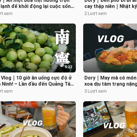
y｜Ăn một bữa thịt nướng trộn
Dory｜Đến phố Đi Bì ă
lạnh để khởi động lại cuộc sống
cay thập niên｜Nhật ký
 chính mình!｜Hướng dẫn vẽ tay
mà không kiêng khem
ợt xem
2 Lượt xem
th
5:22
i Vlog｜10 giờ ăn uống cực độ ở
Dory｜May mà có món 
 Ninh! – Lần đầu đến Quảng Tây,
xoa dịu tâm trạng nặ
 muốn ăn nhiều quá nhiều quá
mình tập gym, ngồi thư
ợt xem
3 Lượt xem
rau