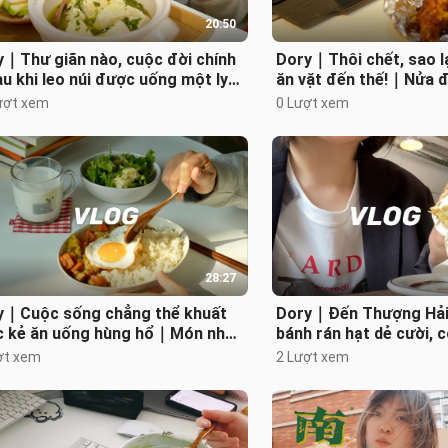
20:50
y｜Thư giãn nào, cuộc đời chính
Dory｜Thôi chết, sao l
au khi leo núi được uống một ly
ăn vặt đến thế!｜Nửa 
 lạnh!｜Một mình đi bộ đường
suất gà rán uống bia
ượt xem
0 Lượt xem
đậu
28:27
y｜Cuộc sống chẳng thể khuất
Dory｜Đến Thượng Hải
c kẻ ăn uống hùng hổ｜Món nhậu
bánh rán hạt dẻ cười,
 nấm mỡ xào đùi gà cùng bia
heo, xiên thịt thăn｜N
ợt xem
2 Lượt xem