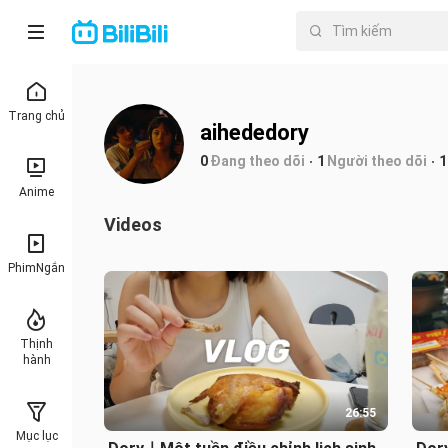
Trang chủ
aihededory
0
Đang theo dõi
1
Người theo dõi
1
Anime
Videos
PhimNgắn
Thịnh
hành
26:55
Mục lục