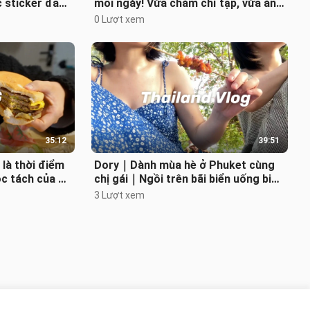
c sticker đầu
mỗi ngày! Vừa chăm chỉ tập, vừa ăn
: Sườn k
uống nghiêm túc | Cuộc sống th
0 Lượt xem
35:12
39:51
là thời điểm
Dory｜Dành mùa hè ở Phuket cùng
c tách của cô
chị gái｜Ngồi trên bãi biển uống bia
ếp | Whis
và ăn xiên nướng ngắm hoàng hôn h
3 Lượt xem