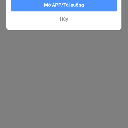
Mở APP/Tải xuống
Hủy