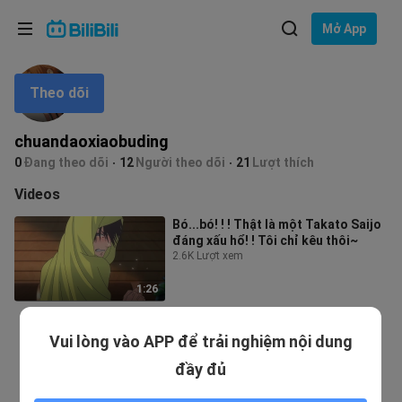
Lựa chọn ngôn ngữ
Mở App
English
Theo dõi
Ngôn ngữ: Tiếng Việt
ภาษาไทย
chuandaoxiaobuding
Đăng
0
Đang theo dõi
12
Người theo dõi
21
Lượt thích
Tiếng Việt
nhập
Videos
Bahasa Indonesia
Bó...bó! ! ! Thật là một Takato Saijo
đáng xấu hổ! ! Tôi chỉ kêu thôi~
Bahasa Melayu
2.6K Lượt xem
1:26
Vui lòng vào APP để trải nghiệm nội dung
đầy đủ