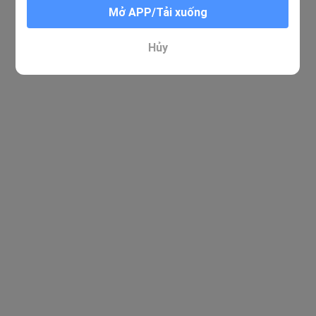
Mở APP/Tải xuống
Hủy