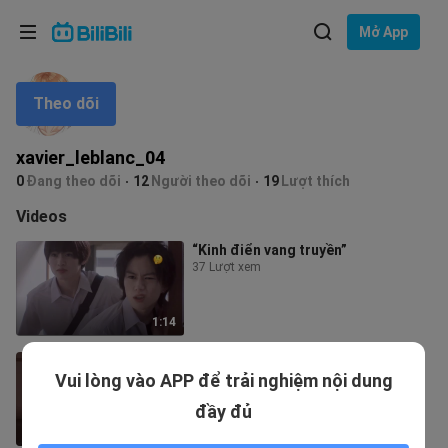
Lựa chọn ngôn ngữ
Mở App
English
Theo dõi
Ngôn ngữ: Tiếng Việt
ภาษาไทย
xavier_leblanc_04
Đăng
0
Đang theo dõi
12
Người theo dõi
19
Lượt thích
Tiếng Việt
nhập
Videos
Bahasa Indonesia
“Kinh điển vang truyền”
37 Lượt xem
Bahasa Melayu
1:14
Nhẫn đến mức phải nuốt tới mấy
Vui lòng vào APP để trải nghiệm nội dung
ngụm nước bọt…
3.4K Lượt xem
đầy đủ
1:00