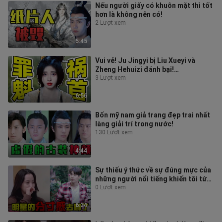
Nếu người giấy có khuôn mặt thì tốt
hơn là không nên có!
2 Lượt xem
5:45
Vui vẻ! Ju Jingyi bị Liu Xueyi và
Zheng Hehuizi đánh bại!
[Huajianling Tucao]
3 Lượt xem
6:56
Bốn mỹ nam giả trang đẹp trai nhất
làng giải trí trong nước!
130 Lượt xem
4:44
Sự thiếu ý thức về sự đúng mực của
những người nổi tiếng khiến tôi tức
giận!
0 Lượt xem
6:34