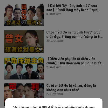
【Đại hội “kỹ năng ánh mắt” của
sao】: Dưới lông mày là hai “quả
trứng”, chỉ biết trợn mắt, đờ người
8 Lượt xem
c
11:42
Chói mắt! Cô nàng bình thường cố
diễn đẹp, trông cứ như “nàng tự tin
vô cớ”!
30 Lượt xem
10:01
【Diễn viên phụ lấn át diễn viên
chính】: Khi diễn viên phụ quá xuất
sắc, diễn viên chính chỉ còn biết
2 Lượt xem
7:53
Cười chết! Họ bị xét xử, đúng là
không oan chút nào!
27 Lượt xem
9:43
Vui lòng vào APP để trải nghiệm nội dung