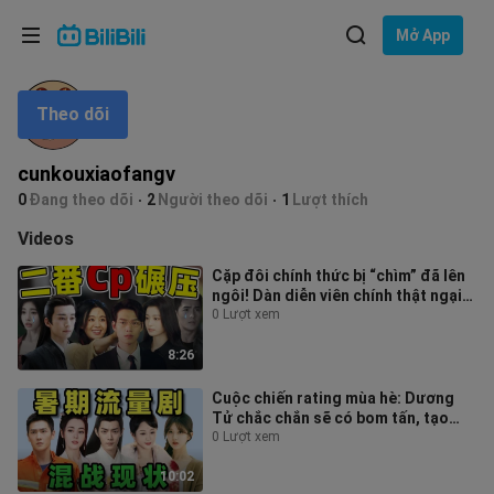
Lựa chọn ngôn ngữ
Mở App
English
Theo dõi
Ngôn ngữ: Tiếng Việt
ภาษาไทย
cunkouxiaofangv
Đăng
0
Đang theo dõi
2
Người theo dõi
1
Lượt thích
Tiếng Việt
nhập
Videos
Bahasa Indonesia
Cặp đôi chính thức bị “chìm” đã lên
ngôi! Dàn diễn viên chính thật ngại
Bahasa Melayu
ngùng!
0 Lượt xem
8:26
Cuộc chiến rating mùa hè: Dương
Tử chắc chắn sẽ có bom tấn, tạo
hình của Tiêu Chiến gây sốt khắp
0 Lượt xem
nơi
10:02