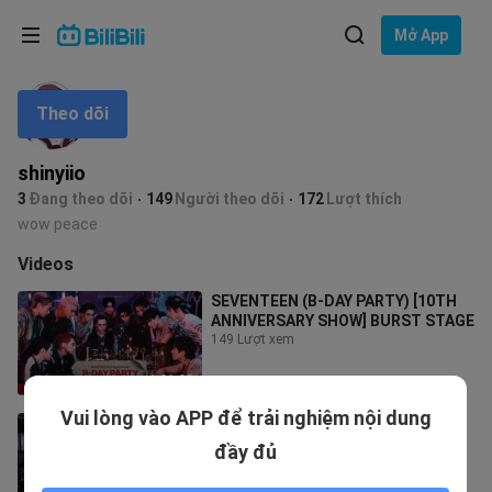
Lựa chọn ngôn ngữ
Mở App
English
Theo dõi
Ngôn ngữ: Tiếng Việt
ภาษาไทย
shinyiio
Đăng
3
Đang theo dõi
149
Người theo dõi
172
Lượt thích
Tiếng Việt
nhập
wow peace
Bahasa Indonesia
Videos
SEVENTEEN (B-DAY PARTY) [10TH
Bahasa Melayu
ANNIVERSARY SHOW] BURST STAGE
149 Lượt xem
1:31:03
Vui lòng vào APP để trải nghiệm nội dung
SEVENTEEN [NEW] TOUR
464 Lượt xem
đầy đủ