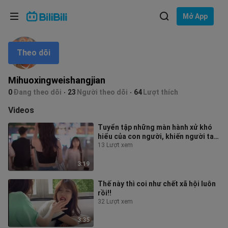
Lựa chọn ngôn ngữ
Mở App
English
Theo dõi
Ngôn ngữ: Tiếng Việt
ภาษาไทย
Mihuoxingweishangjian
Đăng
0
Đang theo dõi
23
Người theo dõi
64
Lượt thích
Tiếng Việt
nhập
Videos
Bahasa Indonesia
Tuyển tập những màn hành xử khó
hiểu của con người, khiến người ta
Bahasa Melayu
“chết đứng” ngay tại chỗ!!!
13 Lượt xem
3:19
Thế này thì coi như chết xã hội luôn
rồi!!
32 Lượt xem
3:35