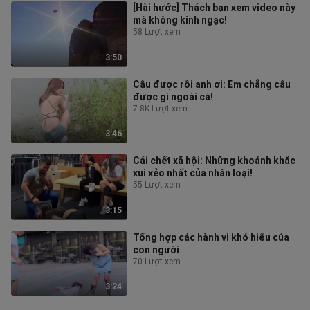
[Hài hước] Thách bạn xem video này
mà không kinh ngạc!
58 Lượt xem
3:50
Câu được rồi anh ơi: Em chẳng câu
được gì ngoài cá!
7.8K Lượt xem
3:46
Cái chết xã hội: Những khoảnh khắc
xui xẻo nhất của nhân loại!
55 Lượt xem
3:15
Tổng hợp các hành vi khó hiểu của
con người
70 Lượt xem
3:24