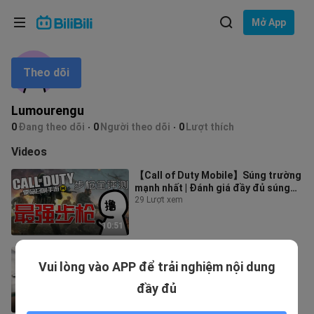
Lựa chọn ngôn ngữ
Mở App
English
Theo dõi
Ngôn ngữ: Tiếng Việt
ภาษาไทย
Lumourengu
Đăng
0
Đang theo dõi
0
Người theo dõi
0
Lượt thích
Tiếng Việt
nhập
Videos
Bahasa Indonesia
【Call of Duty Mobile】Súng trường
mạnh nhất | Đánh giá đầy đủ súng
Bahasa Melayu
trường trong CODM, giúp bạn chọn
29 Lượt xem
r
10:51
⚡Chúa có cách của Người! Súng
Vui lòng vào APP để trải nghiệm nội dung
cầm tay sẽ bắn trúng ai⚡
1 Lượt xem
đầy đủ
0:33