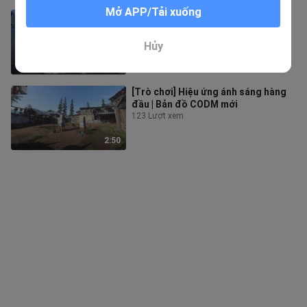
Mở APP/Tải xuống
[Trò chơi] Shotgun JAK-12 mới |
[Call of Duty: Mobile]
58 Lượt xem
Hủy
1:22
[Trò chơi] Hiệu ứng ánh sáng hàng
đầu | Bản đồ CODM mới
123 Lượt xem
2:50