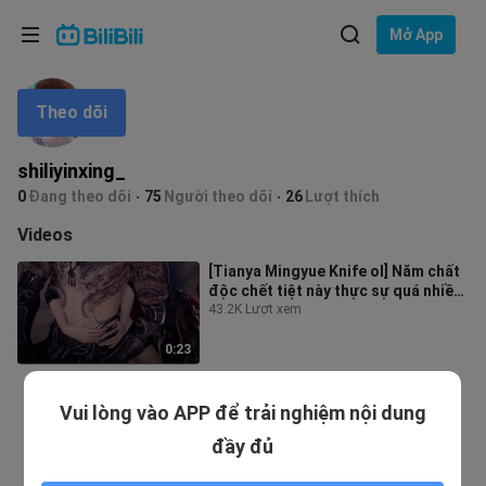
Lựa chọn ngôn ngữ
Mở App
English
Theo dõi
Ngôn ngữ: Tiếng Việt
ภาษาไทย
shiliyinxing_
Đăng
0
Đang theo dõi
75
Người theo dõi
26
Lượt thích
Tiếng Việt
nhập
Videos
Bahasa Indonesia
[Tianya Mingyue Knife ol] Năm chất
độc chết tiệt này thực sự quá nhiều
Bahasa Melayu
...
43.2K Lượt xem
0:23
Vui lòng vào APP để trải nghiệm nội dung
đầy đủ