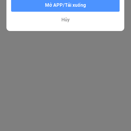
Mở APP/Tải xuống
Hủy