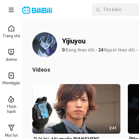
Trang chủ
Yijiuyou
0
Đang theo dõi
24
Người theo dõi
Anime
Videos
PhimNgắn
Thịnh
hành
2:41
Mục lục