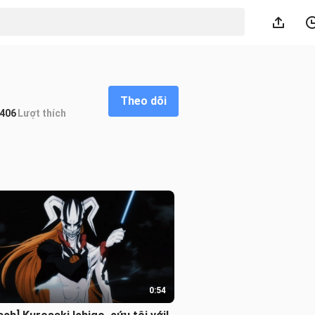
Theo dõi
406
Lượt thích
0:54