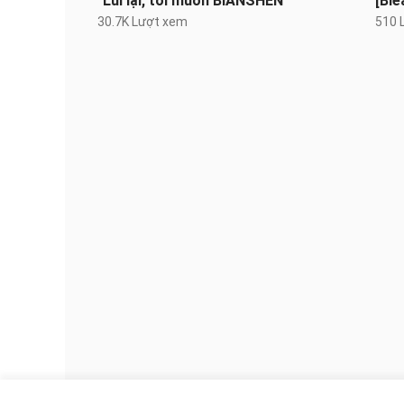
"Lùi lại, tôi muốn BIANSHEN"
[Ble
30.7K Lượt xem
510 