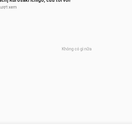
ach] Kurosaki Ichigo, cứu tôi với!
Lượt xem
Không có gì nữa