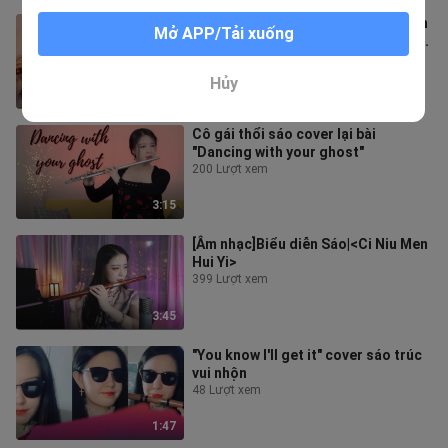
[Sáo] Bài hát Zaomen Tanjiro Thanh
Mở APP/Tải xuống
Kiếm Diệt Qu〕Zomen Tanjiro のう
た"Song
15.8K Lượt xem
Hủy
4:20
Cô gái thổi sáo cover lại bài
"Dancing with your ghost"
200 Lượt xem
3:15
[Âm nhạc]Biểu diễn Sáo|<Ci Niu Men
Hui Yi>
399 Lượt xem
3:45
"You know I'll get it" cover sáo trúc
vui nhộn
48 Lượt xem
1:47