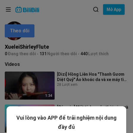
Lựa chọn ngôn ngữ
Mở App
English
Theo dõi
Ngôn ngữ: Tiếng Việt
ภาษาไทย
XueleiShirleyFlute
Đăng
0
Đang theo dõi
131
Người theo dõi
440
Lượt thích
Tiếng Việt
nhập
Videos
Bahasa Indonesia
[Dizi] Hồng Liên Hoa "Thanh Gươm
Diệt Quỷ" Áo khoác da và xe máy tìm
Bahasa Melayu
ở đâu?
28 Lượt xem
1:34
[Cây sáo] Mất tích xuyên thời gian và
không gian InuYasha ED
Vui lòng vào APP để trải nghiệm nội dung
1.8K Lượt xem
đầy đủ
2:25