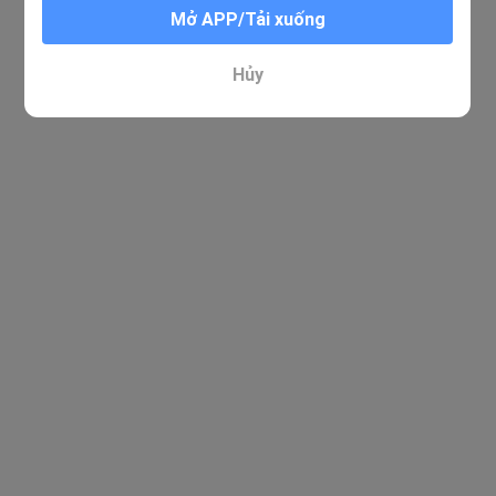
Mở APP/Tải xuống
Xin lỗi. Không tìm thấy kết quả nào phù hợp
Hủy