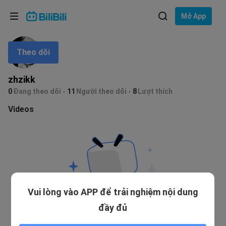
Lựa chọn ngôn ngữ
Mở App
English
Theo dõi
Ngôn ngữ: Tiếng Việt
ภาษาไทย
zhzikk
Đăng
0
Đang theo dõi
11
Người theo dõi
8
Lượt thích
Tiếng Việt
nhập
Videos
Bahasa Indonesia
Bahasa Melayu
Vui lòng vào APP để trải nghiệm nội dung
đầy đủ