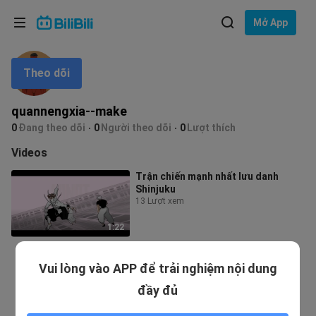
Lựa chọn ngôn ngữ
Mở App
English
Theo dõi
Ngôn ngữ: Tiếng Việt
ภาษาไทย
quannengxia--make
Đăng
0
Đang theo dõi
0
Người theo dõi
0
Lượt thích
Tiếng Việt
nhập
Videos
Bahasa Indonesia
Trận chiến mạnh nhất lưu danh
Shinjuku
Bahasa Melayu
13 Lượt xem
1:22
Vui lòng vào APP để trải nghiệm nội dung
đầy đủ