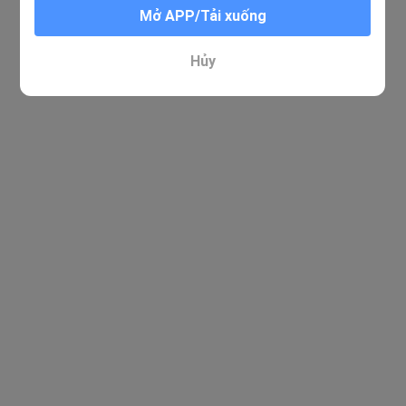
Mở APP/Tải xuống
Hủy