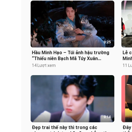
0:25
Hầu Minh Hạo – Túi ảnh hậu trường
Lễ c
“Thiếu niên Bạch Mã Túy Xuân
Min
Phong”
Kỳ, 
14 Lượt xem
11 L
0:14
Đẹp trai thế này thì trong các
Đây 