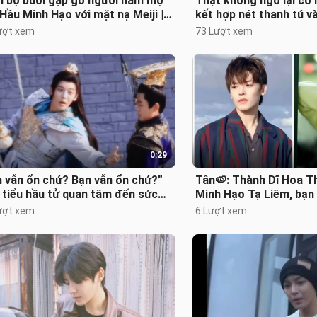
n bộ buổi gặp gỡ người hâm mộ
Thật không ngờ lại có 
Hầu Minh Hạo với mặt nạ Meiji |
kết hợp nét thanh tú và
 tiếp hát “Mặt Nạ”
tuấn một cách hoàn m
ượt xem
73 Lượt xem
0:29
 vẫn ổn chứ? Bạn vẫn ổn chứ?”
Tân🍉: Thành Dĩ Hoa T
tiểu hầu tử quan tâm đến sức
Minh Hạo Tạ Liêm, bạn
 của bạn bè – Hầu Minh Hạo tr
của phiên bản “Thiên 
ượt xem
6 Lượt xem