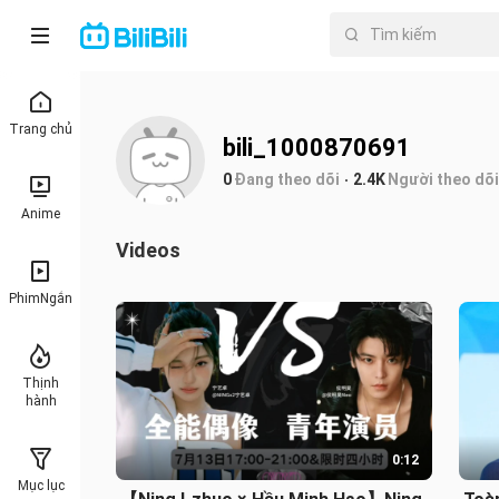
Trang chủ
bili_1000870691
0
Đang theo dõi
2.4K
Người theo dõi
Anime
Videos
PhimNgắn
Thịnh
hành
0:12
Mục lục