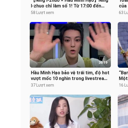
【Ning I‑zhuo × Hầu Minh Hạo】Ning
Toà
I‑zhuo chỉ làm số 1! Từ 17:00 đến
của 
21:00 ngày 13 tháng 7, nhiệm vụ m
Trực
58 Lượt xem
63 L
36:19
Hầu Minh Hạo bảo vệ trái tim, độ hot
“Bạn
vượt mốc 10 nghìn trong livestream
Một 
230601
khỏe
37 Lượt xem
16 L