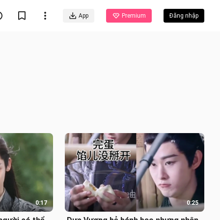
App
Premium
Đăng nhập
0:17
0:25