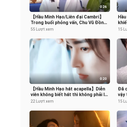
0:26
【Hầu Minh Hạo/Liên đại Cambri】
Hầu
Trong buổi phỏng vấn, Chu Vũ Đồng
khiế
đã nhắc đến Hầu Minh Hạo
55 Lượt xem
15 L
0:20
【Hầu Minh Hạo hát acapella】Diễn
Đã c
viên không biết hát thì không phải là
vậy 
diễn viên giỏi
cần…
22 Lượt xem
15 L