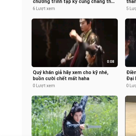
chương trình tạp kỹ cũng chẳng thể
thẳ
nào bị bỏ qua được!
này 
6 Lượt xem
5 Lư
từ
0:08
Quý khán giả hãy xem cho kỹ nhé,
Điền
buồn cười chết mất haha
Đại 
hah
0 Lượt xem
0 Lư