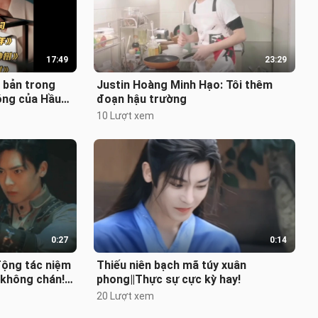
17:49
23:29
 bản trong
Justin Hoàng Minh Hạo: Tôi thêm
óng của Hầu
đoạn hậu trường
10 Lượt xem
0:27
0:14
ộng tác niệm
Thiếu niên bạch mã túy xuân
 không chán!
phong‖Thực sự cực kỳ hay!
uá~
20 Lượt xem