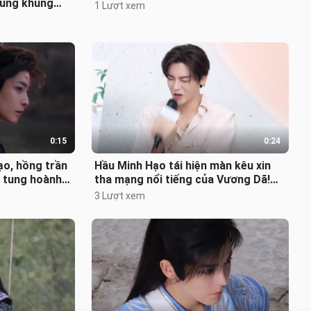
hung khung
1 Lượt xem
rỉ của “Thi
0:15
0:24
o, hồng trần
Hầu Minh Hạo tái hiện màn kêu xin
 tung hoành,
tha mạng nổi tiếng của Vương Dã!
 một thân h
Đáng yêu quá đi thôi～ Tiểu Chai d
3 Lượt xem