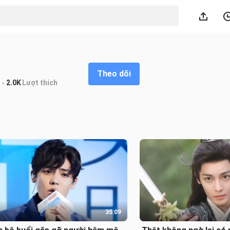
Theo dõi
2.0K
Lượt thích
35:09