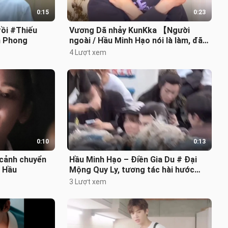
0:15
0:23
rồi #Thiếu
Vương Dã nhảy KunKka 【Người
n Phong
ngoài / Hầu Minh Hạo nói là làm, đã
vượt mốc 10 nghìn phần quà / Cảm
4 Lượt xem
giá
0:10
0:13
cảnh chuyển
Hầu Minh Hạo – Điền Gia Du # Đại
u Hầu
Mộng Quy Ly, tương tác hài hước
quá chừng
3 Lượt xem