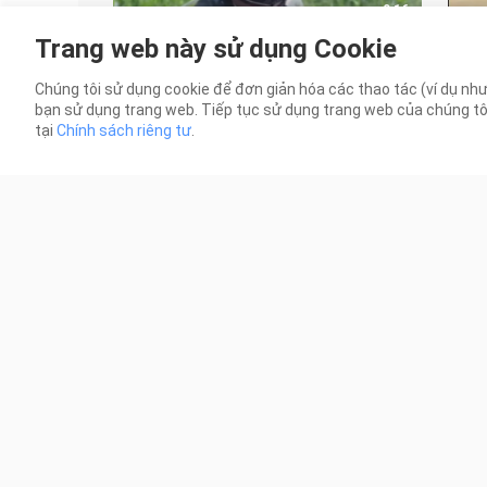
0:16
Trang web này sử dụng Cookie
Hầu Minh Hạo – Lộ trình Bách Lý
Vide
Đông Quân | Thật ra anh bay được
wow 
Chúng tôi sử dụng cookie để đơn giản hóa các thao tác (ví dụ như
thật mà, đúng không? | Thiếu niên b
20 Lượt xem
4 Lư
bạn sử dụng trang web. Tiếp tục sử dụng trang web của chúng tôi t
tại
Chính sách riêng tư
.
0:15
À, chắc mọi người đều đã xem rồi
6.29
nhỉ
Đông
đẹp 
1 Lượt xem
7 Lư