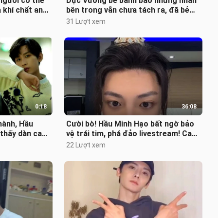
người có thể
Dực Vương bẻ bánh bao nhưng nhân
 khí chất anh
bên trong vẫn chưa tách ra, đã bẻ
ỹ đến vậ
rồi mà lại chưa hoàn toàn tách rờ
31 Lượt xem
0:18
36:08
hành, Hầu
Cười bò! Hầu Minh Hạo bất ngờ bảo
 thấy dàn cast
vệ trái tim, phá đảo livestream! Ca
Quan Tứ Phúc”
hát, ảo thuật đủ cả!
22 Lượt xem