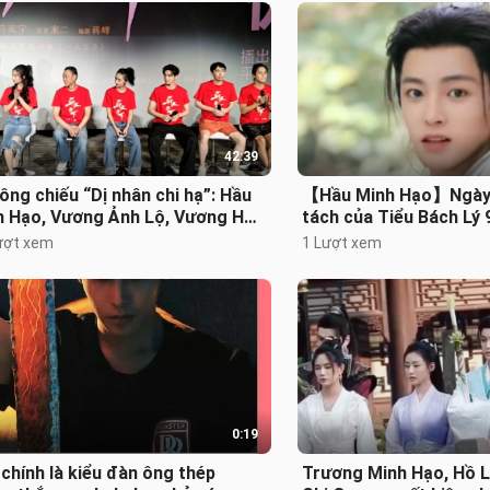
42:39
ông chiếu “Dị nhân chi hạ”: Hầu
【Hầu Minh Hạo】Ngày b
h Hạo, Vương Ảnh Lộ, Vương Học
tách của Tiểu Bách Lý 9
Khương Bội Dao, Đại Tư cùn
ượt xem
1 Lượt xem
0:19
chính là kiểu đàn ông thép
Trương Minh Hạo, Hồ L