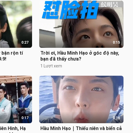
0:27
0:15
ận rộn tí
Trời ơi, Hầu Minh Hạo ở góc độ này,
.9!
bạn đã thấy chưa?
1 Lượt xem
0:17
0:16
iên Hinh, Hạ
Hầu Minh Hạo｜Thiếu niên và biển cả