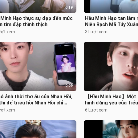
0:19
 Minh Hạo thực sự đẹp đến mức
Hầu Minh Hạo tan làm 
n tim đập thình thịch
Niên Bạch Mã Túy Xuâ
ượt xem
3 Lượt xem
0:09
ó ảnh thời thơ ấu của Nhạn Hồi,
【Hầu Minh Hạo】Một 
thì để triệu hồi Nhạn Hồi chỉ
hình đáng yêu của Tiể
. một Thiên Diệu!
ượt xem
6 Lượt xem