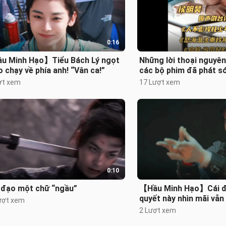
0:16
u Minh Hạo】Tiểu Bách Lý ngọt
Những lời thoại nguyên
 chạy về phía anh! “Vân ca!”
các bộ phim đã phát s
Minh Hạo
ợt xem
17 Lượt xem
0:10
 đạo một chữ “ngầu”
【Hầu Minh Hạo】Cái đ
quyết này nhìn mãi vẫn
ượt xem
Giang Sách đẹp trai q
2 Lượt xem