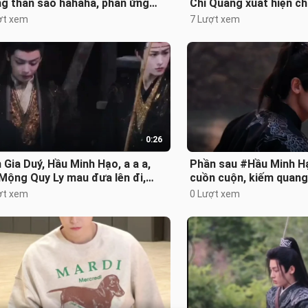
ng thắn sao hahaha, phản ứng
Chi Quang xuất hiện c
hợp lý đến mức nghi ngờ cậu ấy
hình trong loạt ảnh rò 
ợt xem
7 Lượt xem
0:26
 Gia Duý, Hầu Minh Hạo, a a a,
Phần sau #Hầu Minh Hạ
Mộng Quy Ly mau đưa lên đi,
cuồn cuộn, kiếm quang
aha
ngắm chàng thiếu niên
ợt xem
0 Lượt xem