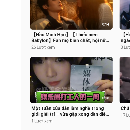
0:14
【Hầu Minh Hạo】【Thiếu niên
【Hầ
Babylon】Fan mẹ biến chất, hội nữ
ngào
hâm mộ mơ mộng lên sóng (•͈˽•͈) Hầu
26 Lượt xem
3 Lư
Minh
0:16
Một tuần của dân làm nghề trong
Chủ
giới giải trí – vừa gặp xong dàn diễn
17 L
viên chính “Trường Tương Tư” l
1 Lượt xem