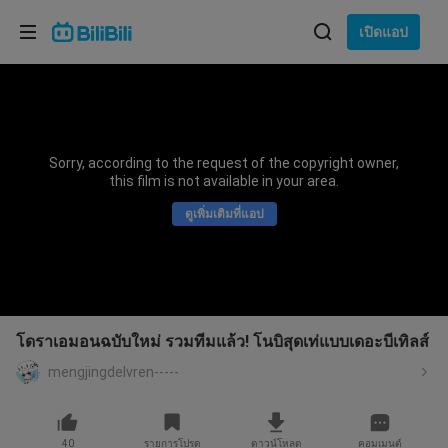
เลือกภาษา
เปิดแอป
English
ภาษา: ภาษาไทย
ภาษาไทย
Sorry, according to the request of the copyright owner,
เข้าสู่
this film is not available in your area.
Tiếng Việt
ระบบ
ดูเพิ่มเติมที่แอป
Bahasa Indonesia
Bahasa Melayu
โดราเอมอนฉบับใหม่ รวมทีมแล้ว! โนบิสุดเท่แบบเดอะบีเทิลส์
mengjingdelvren-----
40
รายการโปรด
ดาวน์โหลด
คอมเมนต์