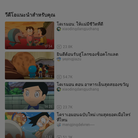
วีดีโอแนะนำสำหรับคุณ
โดเรมอน: ให้แม่มีชีวิตที่ดี
xiaodingdangjuchang
13:54
23.8K
ยินดีต้อนรับสู่โลกของช็อคโกแลต
yeyingjiazu
14:32
54.7K
โดเรมอน ตอน อาหารเย็นสุดสยองขวัญ
xiaodingdangjuchang
14:25
23.7K
โดราเอมอนฉบับใหม่ เกมสุดยอดเมื่อไหร่
ที่ไหน
mengjingdelvren-----
12:43
51.3K