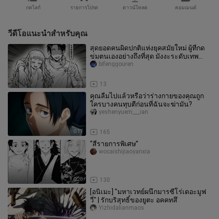
กดไลก์
รายการโปรด
ดาวน์โหลด
คอมเมนต์
วีดีโอแนะนำสำหรับคุณ
สุดยอดคนผิดปกติแห่งยุคสมัยใหม่ ผู้ที่กด
ข่มตนเองอย่างถึงที่สุด มังงะระดับเทพ
เรื่องพิสดาร โปรดใช้วิจา
bifenggouren
0:58
13
คุณลืมไปแล้วหรือว่าร่างกายของคุณถูก
ใครบางคนทุบตีก่อนที่ฉันจะฆ่ามัน?
yeshenyuem___ian
0:17
165
“สี่รายการพิเศษ”
wocaishijiaoyanxia
0:28
130
[อนิเมะ] "มหาเวทย์ผนึกมารซีโร่เดอะมูฟ
วี่" | รักบริสุทธิ์ของยูตะ อคคทสึ
Yizhidalianmaos