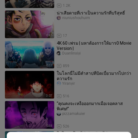
0:34
1.2K
น่าเสียดายที่เราเป็นความรักที่บริสุทธิ์
niuniushouhuim
0:41
17
4K 60 เฟรม | มหาต้องการให้มาร0 Movie
Version |
Duanlinxiyi
0:17
859
ในโลกนี้ไม่มีคำสาปที่บิดเบี้ยวมากไปกว่า
ความรัก
Yiranyir
3:07
516
“คุณคงจะเหงื่อออกมากเมื่อเจอคลาส
พิเศษ!”
pizzamakuier
0:38
526
โกโจ ซาโตรุได้เรียนรู้ท่าไม้ตายแห่ง