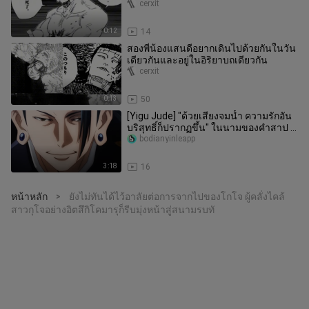
Slash
cerxit
0:12
14
สองพี่น้องแสนดีอยากเดินไปด้วยกันในวัน
เดียวกันและอยู่ในอิริยาบถเดียวกัน
cerxit
0:13
50
[Yigu Jude] "ด้วยเสียงจมน้ำ ความรักอัน
บริสุทธิ์ก็ปรากฏขึ้น" ในนามของคำสาป นี่
คือเทพเจ้าแห่งสงครามแห่
bodianyinleapp
3:18
16
หน้าหลัก
ยังไม่ทันได้ไว้อาลัยต่อการจากไปของโกโจ ผู้คลั่งไคล้
>
สาวกุโจอย่างอิตสึกิโคมารุก็รีบมุ่งหน้าสู่สนามรบทั