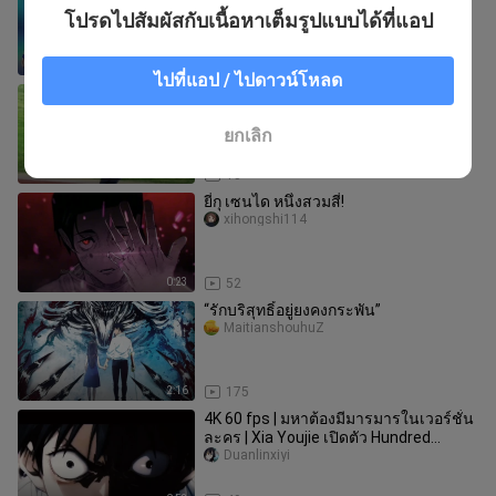
เทพเจ้าอย่างจี้ซื่อจี๋อี้กง
โปรดไปสัมผัสกับเนื้อหาเต็มรูปแบบได้ที่แอป
didiaowukong
1:45
12
ไปที่แอป / ไปดาวน์โหลด
พี่ชายวันสอบพลศึกษาก็หล่อเหมือนอิโทงิ
ยูตะเลย
qishiju
ยกเลิก
0:36
18
ยี่กุ เซนได หนึ่งสวมสี่!
xihongshi114
0:23
52
“รักบริสุทธิ์อยู่ยงคงกระพัน”
MaitianshouhuZ
2:16
175
4K 60 fps | มหาต้องมีมารมารในเวอร์ชั่น
ละคร | Xia Youjie เปิดตัว Hundred
Ghosts at Night |
Duanlinxiyi