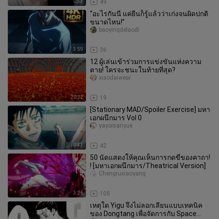
0:53
49
“อะไรกันนี่ แค่ยืนก็รู้แล้วว่าเก่งจนผิดปกติ
ขนาดไหน!”
baoyingdelaodi
3:59
36
12 ผู้เล่นเข้าร่วมการแข่งขันแห่งความ
ตาย! ใครจะชนะในท้ายที่สุด?
xiaodaiwear
20:22
19
[Stationary MAD/Spoiler Exercise] มหา
เอกผนึกมาร Vol 0
yayoisanyue
0:43
42
50 นัดแสดงให้คุณเห็นการกดขี่ของคาถา!
! [มหาเอกผนึกมาร/Theatrical Version]
Chengruxiaoyang
3:26
108
เหตุใด Yigu จึงไม่ลอกเลียนแบบเทคนิค
ของ Dongtang เพื่อจัดการกับ Space