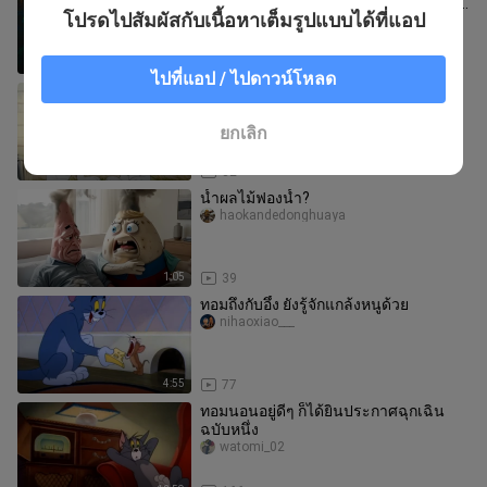
บิตะสร้างอารยธรรมทั้งหมดขึ้นมาด้วยมือ
โปรดไปสัมผัสกับเนื้อหาเต็มรูปแบบได้ที่แอป
ของเขาเอง! โดราเอมอน ว
xixi_04
13:05
15
ไปที่แอป / ไปดาวน์โหลด
นี่คือความเก่งกาจของเหล่าแมวเลยใช่
ไหม
nihaoxiao___
ยกเลิก
12:47
32
น้ำผลไม้ฟองน้ำ?
haokandedonghuaya
1:05
39
ทอมถึงกับอึ้ง ยังรู้จักแกล้งหนูด้วย
nihaoxiao___
4:55
77
ทอมนอนอยู่ดีๆ ก็ได้ยินประกาศฉุกเฉิน
ฉบับหนึ่ง
watomi_02