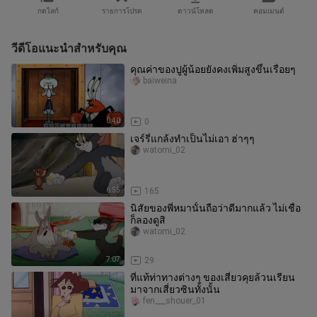
กดไลก์
รายการโปรด
ดาวน์โหลด
คอมเมนต์
วีดีโอแนะนำสำหรับคุณ
คุณค่าของปูผู้น้อยยังคงเพิ่มสูงขึ้นเรื่อยๆ
baiweina
0:40
0
เจร์รี่แกล้งทำเป็นไม่เอา ฮ่าๆๆ
watomi_02
6:55
165
นิสัยของพี่หมานั้นถือว่าดีมากแล้ว ไม่เชื่อ
ก็ลองดูสิ
watomi_02
7:07
29
ที่แท้ท่าทางต่างๆ ของเสี่ยวคุยล้วนเรียน
มาจากเสี่ยวซินทั้งนั้น
fen___shouer_01