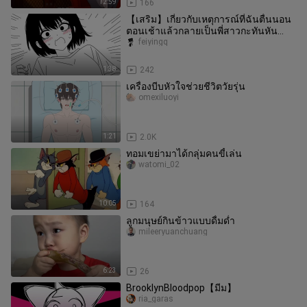
12:59
166
【เสริม】เกี่ยวกับเหตุการณ์ที่ฉันตื่นนอน
ตอนเช้าแล้วกลายเป็นพี่สาวกะทันหัน
(02) (แก้ไข)
feiyingq
1:38
242
เครื่องบีบหัวใจช่วยชีวิตวัยรุ่น
omexiluoyi
1:21
2.0K
ทอมเขย่ามาได้กลุ่มคนขี้เล่น
watomi_02
10:05
164
ลูกมนุษย์กินข้าวแบบดื่มด่ำ
mileeryuanchuang
6:23
26
BrooklynBloodpop【มีม】
ria_garas