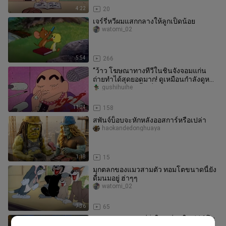
4:22
20
เจร์รี่หวีผมแสกกลางให้ลูกเป็ดน้อย
watomi_02
5:54
266
“ว้าว โฆษณาทางทีวีในชินจังจอมแก่น
ถ่ายทำได้สุดยอดมาก! ดูเหมือนกำลังดูหนัง
ฟอร์มยักษ์เลย เนื้อเรื่องสนุ
gushihuihe
11:24
158
สพันจ์บ็อบจะหักหลังออสการ์หรือเปล่า
haokandedonghuaya
1:18
15
มุกตลกของแมวสามตัว ทอมโตขนาดนี้ยัง
ดื่มนมอยู่ ฮ่าๆๆ
watomi_02
7:36
65
ผลงานระดับเทพที่ยิ่งใหญ่ที่สุดในซีรีส์ โน