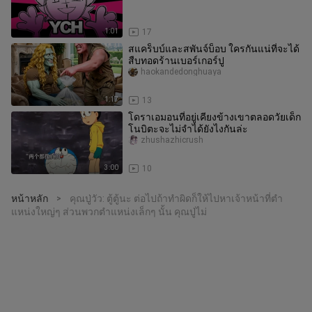
1:01
17
สแคร็บบ์และสพันจ์บ็อบ ใครกันแน่ที่จะได้
สืบทอดร้านเบอร์เกอร์ปู
haokandedonghuaya
1:17
13
โดราเอมอนที่อยู่เคียงข้างเขาตลอดวัยเด็ก
โนบิตะจะไม่จำได้ยังไงกันล่ะ
zhushazhicrush
3:00
10
หน้าหลัก
คุณปู่วัว: ตู้ตู้นะ ต่อไปถ้าทำผิดก็ให้ไปหาเจ้าหน้าที่ตำ
>
แหน่งใหญ่ๆ ส่วนพวกตำแหน่งเล็กๆ นั้น คุณปู่ไม่