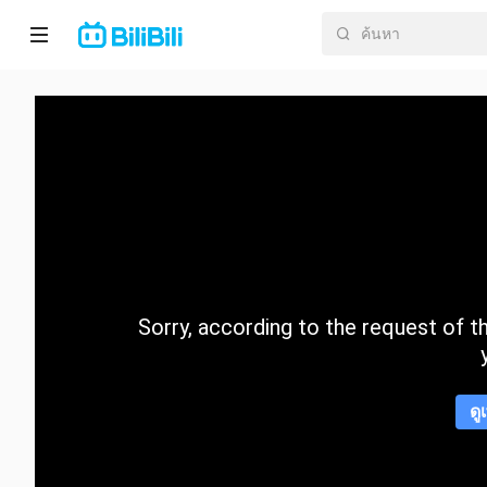
หน้า
หลัก
อนิ
เมะ
ละคร
สั้น
Sorry, according to the request of the
กำลัง
มา
แรง
ดู
หมวด
หมู่