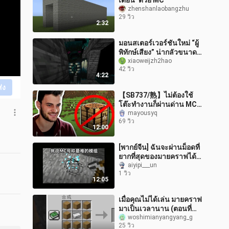
เดียน’ ด้วย MC
zhenshanlaobangzhu
29 วิว
2:32
มอนสเตอร์เวอร์ชันใหม่ “ผู้
พิทักษ์เสียง” น่ากลัวขนาด
ไหน?
xiaoweijzh2hao
42 วิว
4:22
ส่ง
【SB737/熟】ไม่ต้องใช้
โต๊ะทำงานก็ผ่านด่าน MC
ได้!
mayousyq
69 วิว
12:00
[พากย์จีน] ฉันจะผ่านม็อดที่
ยากที่สุดของมายคราฟได้
ไหม
aiyipi___un
1 วิว
12:05
เมื่อคุณไม่ได้เล่น มายคราฟ
มาเป็นเวลานาน (ตอนที่
สอง)
woshimianyangyang_g
25 วิว