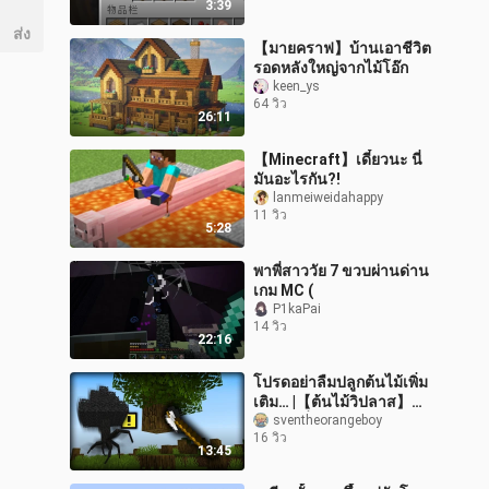
3:39
ส่ง
【มายคราฟ】บ้านเอาชีวิต
รอดหลังใหญ่จากไม้โอ๊ก
keen_ys
64 วิว
26:11
【Minecraft】เดี๋ยวนะ นี่
มันอะไรกัน?!
lanmeiweidahappy
11 วิว
5:28
พาพี่สาววัย 7 ขวบผ่านด่าน
เกม MC (
P1kaPai
14 วิว
22:16
โปรดอย่าลืมปลูกต้นไม้เพิ่ม
เติม… |【ต้นไม้วิปลาส】
[บันทึกเรื่องราวประหลาด
sventheorangeboy
16 วิว
ใน MC]
13:45