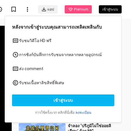
แอป
Premium
เข้าสู่ระบบ
วีดีโอแนะนำสำหรับคุณ
ทั้งหมด
อนิเมะ
【วิดีโอโปรโมตอย่างเป็น
ทางการ】Minecraft 1.17
“ถ้ำและหน้าผา” ภาคแรก
wuguangyao
48 วิว
เปิดให้เล่นแล้วบนทุก
0:55
แพลตฟอร์ม!
จำลอง ‘ปริภูมิไม่ใช่ออยลิ