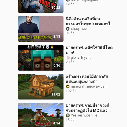
💔
19 วิว
10:32
นี่คือจำนวนเงินที่คน
ธรรมดาในทุกประเทศหาได้
ในช่วงชีวิตของพวกเขา
shaqimaer
31 วิว
3:18
มายคราฟ: สตีฟใช้วิธีนี้โหด
มาก!
gloria_bryant
20 วิว
0:36
สร้างกระท่อมไม้พักอาศัย
แสนอบอุ่นกลางป่า
minecraft_nuoweiwushi
102 วิว
11:02
มายคราฟ: ซอมบี้ราชวงศ์
ชิงปรากฏตัวใน MC แล้ว!
คาถาแบบฮาร์ดคอร์ยังต้อง
Yezijieshuoshijie
15 วิว
ใช้เลือดสุนัขดำในการสร้าง
4:34
อีกด้วย