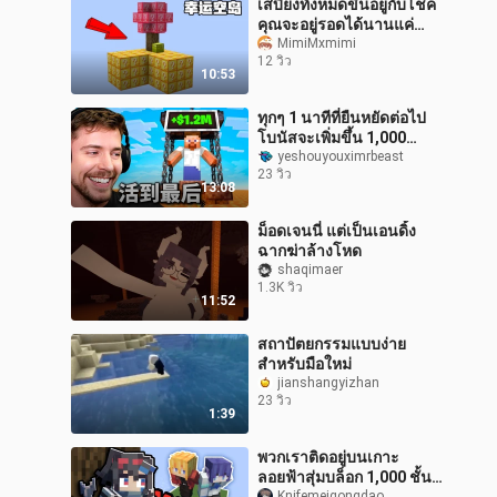
เสบียงทั้งหมดขึ้นอยู่กับโชค
คุณจะอยู่รอดได้นานแค่
ไหน?! 【การเอาชีวิตรอด
MimiMxmimi
12 วิว
บนเกาะลอยฟ้าแห่งความ
10:53
โชคดี #1】
ทุกๆ 1 นาทีที่ยืนหยัดต่อไป
โบนัสจะเพิ่มขึ้น 1,000
ดอลลาร์สหรัฐ!
yeshouyouximrbeast
23 วิว
13:08
ม็อดเจนนี่ แต่เป็นเอนดิ้ง
ฉากฆ่าล้างโหด
shaqimaer
1.3K วิว
11:52
สถาปัตยกรรมแบบง่าย
สำหรับมือใหม่
jianshangyizhan
23 วิว
1:39
พวกเราติดอยู่บนเกาะ
ลอยฟ้าสุ่มบล็อก 1,000 ชั้น!
Knifemeigongdao