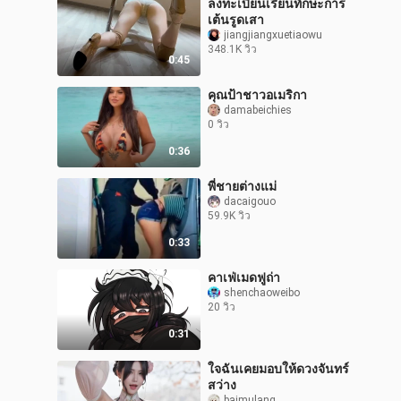
ลงทะเบียนเรียนทักษะการ
เต้นรูดเสา
jiangjiangxuetiaowu
348.1K วิว
0:45
คุณป้าชาวอเมริกา
damabeichies
0 วิว
0:36
พี่ชายต่างแม่
dacaigouo
59.9K วิว
0:33
คาเฟ่เมดฟูถ่า
shenchaoweibo
20 วิว
0:31
ใจฉันเคยมอบให้ดวงจันทร์
สว่าง
baimulang