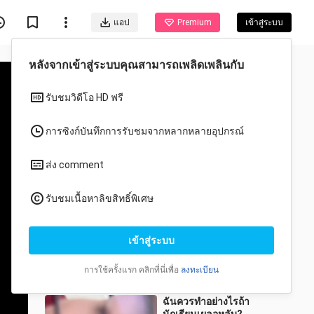
แอป
Premium
เข้าสู่ระบบ
หลังจากเข้าสู่ระบบคุณสามารถเพลิดเพลินกับ
รับชมวิดีโอ HD ฟรี
การซิงก์บันทึกการรับชมจากหลากหลายอุปกรณ์
ส่ง comment
วีดีโอแนะนำสำหรับคุณ
รับชมเนื้อหาลิขสิทธิ์พิเศษ
ทั้งหมด
อนิเมะ
เด็กน้อยยังห่วงถึงป้าภรรยา
เข้าสู่ระบบ
พี่ชาย แถมยังฝึกเทคนิคกัดพี่
ชายอย่างจริงจังอีก!
chenyuxuezhang
1.5M วิว
การใช้ครั้งแรก คลิกที่นี่เพื่อ
ลงทะเบียน
0:32
ฉันควรทำอย่างไรถ้า