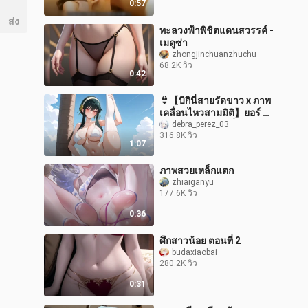
0:57
ไม่สวย
ส่ง
ทะลวงฟ้าพิชิตแดนสวรรค์ -
เมดูซ่า
zhongjinchuanzhuchu
68.2K วิว
0:42
👙【บิกินี่สายรัดขาว x ภาพ
เคลื่อนไหวสามมิติ】ยอร์ แบ
ลร์ | สปาย x แฟมิลี่
debra_perez_03
316.8K วิว
1:07
ภาพสวยเหล็กแตก
zhiaiganyu
177.6K วิว
0:36
ศึกสาวน้อย ตอนที่ 2
budaxiaobai
280.2K วิว
0:31