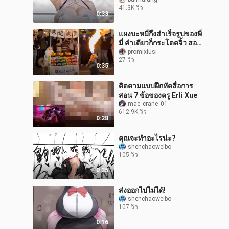
41.3K วิว
0:33
แผงบะหมี่กึ่งสำเร็จรูปของพี่
มี่ คำเดียวก็กระโดดจิ้ว สอง
คำก็พ่นไฟ
promixiusi
27 วิว
0:35
ติดตามแบบฝึกหัดสื่อการ
สอน 7 ข้อของครู Erli Xue
mac_crane_01
612.9K วิว
0:28
คุณจะทำอะไรน่ะ?
shenchaoweibo
105 วิว
0:35
ส่งออกไปไม่ได้!
shenchaoweibo
107 วิว
0:16