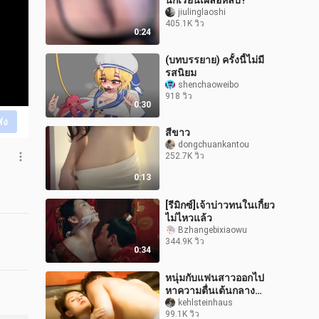
นักเรียนเผลอหลับ?
jiulinglaoshi
405.1K วิว
0:24
(บทบรรยาย) ครั้งนี้ไม่มี
รสนิยม
shenchaoweibo
918 วิว
0:30
ส่ง
สีขาว
dongchuankantou
252.7K วิว
0:13
[รีมิกซ์]เจ้าบ่าวทนในเกี้ยว
ไม่ไหวแล้ว
Bzhangebixiaowu
344.9K วิว
0:34
หนุ่มกับแฟนสาวออกไป
หาความตื่นเต้นกลาง
ธรรมชาติ แต่กลับเจอเจ้าตัว
kehlsteinhaus
99.1K วิว
น้อยน่ารักเข้า งานนี้เลยจบ