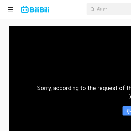
หน้า
หลัก
อนิ
เมะ
ละคร
สั้น
Sorry, according to the request of the
กำลัง
มา
แรง
ดู
หมวด
หมู่