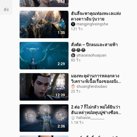
0:58
ส่ง
ฮันลี่จะพาคุณท่องทะเลแห่ง
ดวงดาวอันวุ่นวาย
mengjinglvxingshe
121 วิว
1:35
สั่งตัด ~ ปีกลมและสายฟ้า
😂😂😂
yitiaoxiaohuajuan
85 วิว
2:29
มองทะลุผ่านการหลอกลวง
วิเคราะห์เนื้อเรื่องของอนิเม
ชั่นตอนที่ 129 ของเรื่องราว
shuangfendoubao
25 วิว
การฝึกฝนมนุษย์ของจินตัน
12:39
2 ต่อ 7 ก็ไม่กลัว พอได้ยินว่า
ฮันเหล่าหม๋อทุบมู่ซ่างซือจน
ต้องละทิ้งร่างกาย ก็ถอยหนี
hahaxixi_________
1.1K วิว
ทันทีเลย
2:36