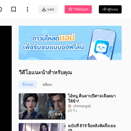
แอป
Premium
เข้าสู่ระบบ
วีดีโอแนะนำสำหรับคุณ
ทั้งหมด
อนิเมะ
ไอ้หนู คืนดาบปีศาจเลือดมา
ให้ข้า!
zhimengali
65 วิว
0:49
ฉบับที่ 819 จื่อหลิงคิดถึงเธอ