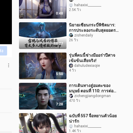
🥵
hahaxixi_________
2.5K วิว
0:48
นิยายเซียนกระบี่พิชิตมาร:
การประลองระดับสุดยอดระ
หว่างเหลยเผิงและเฟิงซี
zishendaily
26 วิว
ซ่อนรายละเอียดเกี่ยวกับ
11:27
มารยาท
ส่ง
รุ่นพี่คนนี้ช่างมีออร่าปีศาจ
เข้มข้นเสียจริง!
dahuludexiaojie
4 วิว
5:50
การเดินทางสู่อมตะของ
มนุษย์ ตอนที่ 110: การต่อสู้
ระหว่างเทียนหนานและมู่
zichengjiangdongman
470 วิว
หลานเริ่มต้นขึ้นอย่างเป็น
7:28
ทางกา
ฉบับที่ 557 จื่อหยานตัวน้อย
น่ารัก
hahaxixi_________
1.4K วิว