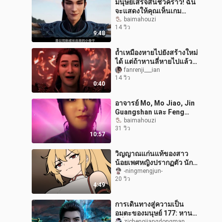
มนุษย์เสร็จสิ้นชั่วคราว! ฉัน
จะแสดงให้คุณเห็นเกม
สุดท้ายที่น่าตื่นเต้น! การวิ
baimahouzi
14 วิว
เคราะห์พล็อตตอนที่ 76 ของ
9:48
ถ้ำเหมืองหายไปยังสร้างใหม่
ได้ แต่ถ้าหานลี่หายไปแล้ว ก็
ไม่มีวันกลับมาอีกเลย
fanrenji___ian
14 วิว
0:40
อาจารย์ Mo, Mo Jiao, Jin
Guangshan และ Feng
Xizhen เป็นแบบอย่างของ
baimahouzi
31 วิว
มนุษย์ [รายการที่ครอบคลุม
10:57
เกี่ยวกับ
วิญญาณแก่นแท้ของสาว
น้อยเพศหญิงปรากฏตัว นัก
บำเพ็ญฝ่ายหญิงแห่งสำนัก
-ningmengjun-
20 วิว
ห้ามยินอยากเป็นคู่ครอง
4:49
ธรรมของข้าหรื
การเดินทางสู่ความเป็น
อมตะของมนุษย์ 177: หาน
zichengjiangdongman