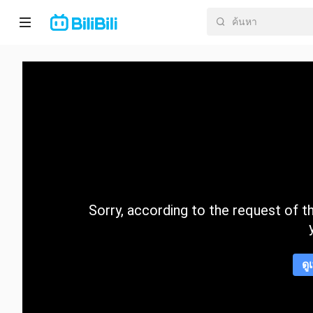
หน้า
หลัก
อนิ
เมะ
ละคร
สั้น
Sorry, according to the request of the
กำลัง
มา
แรง
ดู
หมวด
หมู่