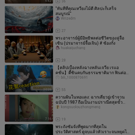
4:42
36
"ทันทีที่คุณเหวี่ยงไม้ตี ศิลปะก็เสร็จ
สมบูรณ์"
Wrizedm
2:11
27
พระอาจารย์ผู้มีอิทธิพลต่อชีวิตของลู่จื้อ
เซิน (ปรมาจารย์จื้อเจิน) # ซ้องกั๋ง
huakaijuchang
4:06
28
【คลิปเบื้องหลังฉางหลันเจวี๋ย เรแอ
คชั่น】ตี้ซินคบกันธรรมชาติมาก ฟินต่อ
เลย～
bili_1000870691
30:26
55
ความฝันในหอแดง: ฉากเตี่ยวยู่เข้าจวน
ฉบับปี 1987 ถือเป็นงานปราณีตสุดขั้ว
ความละเอียดลออเผยฝีมือชัดเจน
kongsuolouzhongmeng
7:16
19
พระถังซัมจั๋งที่พูดมากที่สุดใน
ประวัติศาสตร์ ดูจบแล้วหัวเราะจนหยุดไม่