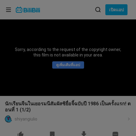
เลือกภาษา
เปิดแอป
English
ภาษา: ภาษาไทย
ภาษาไทย
Sorry, according to the request of the copyright owner,
เข้าสู่
this film is not available in your area.
Tiếng Việt
ระบบ
ดูเพิ่มเติมที่แอป
Bahasa Indonesia
Bahasa Melayu
นักเรียนจีนในเยอรมนีสัมผัสซิยื่อจี้ฉบับปี 1986 เป็นครั้งแรก! ต
อนที่ 1 (1/2)
shiyangiulio