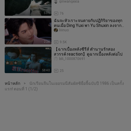
ได้เลย
qinwangexia
5:31
76
ฉันจะหัวเราะจนตายกับปฏิกิริยาของทุก
คนเมื่อ Ding Yuxi พา Yu Shuxin ลงจาก
เวที
liiinuo
2:26
9.5K
【ฉากเบื้องหลังซีรีส์ ตำนานรักสอง
สวรรค์ reaction】ดูฉากเบื้องหลังต่อไป
bili_1000870691
58:40
25
หน้าหลัก
นักเรียนจีนในเยอรมนีสัมผัสซิยื่อจี้ฉบับปี 1986 เป็นครั้ง
>
แรก! ตอนที่ 1 (1/2)