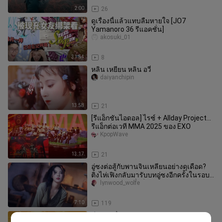
2:00
26
ดูเรื่องนี้แล้วแทบลืมหายใจ [JO7
Yamanoro 36 รีแอคชั่น]
akosuki_01
31:54
8
หลิน เหยียน หลิน อวี่
daiyanchipin
13:58
21
[รีแอ็กชันไอดอล] ไรซ์ + Allday Project...
รีแอ็กต่อเวที MMA 2025 ของ EXO
KpopWave
13:17
21
อู่ซงต่อสู้กับพานจินเหลียนอย่างดุเดือด?
ติงไห่เฟิงกลับมารับบทอู่ซงอีกครั้งในรอบ
20 ปี ส่วนพานจื่อก็แ
lynwood_wolfe
7:10
119
ธีมเปิดเรื่อง Journey to the West