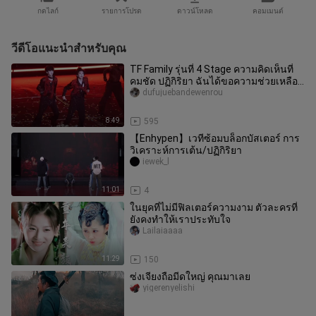
กดไลก์
รายการโปรด
ดาวน์โหลด
คอมเมนต์
วีดีโอแนะนำสำหรับคุณ
TF Family รุ่นที่ 4 Stage ความคิดเห็นที่
คมชัด ปฏิกิริยา ฉันได้ขอความช่วยเหลือ
แล้ว สัญญากับฉันว่าจะไม
dufujuebandewenrou
8:49
595
【Enhypen】เวทีซ้อมบล็อกบัสเตอร์ การ
วิเคราะห์การเต้น/ปฏิกิริยา
iewek_l
11:01
4
ในยุคที่ไม่มีฟิลเตอร์ความงาม ตัวละครที่
ยังคงทำให้เราประทับใจ
Lailaiaaaa
11:29
150
ซ่งเจียงถือมีดใหญ่ คุณมาเลย
yigerenyelishi