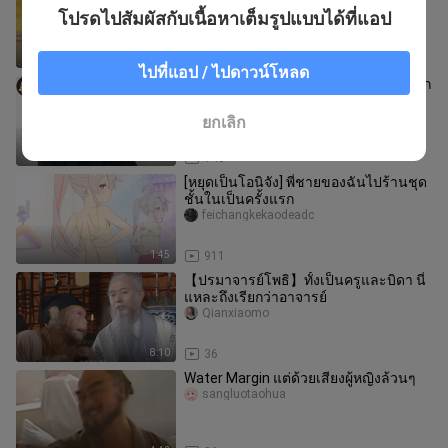
เวอร์ชั่นโดราเอมอน
โปรดไปสัมผัสกับเนื้อหาเต็มรูปแบบได้ที่แอป
Joveth
2:47
343
ไปที่แอป / ไปดาวน์โหลด
【ซับหมาขี้เกียจ】วิดีโอรีแอ็กชันครั้งแรก
ของนักทำคอนเทนต์เพลงตัวแม่จากต่าง
ประเทศอย่าง Ajay ต่ออัลบั้มใ
langouyinle
ยกเลิก
22:10
143
[หยุดเป็นโอนิจัง] พี่ชายของฉันไปร้านชุด
ชั้นในเป็นครั้งแรก
feichangkekaodeadc
1:45
911
【ปรมาจารย์โพธิ】ทั้งเป็นครูและบิดา นี่
แหละถึงเรียกว่าอาจารย์
Qianxiaomo
8:10
36
Water Margin แต่ด้วยเสียงผู้หญิงล้วนๆ
sangluotaohua