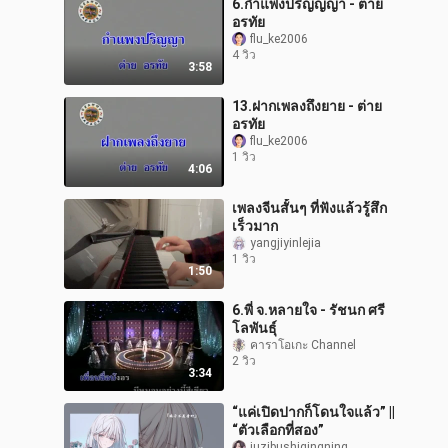
6.กำแพงปริญญญา - ต่าย
อรทัย
flu_ke2006
4 วิว
3:58
13.ฝากเพลงถึงยาย - ต่าย
อรทัย
flu_ke2006
1 วิว
4:06
เพลงจีนสั้นๆ ที่ฟังแล้วรู้สึก
เร็วมาก
yangjiyinlejia
1 วิว
1:50
6.พี่ จ.หลายใจ - รัชนก ศรี
โลพันธุ์
คาราโอเกะ Channel
2 วิว
3:34
“แค่เปิดปากก็โดนใจแล้ว” ||
“ตัวเลือกที่สอง”
juzibushiqingning