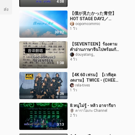
4:08
ส่ง
【僕が見たかった青空】
HOT STAGE DAY2／
TOKYO IDOL FESTIVAL
oopomcommic
1 วิว
2026
30:02
【SEVENTEEN】ร้องตาม
คำอ่านภาษาจีนไปพร้อมกัน
กับเพลง «God of Music»
douyatang_
4 วิว
ฉบับคัฟเวอร์โดยนักร้อง
1:38
หญิง
【4K 60 เฟรม】【เวทีสุด
งดงาม】TWICE - (CHEER
UP + Touchdown) การ
rela-tives
1 วิว
แสดงบนเวทีความละเอียด
6:36
สูง (คอนเสิร์ตเวิลด
8.หนูไม่รู้ - หลิว อาจารียา
คาราโอเกะ Channel
2 วิว
3:13