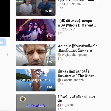
Tập 05 (phim Việt Nam -
2023)
bili_1619608656
6 วิว
32:01
【4K 60 เฟรม】aespa -
WDA (Whole Different
Animal) (260803)
XIANVXIA
8 วิว
2:54
ส่ง
🔥ชาวป่าผู้รักษาด้วยผึ้งเข้า
เมืองเป็นแบบนี้แหละ:🔥
Wojiaoshungeqaq
3 วิว
1:07
นี่แหละคือมิวสิกวิดีโอ
ต้นฉบับของ “The Other
side of paradise”!
xiaobudiansszhu
2 วิว
4:54
1.กินข้าวหรือยัง - ต่าย อร
ทัย
flu_ke2006
4 วิว