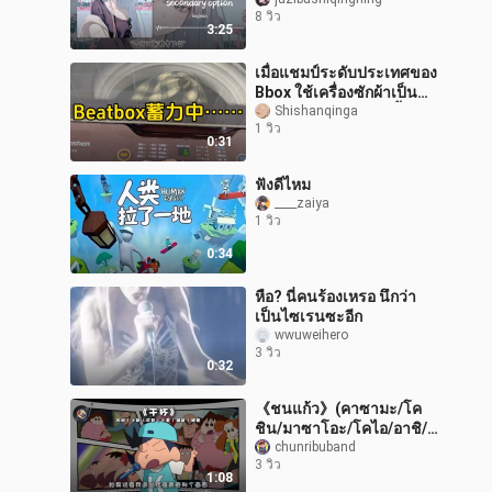
8 วิว
3:25
เมื่อแชมป์ระดับประเทศของ
Bbox ใช้เครื่องซักผ้าเป็น
แท่นดีเจ จะเกิดอะไรขึ้น…??
Shishanqinga
1 วิว
0:31
ฟังดีไหม
____zaiya
1 วิว
0:34
หือ? นี่คนร้องเหรอ นึกว่า
เป็นไซเรนซะอีก
wwuweihero
3 วิว
0:32
《ชนแก้ว》(คาซามะ/โค
ชิน/มาซาโอะ/โคไอ/อาชิ/นิ
นิน)
chunribuband
3 วิว
1:08