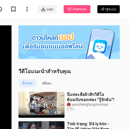
แอป
Premium
เข้าสู่ระบบ
วีดีโอแนะนำสำหรับคุณ
ทั้งหมด
อนิเมะ
นี่แหละคือมิวสิกวิดีโอ
ต้นฉบับของเพลง “รู้จักฉัน”!
yunshangtangmumiao
2 วิว
4:53
Tình trạng: Đã ly hôn -