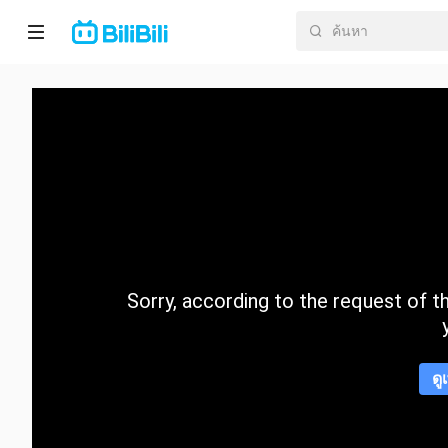
หน้า
หลัก
อนิ
เมะ
ละคร
สั้น
Sorry, according to the request of the
กำลัง
มา
แรง
ดู
หมวด
หมู่