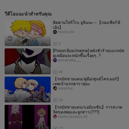
วีดีโอแนะนำสำหรับคุณ
ติดตามโทริโกะ ยูจินนะ～【กองเชียร์ B
เมิง】
hinase_04
1:07
0
[Prison Bus/meme] พลังชั่วร้ายบนรถบัส
ดูเหมือนจะหนักขึ้นเรื่อยๆ...?
pinsemaka____
0:32
49
【รถบัสชายแดน/คู่มือ/ศูนย์โครเมอร์】
เทพเจ้านรกคาราสุมะ
lubiantan
3:06
33
【รถบัสชายแดน/แอนิเมชั่น】การสะกด
จิตของพ่อและลูกสาว (???)
bonita_burgess_02
1:24
27