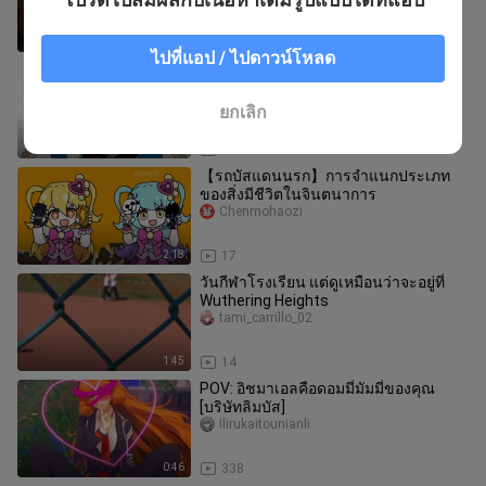
0:41
18
ไปที่แอป / ไปดาวน์โหลด
[Prison Bus] Wuthering Heights & The
Mysterious Fall of Heath Personality
"Wild Hunt A Dream" เวอร์ช
xisimywife
ยกเลิก
2:54
27
【รถบัสแดนนรก】การจำแนกประเภท
ของสิ่งมีชีวิตในจินตนาการ
Chenmohaozi
2:18
17
วันกีฬาโรงเรียน แต่ดูเหมือนว่าจะอยู่ที่
Wuthering Heights
tami_carrillo_02
1:45
14
POV: อิชมาเอลคือดอมมี่มัมมี่ของคุณ
[บริษัทลิมบัส]
Ilirukaitounianli
0:46
338