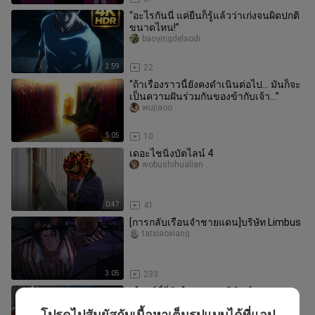
“อะไรกันนี่ แค่ยืนก็รู้แล้วว่าเก่งจนผิดปกติ
ขนาดไหน!”
baoyingdelaodi
3:59
22
“ถ้าเรื่องราวนี้ยังคงดำเนินต่อไป… มันก็จะ
เป็นความฝันร่วมกันของข้ากับเจ้า…”
wujiaoo
5:05
10
เดอะไชนิ่งบัตไลน์ 4
wobushihualian
0:47
41
[การกลับเรือนจำชายแดน]บริษัท Limbus
tatxiaoxiang
3:05
233
【ปาร์ตี้จี๋ซิง】เขตและฟีนิกซ์
l_e22
โปรดไปสัมผัสกับเนื้อหาเต็มรูปแบบได้ที่แอป