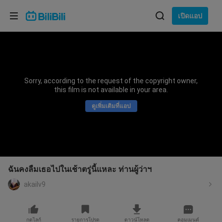
เลือกภาษา
เปิดแอป
English
ภาษา: ภาษาไทย
ภาษาไทย
Sorry, according to the request of the copyright owner,
เข้าสู่
this film is not available in your area.
Tiếng Việt
ระบบ
ดูเพิ่มเติมที่แอป
Bahasa Indonesia
Bahasa Melayu
ฉันคงลืมเธอไปในเช้าตรู่นี้แหละ ท่านผู้ว่าฯ
akailv9
กดไลก์
รายการโปรด
ดาวน์โหลด
คอมเมนต์