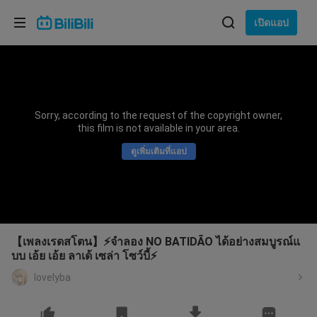
เลือกภาษา
เปิดแอป
English
ภาษา: ภาษาไทย
ภาษาไทย
Sorry, according to the request of the copyright owner,
เข้าสู่
this film is not available in your area.
Tiếng Việt
ระบบ
ดูเพิ่มเติมที่แอป
Bahasa Indonesia
Bahasa Melayu
【เพลงเรดสโตน】⚡จำลอง NO BATIDÃO ได้อย่างสมบูรณ์แ
บบ เอ้ย เอ้ย ลาเด้ เซล่า โซว์บี้⚡
lovelyba