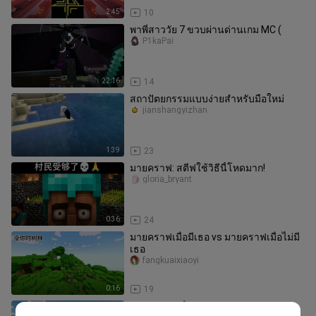
2:45
10
พาพี่สาววัย 7 ขวบผ่านด่านเกม MC (
P1kaPai
22:16
14
สถาปัตยกรรมแบบง่ายสำหรับมือใหม่
jianshangyizhan
1:39
23
มายคราฟ: สตีฟใช้วิธีนี้โหดมาก!
gloria_bryant
0:36
24
มายคราฟเมื่อมีเธอ vs มายคราฟเมื่อไม่มี
เธอ
fangkuaixiaoyi
0:16
19
มายคราฟ: เมื่อ PVZ บุกมายคราฟ จะเอา