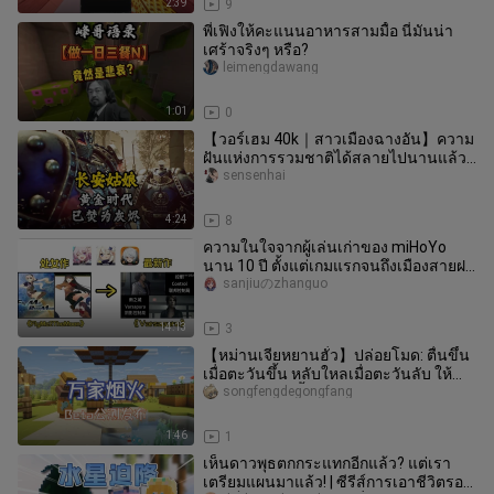
2:39
9
พี่เฟิงให้คะแนนอาหารสามมื้อ นี่มันน่า
เศร้าจริงๆ หรือ?
leimengdawang
1:01
0
【วอร์เฮม 40k｜สาวเมืองฉางอัน】ความ
ฝันแห่งการรวมชาติได้สลายไปนานแล้ว
ทำไมยังไม่ยอมจากไป?
sensenhai
4:24
8
ความในใจจากผู้เล่นเก่าของ miHoYo
นาน 10 ปี ตั้งแต่เกมแรกจนถึงเมืองสายฝน
mhy ได้ “คารวะ” ผลงานใดบ้าง?
sanjiuのzhanguo
14:13
3
【หม่านเจียหยานฮั่ว】ปล่อยโมด: ตื่นขึ้น
เมื่อตะวันขึ้น หลับใหลเมื่อตะวันลับ ให้
หมู่บ้านมีชีวิตขึ้นมาอย่
songfengdegongfang
1:46
1
เห็นดาวพุธตกกระแทกอีกแล้ว? แต่เรา
เตรียมแผนมาแล้ว! | ซีรีส์การเอาชีวิตรอด