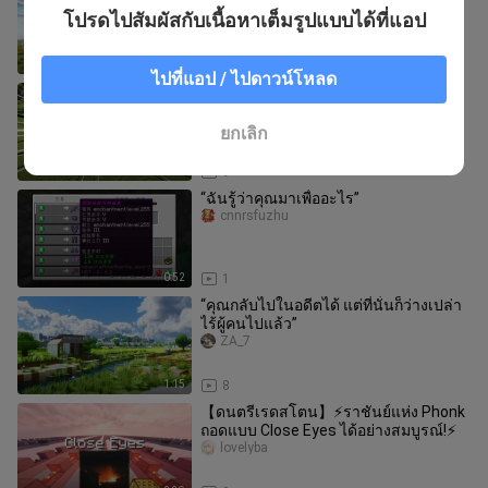
ชีวิตรอดได้อย่างไร?!
โปรดไปสัมผัสกับเนื้อหาเต็มรูปแบบได้ที่แอป
shenjiei
6:56
24
ไปที่แอป / ไปดาวน์โหลด
เจ้าหมาตัวใหญ่นี่กลายเป็นปีศาจไปแล้ว!
juziuxu
ยกเลิก
5:10
9
“ฉันรู้ว่าคุณมาเพื่ออะไร”
cnnrsfuzhu
0:52
1
“คุณกลับไปในอดีตได้ แต่ที่นั่นก็ว่างเปล่า
ไร้ผู้คนไปแล้ว”
ZA_7
1:15
8
【ดนตรีเรดสโตน】⚡ราชันย์แห่ง Phonk
ถอดแบบ Close Eyes ได้อย่างสมบูรณ์!⚡
lovelyba