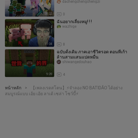
ในบล็อกทะเลห้าสี ตอนที่ 4
dachengchengchengzi
28:03
0
ฉันอยากเลี้ยงหมู! ! !
wazhige
11:04
8
ฉบับดั้งเดิม ภาคเอาชีวิตรอด ตอนที่เก้า
ล้านสามแสนแปดหมื่น
shiwangedouhao
9:09
4
หน้าหลัก
【เพลงเรดสโตน】⚡จำลอง NO BATIDÃO ได้อย่าง
>
สมบูรณ์แบบ เอ้ย เอ้ย ลาเด้ เซล่า โซว์บี้⚡