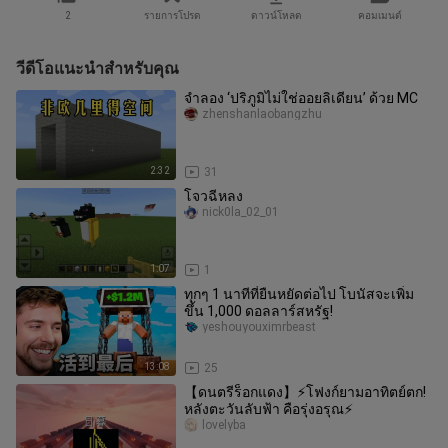
2
รายการโปรด
ดาวน์โหลด
คอมเมนต์
วีดีโอแนะนำสำหรับคุณ
จำลอง ‘ปริภูมิไม่ใช่ออยลิเดียน’ ด้วย MC
zhenshanlaobangzhu
2:32
31
โจวฉีหลง
nick0la_02_01
1:07
1
ทุกๆ 1 นาทีที่ยืนหยัดต่อไป โบนัสจะเพิ่ม
ขึ้น 1,000 ดอลลาร์สหรัฐ!
yeshouyouximrbeast
13:08
25
【ดนตรีร็อกแดง】⚡โฟงก์ยามอาทิตย์ตก!
หลังตะวันลับฟ้า คือรุ่งอรุณ⚡
lovelyba