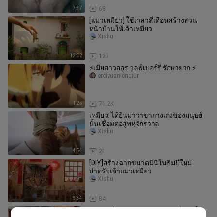
7:37
68
[แมวเหมียว] ใช้เวลาสี่เดือนสร้างสวน
หน้าบ้านให้เจ้าเหมียว
Xishu
12:02
127
⚡เมียสาวอสูร วูลฟ์เบอร์รี่ รักษายาก ⚡
erciyuanlongjun
1:25
71.2K
เหมียว: ได้ยินมาว่าขากางเกงของมนุษย์
นั้นเชื่อมต่อสู่พหุจักรวาล
Xishu
4:54
21
[DIY]สร้างฉากขนาดมินิในธีมปีใหม่
สำหรับเจ้าแมวเหมียว
Xishu
8:34
84
แมวยักษ์เดินผ่านถนนของมนุษย์และพื้น