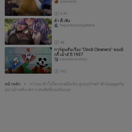
Juyuwang
3:29
6.3K
ต้า ตี้ เฟิง
Yayi-jintianyougeleme
0:30
48
การ์ตูนสั้นเรื่อง "Clock Cleaners" ของมิ
กกี้ เม้าส์ ปี 1937
xizaidemanshijie
8:27
762
หน้าหลัก
กว่าจะเข้าใจก็ยากเหลือเกิน ลูกแม่กำพร้าตัวน้อยดูดก้น
>
อย่างบ้าคลั่ง เพราะมันคิดถึงแม่นั่นเอง