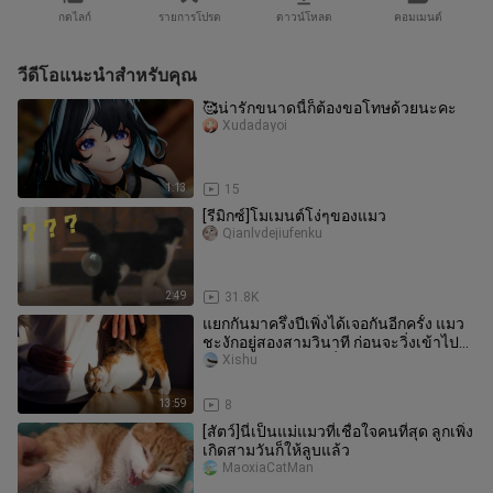
กดไลก์
รายการโปรด
ดาวน์โหลด
คอมเมนต์
วีดีโอแนะนำสำหรับคุณ
🥰น่ารักขนาดนี้ก็ต้องขอโทษด้วยนะคะ
Xudadayoi
1:13
15
[รีมิกซ์]โมเมนต์โง่ๆของแมว
Qianlvdejiufenku
2:49
31.8K
แยกกันมาครึ่งปีเพิ่งได้เจอกันอีกครั้ง แมว
ชะงักอยู่สองสามวินาที ก่อนจะวิ่งเข้าไป
คลอเคลียอย่างบ้าคลั่ง
Xishu
13:59
8
[สัตว์]นี่เป็นแม่แมวที่เชื่อใจคนที่สุด ลูกเพิ่ง
เกิดสามวันก็ให้ลูบแล้ว
MaoxiaCatMan