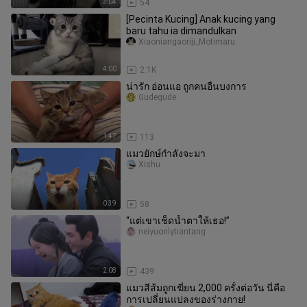
3:04
54
[Pecinta Kucing] Anak kucing yang
baru tahu ia dimandulkan
Xiaoniangaoriji_Motimaru
4:00
2.1K
น่ารัก อ่อนแอ ถูกคนอื่นบงการ
Gudegude
1:47
113
แมวยักษ์กำลังจะมา
Xishu
0:39
58
“แต่เขาเช็ดน้ำตาให้เธอ!”
neiyuonlytiantang
2:08
439
แมวสีส้มถูกเฆี่ยน 2,000 ครั้งต่อวัน นี่คือ
การเปลี่ยนแปลงของร่างกาย!