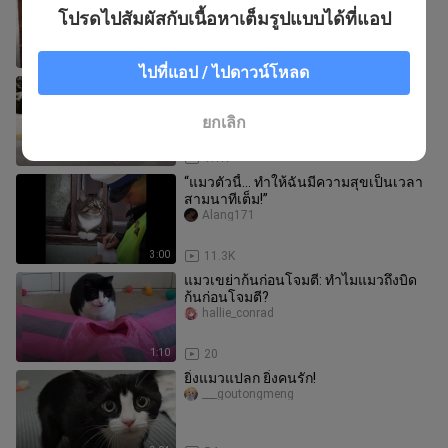
ดินก็แตกร้าว
โปรดไปสัมผัสกับเนื้อหาเต็มรูปแบบได้ที่แอป
Xishu
2:11
24.8K
ไปที่แอป / ไปดาวน์โหลด
รวมการร้องของน้องแมวเหมียว
-zhaopaimao-
ยกเลิก
2:57
1.1K
“แมวตัวนี้... ทำให้ฉันมีความสุขเป็นเวลา
สามนาทีเต็ม!”
Alang171
3:00
11.3K
แมวเขย่าก้นก่อนโจมตี: ทำไมแมวถึงบิด
ก้นก่อนโจมตี?
hallie_conrad
1:10
20
ยิ่งแมวแปลก ยิ่งคนรัก!
___goutongmeng