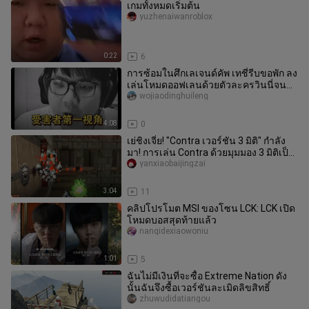
เกมทั้งหมดเริ่มต้น
yuzhenaiwanroblox
0:22
6
การซ้อมในศึกเลเจนด์คัพ เทชี่รีบขอพัก ลง
เล่นโหมดออฟเลนด้วยตัวละครวินนี่จน
โดนคู่ต่อสู้สาดหอกแหลมใส่จนแ
wojiaodinghuileng
4:08
0
เย่ชิงเจี๋ย! "Contra เวอร์ชัน 3 มิติ" กำลัง
มา! การเล่น Contra ด้วยมุมมอง 3 มิติเป็น
อย่างไร
yanxiaobaijingzai
3:04
11
คลิปโปรโมต MSI ของโซน LCK: LCK เปิด
โหมดบอสสุดท้ายแล้ว
nanqidexiaowoniu
1:01
5
ฉันไม่มีเงินที่จะซื้อ Extreme Nation ดัง
นั้นฉันจึงซื้อเวอร์ชันละเมิดลิขสิทธิ์
zhuwudidatiangou