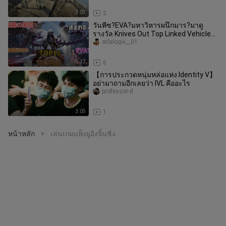
3:07
2
วันพีซ?EVA?มหาวิหารผนึกมาร?มาดู
รางวัล Knives Out Top Linked Vehicle
Special Effects กันดีกว่า!
atlalogiii__01
5:17
6
【การประกวดหนุ่มหล่อแห่ง Identity V】
อย่ามาถามอีกเลยว่า IVL คืออะไร
professor-d
3:05
1
หน้าหลัก
เล่นเกมแพ็งยูอิงจิ้นชิง
>