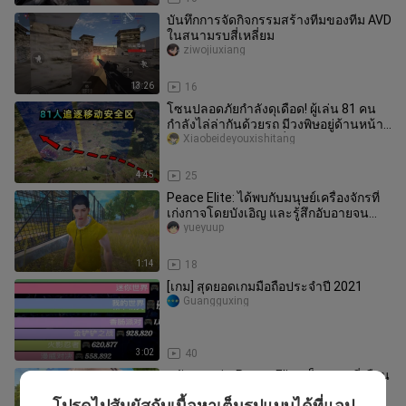
บันทึกการจัดกิจกรรมสร้างทีมของทีม AVD
ในสนามรบสี่เหลี่ยม
ziwojiuxiang
13:26
16
โซนปลอดภัยกำลังดุเดือด! ผู้เล่น 81 คน
กำลังไล่ล่ากันด้วยรถ มีวงพิษอยู่ด้านหน้า
และด้านหลัง ใครกันที่จะ
Xiaobeideyouxishitang
4:45
25
Peace Elite: ได้พบกับมนุษย์เครื่องจักรที่
เก่งกาจโดยบังเอิญ และรู้สึกอับอายจน
เปลือยเปล่าเลย
yueyuup
1:14
18
[เกม] สุดยอดเกมมือถือประจำปี 2021
Guangguxing
3:02
40
หลังจากเล่น Peace Elite เป็นเวลาสี่เดือน
ผู้เล่นจะเริ่มเล่นเวอร์ชันพีซี -
โปรดไปสัมผัสกับเนื้อหาเต็มรูปแบบได้ที่แอป
muziainiyo