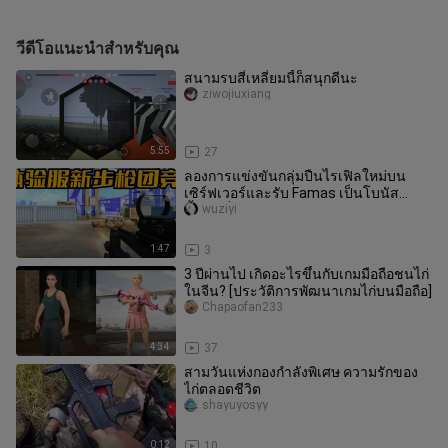
วีดีโอแนะนำสำหรับคุณ
สนามรบสี่เหลี่ยมนี้ก็สนุกดีนะ
ziwojiuxiang
5:55
27
ลองการแข่งขันกลุ่มปืนไรเฟิลใหม่บน
เซิร์ฟเวอร์และรับ Famas เป็นโบนัส
ตั้งแต่เริ่มต้น!
wuziyi
1:47
3
3 ปีผ่านไป เกิดอะไรขึ้นกับเกมมือถือชนไก่
ในจีน? [ประวัติการพัฒนาเกมไก่บนมือถือ]
Chapaofan233
4:34
37
สามวันแห่งกองกำลังพิเศษ ความรักของ
ไก่ตลอดชีวิต
shayuyosyy
0:12
10