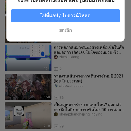
8:48
60
ไปที่แอป / ไปดาวน์โหลด
“ฮีโร่ที่ไม่เคยพ่ายแพ้ที่สุด♂”
sehuiyongzige
ยกเลิก
5:01
16
การพลิกกลับมาชนะอย่างเหลือเชื่อในศึก
สุดยอดการคิดเลขในใจของหยวน ซึ่ง
เทียบได้กับการใช้โปรแกรมโกง
ziwojiuxiang
1:34
2
รายงานเส้นทางการเดินทางใหม่ปี 2021
(ios ในประเทศ)
xiluowangdada
5:50
36
เป็นกฎหมายร่างกายแบบไหน? คุณกลัว
การฝึกไอดีรายการหรือไม่? วิธีการสอน
ร่างกายที่แข็งแกร่งที่สุด!
shengzhanghepingjingying
2:10
79