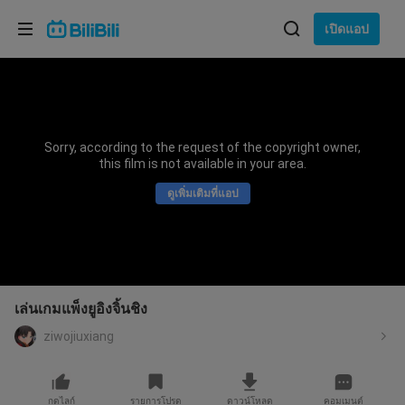
เลือกภาษา
เปิดแอป
English
ภาษา: ภาษาไทย
ภาษาไทย
Sorry, according to the request of the copyright owner,
เข้าสู่
this film is not available in your area.
Tiếng Việt
ระบบ
ดูเพิ่มเติมที่แอป
Bahasa Indonesia
Bahasa Melayu
เล่นเกมแพ็งยูอิงจิ้นชิง
ziwojiuxiang
กดไลก์
รายการโปรด
ดาวน์โหลด
คอมเมนต์