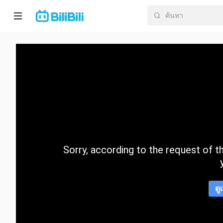
หน้า
หลัก
อนิ
เมะ
ละคร
สั้น
Sorry, according to the request of the
กำลัง
มา
แรง
ดู
หมวด
หมู่