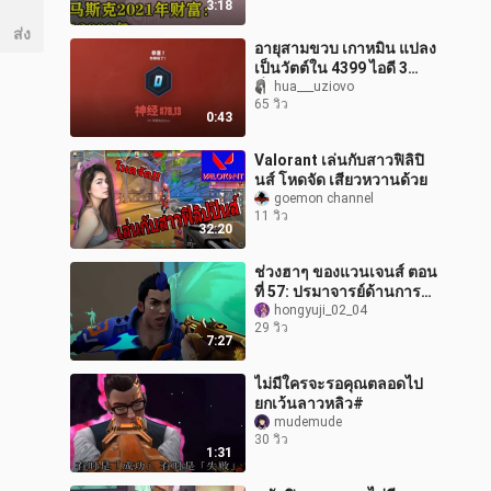
3:18
ส่ง
อายุสามขวบ เกาหมิน แปลง
เป็นวัตต์ใน 4399 ไอดี 3
ชั่วโมง ติดตำนาน อัตรา
hua___uziovo
65 วิว
โจมตีหัว 101% พิสูจน์ให้เห็น
0:43
ว่า
Valorant เล่นกับสาวฟิลิปิ
นส์ โหดจัด เสียวหวานด้วย
goemon channel
11 วิว
32:20
ช่วงฮาๆ ของแวนเจนส์ ตอน
ที่ 57: ปรมาจารย์ด้านการ
แสดงออกทางสีหน้า
hongyuji_02_04
29 วิว
7:27
ไม่มีใครจะรอคุณตลอดไป
ยกเว้นลาวหลิว#
mudemude
30 วิว
1:31