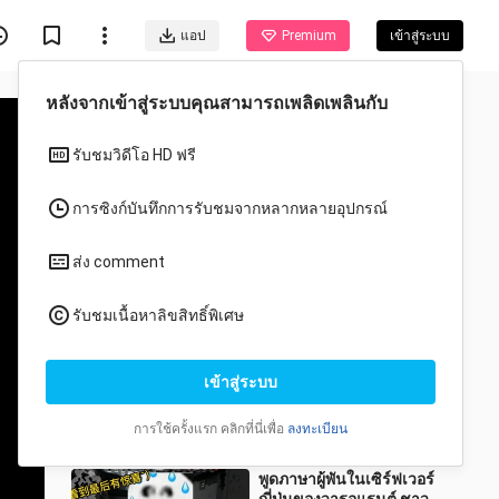
แอป
Premium
เข้าสู่ระบบ
หลังจากเข้าสู่ระบบคุณสามารถเพลิดเพลินกับ
รับชมวิดีโอ HD ฟรี
การซิงก์บันทึกการรับชมจากหลากหลายอุปกรณ์
ส่ง comment
วีดีโอแนะนำสำหรับคุณ
รับชมเนื้อหาลิขสิทธิ์พิเศษ
ทั้งหมด
อนิเมะ
ม็อดเจนนี่ แต่เป็นเอนดิ้ง
เข้าสู่ระบบ
ฉากฆ่าล้างโหด
shaqimaer
1.3K วิว
การใช้ครั้งแรก คลิกที่นี่เพื่อ
ลงทะเบียน
11:52
พูดภาษาผู้พันในเซิร์ฟเวอร์