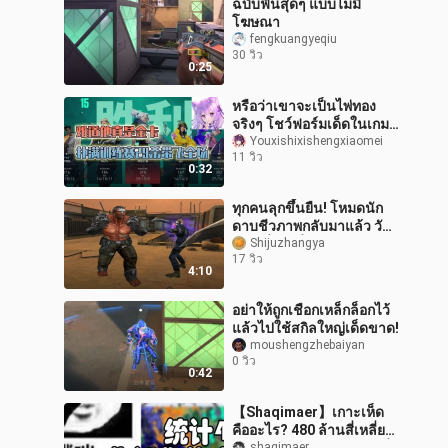
ฉบับฟินสุดๆ แบบไม่มี
โฆษณา
fengkuangyeqiu
30 วิว
0:25
หรือว่าเขาจะเป็นไพ่ทอง
จริงๆ โชว์ฟอร์มเด็ดในเกม
ซ้อมจนถล่มคู่แข่งราบคาบ
Youxishixishengxiaomei
11 วิว
0:32
ทุกคนลุกขึ้นยืน! โหมดนัก
ดาบชีวภาพกลับมาแล้ว วัน
เวลาที่ต้องนั่งพิงกำแพงคอย
Shijuzhangya
17 วิว
ดักปัดก็กลับมาอีกครั้ง!
4:10
อย่าให้ถูกเชือกเหล็กล็อกไว้
แล้วไปใช้สกิลใหญ่เด็ดขาด!
moushengzhebaiyan
0 วิว
0:42
【Shaqimaer】เกาะเห็ด
คืออะไร? 480 ล้านสี่เหลี่ยม
shaqimaer