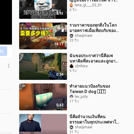
ญี่ปุ่นของวารอแรนต์ ชาว
เน็ตญี่ปุ่นถึงกับอุทานว่า "ฉัน
lena_gl____02_01
0 วิว
ฟังไม่รู้เรื่อง!"
2:11
รวมราคาของทุกสิ่งในโลก
มายคราฟเมื่อเทียบกับของ
จริง คุณว่าอันไหนแพงที่สุด?
shaqimaer
33 วิว
16:17
ส่ง
ฉันขอประกาศว่านี่คือเพ
นทาคิลที่สะอาดและอุกอาจ
ที่สุดที่ฉันเคยเห็นนับตั้งแต่
c0nfess
9 วิว
เล่น Valorant (ปฏิบัติการข
0:34
ทำลายแนวป้องกันของ
Taiwan D dog 🇮🇹
lev_judy
17 วิว
0:42
นี่คือจำนวนเงินที่คน
ธรรมดาในทุกประเทศหาได้
ในช่วงชีวิตของพวกเขา
shaqimaer
31 วิว