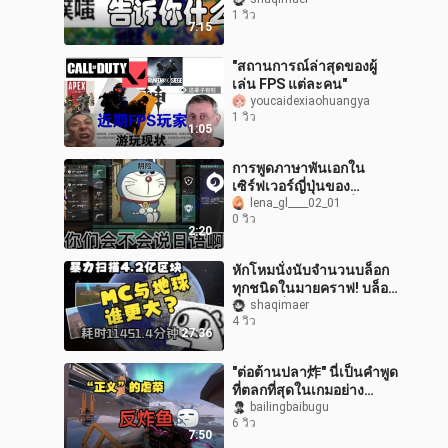
บอกคุณว่าใครคือกลุ่มคนที่
1 วิว
หายากที่สุด! จัดอันดับชี
7:15
วนิเว
"สถานการณ์ล่าสุดของผู้
เล่น FPS แต่ละคน"
youcaidexiaohuangya
1 วิว
1:05
การพูดภาษาพันเอกใน
เซิร์ฟเวอร์ญี่ปุ่นของ
Valorant จะทำให้เพื่อนร่วม
lena_gl____02_01
0 วิว
ทีมของคุณหัวเราะจนหัว
2:20
หมุนเลยทีเดีย
หักโหมนั่งนับจำนวนบล็อก
ทุกชนิดในมายคราฟ! บล็อก
อันดับหนึ่งกลับใหญ่กว่าดวง
shaqimaer
4 วิว
อาทิตย์ถึง 70 ล้านเท่าเลยนะ
27:36
"ต่อต้านปลา炸" นี่เป็นคำพูด
ที่ตลกที่สุดในเกมอย่าง
แน่นอน
bailingbaibugu
6 วิว
7:50