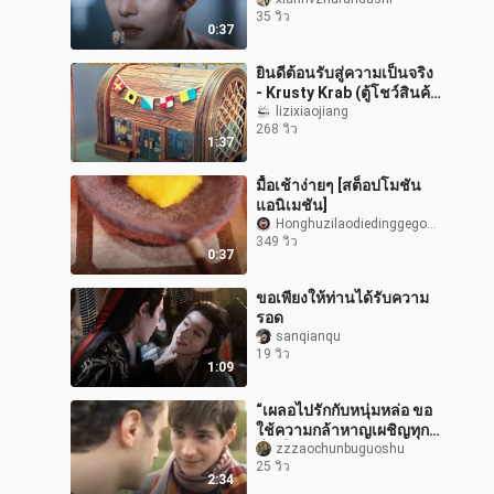
วิญญาณแห่งเหวลึก”
35 วิว
0:37
ยินดีต้อนรับสู่ความเป็นจริง
- Krusty Krab (ตู้โชว์สินค้า
สำเร็จรูป)
lizixiaojiang
268 วิว
1:37
มื้อเช้าง่ายๆ [สต็อปโมชัน
แอนิเมชัน]
Honghuzilaodiedinggegongfang
349 วิว
0:37
ขอเพียงให้ท่านได้รับความ
รอด
sanqianqu
19 วิว
1:09
“เผลอไปรักกับหนุ่มหล่อ ขอ
ใช้ความกล้าหาญเผชิญทุก
สิ่งเพื่อรัก”
zzzaochunbuguoshu
25 วิว
2:34