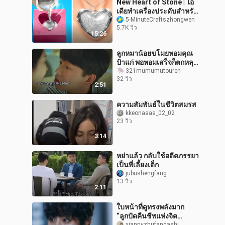
New Heart of Stone | ไอ
เดียทำเครื่องประดับสำหรับ
Handmade All-Stars
5-MinuteCraftszhongwen
5.7K วิว
15:26
ลูกหมาน้อยขโมยหอมคุณ
ป้าแก่ พอหอมเสร็จก็ตกหลุม
รักทันที
321mumumutouren
32 วิว
2:51
ความสัมพันธ์ในชีวิตสมรส
kkeonaaaa_02_02
23 วิว
3:14
หย่าแล้ว กลับใช้อดีตภรรยา
เป็นพี่เลี้ยงเด็ก
jubushengfang
13 วิว
2:11
ใบหน้าที่ดูทรงพลังมาก
“ลูกปัดคืนชีพแห่งจิต
xiannvzhufandashi