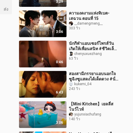
3:29
โคร
ส่ง
ความงดงามแห่งทิเบต-
เสฉวน ตอนที่ 15
__damengmeng__
303 วิว
3:06
นักกีฬาแอบเซอร์ไพรส์วัน
เกิดให้เพื่อนสนิท #ชีวิตเล็กๆ
#วันเกิด
chenyuxuezhang
63 วิว
0:46
สองสามีภรรยาแอบนอกใจ
ซูฉิงซูแสดงได้เด็ดดวง #นั่ง
เม้าท์หนัง #กินไปคุยไป
kukemi_04
243 วิว
#เห็นแค่ฉากเดียวก็เลยดูทั้ง
6:43
เร
【Mini Kitchen】เยลลี่ส
โนว์ไวท์
yujunxiachufang
140 วิว
3:06