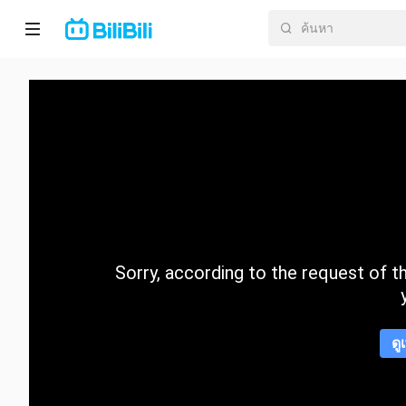
หน้า
หลัก
อนิ
เมะ
ละคร
สั้น
Sorry, according to the request of the
กำลัง
มา
แรง
ดู
หมวด
หมู่