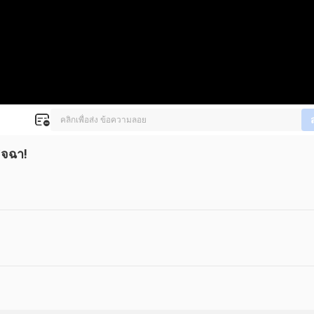
ิจฉา!