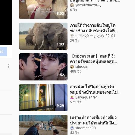
ยนอู่เสี่ยวสวี่ – ช่วงเช้าเรียน
หนัก ช่วงเย็นซ้อมรุมบ้าและ
yanwuxiaoxu---_
6 วิว
เดินแบบ – วิดีโ
8:03
ภายใต้ร่างกายอันใหญ่โต
ของช้าง กลับซ่อนหัวใจที่
อ่อนไหวและละเอียดอ่อนไว้
srアバターまとめ_02_01
29 วิว
“ช้าง” สัตว์
1:03
ส่ง
【สองพระเอก】ตอนที่ 3:
ความรักของหนุ่มหล่อสุด
แมน ชายวัยใหญ่ติดเซ็กซ์
biluoqin
408 วิว
กับชายวัยน้อยที่เก็บกดมา
1:52
นาน
สาวน้อยไม่ปิดม่านทุกวัน
หนุ่มข้างบ้านแทบจะทนไม่
ไหวแล้ว! ภาพยนตร์ญี่ปุ่น
Laiyaguanren
572 วิว
เรื่อง “คู่รักสายลับ”
9:29
เพราะท่าทางเพียงท่าเดียว
ประธานบริษัทกลับนึกถึง
หลานชายแท้ๆ ของตัวเอง
xiaomeng98
43 วิว
“Kuaishou ตัดต่อซีรีส์เด็ด”