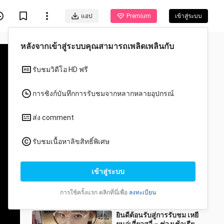
แอป
Premium
เข้าสู่ระบบ
วีดีโอแนะนำสำหรับคุณ
ทั้งหมด
อนิเมะ
หลังจากแสร้งทำเป็นคู่รัก
น้องชายก็เลิกแกล้งแล้ว:
ตอนที่ 1 (ตื่นขึ้นมาทีไร ก็เจอ
zhuoying1
920 วิว
ฉันกับน้องชายติดเทรนด
1:35
ยินดีต้อนรับสู่การรับชม เหยี