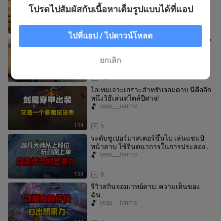
miss_lingdu
โปรดไปสัมผัสกับเนื้อหาเต็มรูปแบบได้ที่แอป
1:34
22
ไปที่แอป / ไปดาวน์โหลด
หมาป่าหิวโซฝ่าฟันเข้ารอบ 8 ทีมสุดท้าย?
พาทุกคนไปชมบรรยากาศสดๆ กัน! แถม
พาซ้อมกันสักหน่อยด้วย
xiaohaicengzhuojun
ยกเลิก
5:34
13
ไอเทมเจาะเกราะสำหรับจอมดาบ นี่คืออีก
หนึ่งวิธีเล่นสไตล์ปีศาจ!
yequ___ianmo
1:24
5
ระดับซูเปอร์มาสเตอร์ขึ้นไป เล่นแชมป์
หน้าดาบ ใช้จินตนาการในการประลอง
สกิล ส่วนเล่นโหมดธรรมดาแค่สนุกไปก
yequ___ianmo
1:53
0
รีวิวสกินจอมเวทย์ดาบ: ความเห็นของ
ฉัน…
yequ___ianmo