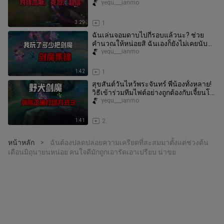
yequ___ianmo
3:29
1
ฉันเล่นจอมดาบไปกี่รอบแล้วนะ? ช่วย
คำนวณให้หน่อยสิ ฉันเองก็ยังไม่เคยนับ
เลย เพื่อนรัก
yequ___ianmo
1:42
1
สุขสันต์วันไหว้พระจันทร์ พี่น้องทั้งหลาย!
วิธีเข้าร่วมทีมไฟต์อย่างถูกต้องกับเจี้ยนโม
3
yequ___ianmo
1:41
2
หน้าหลัก
ฉันต้องปลดปล่อยความเครียดที่สะสมมาตั้งแต่ช่วงต้น
>
เดือนมิถุนายนหน่อย คนใจดีมักถูกเอารัดเอาเปรียบ น่าขย