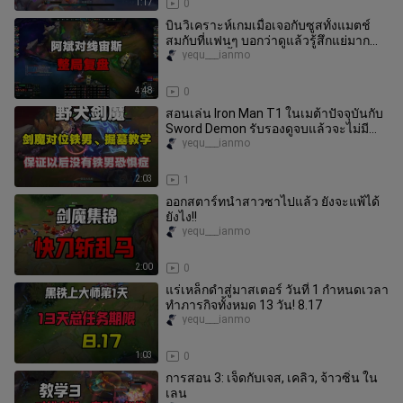
1:17
0
บินวิเคราะห์เกมเมื่อเจอกับซูสทั้งแมตช์
สมกับที่แฟนๆ บอกว่าดูแล้วรู้สึกแย่มาก
สำหรับเกมนี้!
yequ___ianmo
4:48
0
สอนเล่น Iron Man T1 ในเมต้าปัจจุบันกับ
Sword Demon รับรองดูจบแล้วจะไม่มี
อาการกลัว Iron Man อีกต่อไป!
yequ___ianmo
2:03
1
ออกสตาร์ทนำสาวซาไปแล้ว ยังจะแพ้ได้
ยังไง!!
yequ___ianmo
2:00
0
แร่เหล็กดำสู่มาสเตอร์ วันที่ 1 กำหนดเวลา
ทำภารกิจทั้งหมด 13 วัน! 8.17
yequ___ianmo
1:03
0
การสอน 3: เจ็ดกับเจส, เคลิว, จ้าวซิ่น ใน
เลน