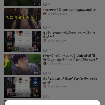
11:16
13
ปรมาจารย์ด้านการควบคุมอุณหภูมิ ②
atianxiaogegez
9:54
20
ฉู่จวิน: มาแบบจริงใจกันก่อน หุ่นไล่กา
ฉัน****
azeudaocaoren
10:33
57
เจ้าเหมียวน้อยทรมานผู้เล่นผิวดำที่ "มี
จิตใจสูงส่งแต่ทักษะต่ำ" และใช้แฟลช EQ
เพื่อทำนายตั๊กแตนที่มองไ
kongbaidexinzhuz
10:31
14
ฮันอีซอกเหรอ? ก้อนขี้ชัดๆ โกอีซอกเจ๋ง
สุดๆ!!
azeudaocaoren
14:07
71
สัตว์โลกปีศาจดาบ