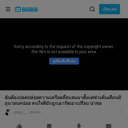
เลือกภาษา
เปิดแอป
English
ภาษา: ภาษาไทย
ภาษาไทย
Sorry, according to the request of the copyright owner,
เข้าสู่
this film is not available in your area.
Tiếng Việt
ระบบ
ดูเพิ่มเติมที่แอป
Bahasa Indonesia
Bahasa Melayu
ฉันต้องปลดปล่อยความเครียดที่สะสมมาตั้งแต่ช่วงต้นเดือนมิ
ถุนายนหน่อย คนใจดีมักถูกเอารัดเอาเปรียบ น่าขย
yequ___ianmo