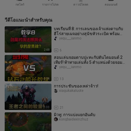
กดไลก์
รายการโปรด
ดาวน์โหลด
คอมเมนต์
วีดีโอแนะนำสำหรับคุณ
บทเรียนที่ 8: การเลนของเจ้าแห่งดาบกับ
ฮีโร่สายเมจอย่างสุนัขหัวระเบิด พร้อม
เทคนิคการเล่นเจ้าแห่งดาบ ระ
yequ___ianmo
2:48
6
สอนเล่นจอมดาบปะทะกัปตันไดมอนด์ 2
เทียร์! ท้าทายเล่นทั้ง 5 ตำแหน่งด้วยจอม
ดาบเพียงตัวเดียว จากแบล็คเกิ
yequ___ianmo
3:24
13
การประชันของเหล่าจ้าว!
xiagukakaluote
1:33
21
มิวทู: การแบ่งแยกอันดับ
kongbaidexinzhuz