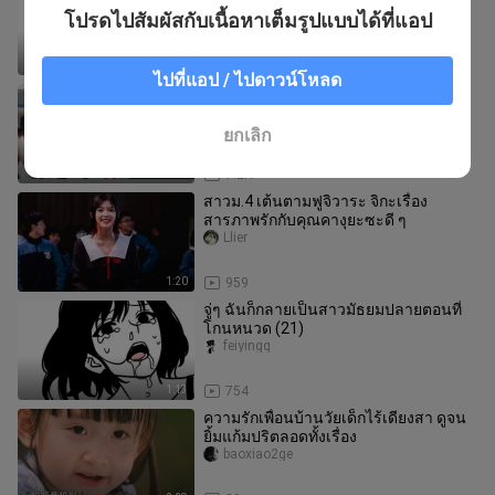
Bieqingcheng
โปรดไปสัมผัสกับเนื้อหาเต็มรูปแบบได้ที่แอป
0:31
10.7K
ไปที่แอป / ไปดาวน์โหลด
โอโนะในโรงเรียนมัธยม
senyongyouhe
ยกเลิก
0:10
7.2K
สาวม.4 เต้นตามฟูจิวาระ จิกะเรื่อง
สารภาพรักกับคุณคางุยะซะดี ๆ
Llier
1:20
959
จู่ๆ ฉันก็กลายเป็นสาวมัธยมปลายตอนที่
โกนหนวด (21)
feiyingq
1:13
754
ความรักเพื่อนบ้านวัยเด็กไร้เดียงสา ดูจน
ยิ้มแก้มปริตลอดทั้งเรื่อง
baoxiao2ge