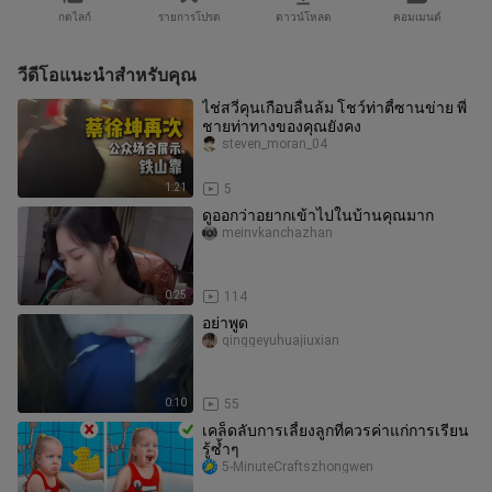
กดไลก์
รายการโปรด
ดาวน์โหลด
คอมเมนต์
วีดีโอแนะนำสำหรับคุณ
ไช่สวี่คุนเกือบลื่นล้ม โชว์ท่าตี้ซานข่าย พี่
ชายท่าทางของคุณยังคง
steven_moran_04
1:21
5
ดูออกว่าอยากเข้าไปในบ้านคุณมาก
meinvkanchazhan
0:25
114
อย่าพูด
qinggeyuhuajiuxian
0:10
55
เคล็ดลับการเลี้ยงลูกที่ควรค่าแก่การเรียน
รู้ซ้ำๆ
5-MinuteCraftszhongwen