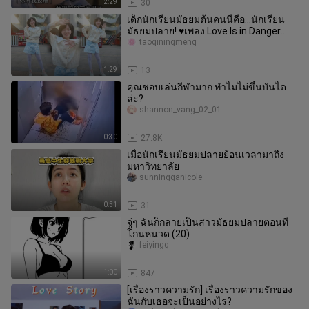
2:29
30
เด็กนักเรียนมัธยมต้นคนนี้คือ...นักเรียน
มัธยมปลาย! ♥เพลง Love Is in Danger
ของ Ju Jingyi
taoqiningmeng
1:29
13
คุณชอบเล่นกีฬามาก ทำไมไม่ขึ้นบันได
ล่ะ?
shannon_vang_02_01
0:30
27.8K
เมื่อนักเรียนมัธยมปลายย้อนเวลามาถึง
มหาวิทยาลัย
sunningganicole
0:51
31
จู่ๆ ฉันก็กลายเป็นสาวมัธยมปลายตอนที่
โกนหนวด (20)
feiyingq
1:00
847
[เรื่องราวความรัก] เรื่องราวความรักของ
ฉันกับเธอจะเป็นอย่างไร?