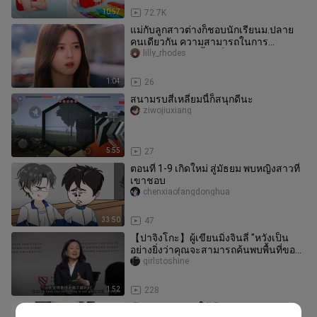
10:57
72.7K
แม่กับลูกสาวต่างก็ชอบนักเรียนม.ปลาย
คนเดียวกัน ความสามารถในการ
จินตนาการแบบนี้น่าทึ่งจริงๆ!
lilly_rhodes
1:04
26
สนามรบสี่เหลี่ยมนี้ก็สนุกดีนะ
ziwojiuxiang
5:55
27
ตอนที่ 1-9 เกิดใหม่ สู่มัธยม พบหญิงสาวที่
เขาชอบ
chenxiaofangdonghua
33:50
47
【ปาจิงโกะ】ผู้เขียนมิ่งจินลี่ "หวังเป็น
อย่างยิ่งว่าคุณจะสามารถค้นพบพื้นที่ของ
ตัวเองได้"
girlstoshine
1:52
228
🥵การอบรมสาวใช้🥵