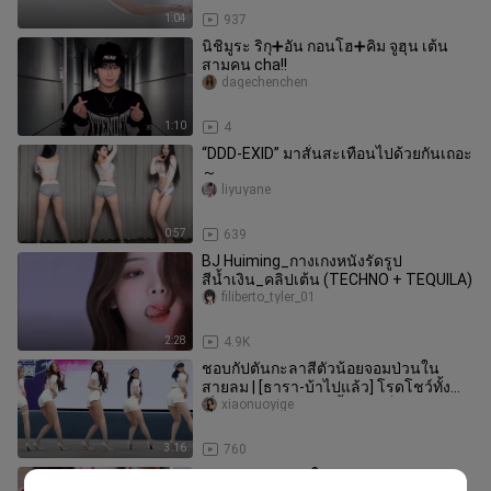
1:04
937
นิชิมูระ ริกุ➕อัน กอนโฮ➕คิม จูฮุน เต้น
สามคน cha!!
dagechenchen
1:10
4
“DDD-EXID” มาสั่นสะเทือนไปด้วยกันเถอะ
～
liyuyane
0:57
639
BJ Huiming_กางเกงหนังรัดรูป
สีน้ำเงิน_คลิปเต้น (TECHNO + TEQUILA)
filiberto_tyler_01
2:28
4.9K
ชอบกัปตันกะลาสีตัวน้อยจอมป่วนใน
สายลม | [ธารา-บ้าไปแล้ว] โรดโชว์ทั้ง
เรื่อง สุดฮา! พวกเขาทั้งหมดเป็นพี
xiaonuoyige
3:16
760
หวานจัดระวังหัวใจ! ฉบับหญิงสาวของ