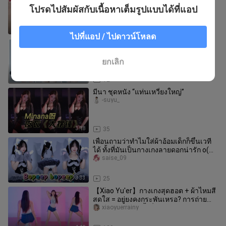
Trouble Maker สไตล์ส้มแรงแซ่บ “ซง
โปรดไปสัมผัสกับเนื้อหาเต็มรูปแบบได้ที่แอป
วอล & เสี่ยวถวน” คัฟเวอร์เวอร์ชัน
jinhuashuyanyan
2:22
19
ไปที่แอป / ไปดาวน์โหลด
【เสี่ยวไจ้ลิวอี】หุ่นเชิด
jinhuashuyanyan
ยกเลิก
3:26
12
มีนา ชุดหนัง “แท่นเหวี่ยงใหญ่”
-suyu_
3:18
35
เพื่อนถามว่าทำไมใส่ผ้าอ้อมเด็กก็ขึ้นเวที
ได้ ทั้งที่มันเป็นกางเกงลายดอกน่ารัก o(╥
﹏╥)o 【tara-bopeepbop
saise_09
3:33
25
【Xiao Yu'er】กางเกงสุดฮอต + ผ้าไหมสี
สดใส = อยู่ยงคงกระพันเหรอ? การถ่าย
ภาพหน้าจอแนวตั้งที่เหนียว
xiaoyuerrainy