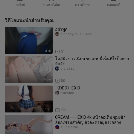
กดไลก์
รายการโปรด
ดาวน์โหลด
คอมเมนต์
วีดีโอแนะนำสำหรับคุณ
อย่าพูด
qinggeyuhuajiuxian
0:10
51
โลลิผิวขาวเนียน ขาแบบนี้เห็นทีไรก็อยาก
จับจัง!
qiqiyazy
1:02
50
《DDD》EXID
liyuyane
1:11
731
CREAM —— EXID 4k หน้าจอเต็ม ซูมเข้า
ล็อกเฟรมสำคัญ ตัวละครอยู่ตรงกลาง
zuiheideye