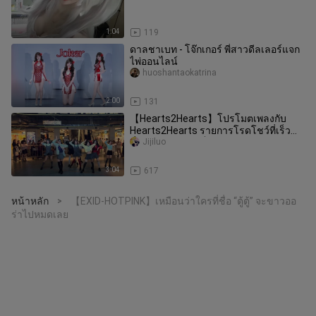
1:04
119
ดาลชาเบท - โจ๊กเกอร์ พี่สาวดีลเลอร์แจก
ไพ่ออนไลน์
huoshantaokatrina
2:00
131
【Hearts2Hearts】โปรโมตเพลงกับ
Hearts2Hearts รายการโรดโชว์ที่เร็ว
ที่สุดบนอินเทอร์เน็ต
Jijiluo
3:04
617
หน้าหลัก
【EXID-HOTPINK】เหมือนว่าใครที่ชื่อ “ตู้ตู้” จะขาวออ
>
ร่าไปหมดเลย