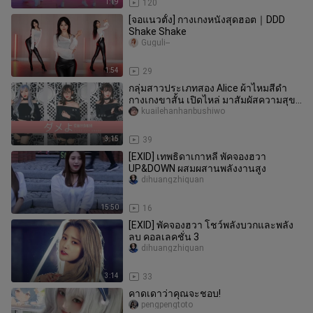
1:19
120
[จอแนวตั้ง] กางเกงหนังสุดฮอต｜DDD
Shake Shake
Guguli--
1:54
29
กลุ่มสาวประเภทสอง Alice ผ้าไหมสีดำ
กางเกงขาสั้น เปิดไหล่ มาสัมผัสความสุข
ของเหล่าหนุ่มๆ
kuailehanhanbushiwo
3:15
39
[EXID] เทพธิดาเกาหลี พัคจองฮวา
UP&DOWN ผสมผสานพลังงานสูง
dihuangzhiquan
15:50
16
[EXID] พัคจองฮวา โชว์พลังบวกและพลัง
ลบ คอลเลคชั่น 3
dihuangzhiquan
3:14
33
คาดเดาว่าคุณจะชอบ!
pengpengtoto