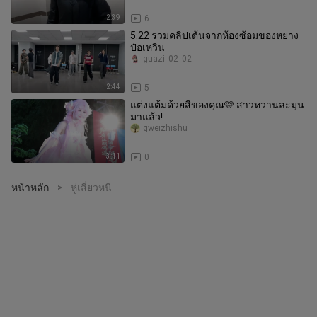
2:39
6
5.22 รวมคลิปเต้นจากห้องซ้อมของหยาง
ป๋อเหวิน
guazi_02_02
2:44
5
แต่งแต้มด้วยสีของคุณ🩷 สาวหวานละมุน
มาแล้ว!
qweizhishu
3:11
0
หน้าหลัก
หู่เสี่ยวหนี
>