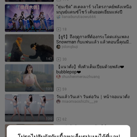
“หุ่นเชิด” สเตลลาร์ วงไตรภาคย์พลังเหนือ
มนุษย์แดนซ์โชว์ เต้นยอดเยี่ยมแห่งปี
lianaiburutiaowu666
3:33
18
【ยูริ】ถึงฤดูกาลที่ต้องกระโดดเล่นเพลง
Snowman กับแฟนแล้ว แล้วตอนนี้คุณมี
แฟนสาวหรือยัง?
jidongbuji
1:47
30
【แนวตั้ง】ทั้งตัวเต็มเปี่ยมด้วยพลัง❤️
bubblepop❤️
chushenmerouzhuang
1:31
59
วันแล้ววันเล่า วันต่อวัน｜หน้าจอแนวตั้ง
miaomiaoshizhi___ye
1:30
62
สาวน่ารักกับเพลงสุดมัน 2.0
youyouchipaopaoma
โปรดไปสัมผัสกับเนื้อหาเต็มรูปแบบได้ที่แอป