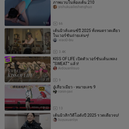
ภาพแวบในห้องเต้น 210
yishukuaileshenghuo
1:18
66
เต้นมิวส์แดนซ์ปี 2025 ทั้งหมดรวดเดียว
ในเวอร์ชันถ่ายเล่นๆ!
-xiaoD-biu
5:22
3.4K
KISS OF LIFE เปิดตัวเวอร์ชันเต้นเพลง
“SWEAT” แล้ว!
Aidouanlisuo
3:21
9
อู๋เสี่ยวเมียว - หมายเลข 9
ronin-javi
3:53
13
เต้นมิวสิกวิดีโอดังปี 2025 รวดเดียวจบ!
liuyuxuanlyx