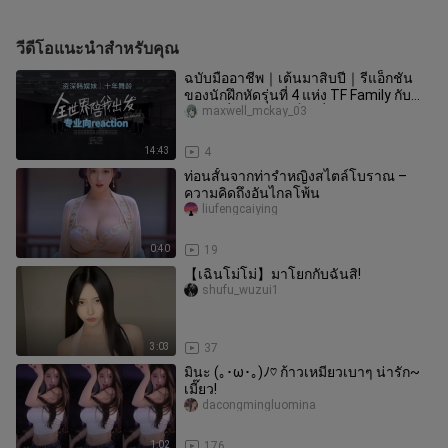
วีดีโอแนะนำสำหรับคุณ
ฉบับมืออาชีพ｜เต้นมาสิบปี｜รีแอ็กชัน
ของนักฝึกหัดรุ่นที่ 4 แห่ง TF Family กับ
เพลง “ทั่วโลกคอยเป็นเพื่อน
maxwell_mckay_03
14:43
4
ท่อนสั้นจากท่ารำหญิงสไตล์โบราณ –
ความคิดถึงอันไกลโพ้น
liufengcaiying
0:40
19
【เฉินโม่โม่】มาโยกกับฉันสิ!
shufu_wuzui1
3:03
37
มินะ (｡･ω･｡)ﾉ♡ ก้าวเหมียวเบาๆ น่ารัก~
เมี๊ยว!
dacongmingluomina
1:02
176