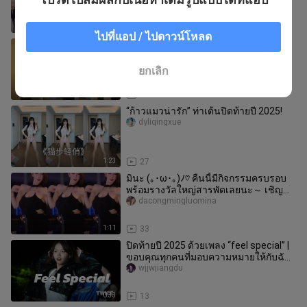
0:39
21
ไปที่แอป / ไปดาวน์โหลด
คุณเริ่มรู้จักพวกเราตั้งแต่เมื่อไหร่กันนะ～
storm_bamboozhuzi
ยกเลิก
2:03
38
“ก้าวแมวน่ารัก” ท่าเต้นปิดท้ายปี 2025!
dyliqingxue
1:23
27
มินะ (｡･ω･｡)ﾉ♡ คืนนี้มีกิจกรรมครบรอบ
พร้อมรางวัลใหญ่สารพัดเลยนะ～ เชิญ
เชิญ～ มาเยือนกันเยอะๆ นะคะ～～～～
dacongmingluomina
～
1:11
33
ปิดท้ายปี 2025 ด้วยเพลง “feel special” |
ขอบคุณทุกคนที่มอบความหมายให้กับฉัน
ทำให้ฉันรู้สึกพิเศษ～
wjjwjiangdu
0:33
13