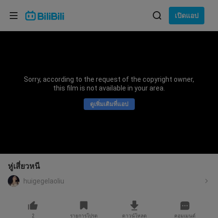
เลือกภาษา
เปิดแอป
English
ภาษา: ภาษาไทย
ภาษาไทย
Sorry, according to the request of the copyright owner,
เข้าสู่
this film is not available in your area.
Tiếng Việt
ระบบ
ดูเพิ่มเติมที่แอป
Bahasa Indonesia
Bahasa Melayu
หู่เสี่ยวหนี
huigegelaoliu
2
รายการโปรด
ดาวน์โหลด
คอมเมนต์