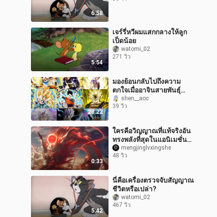
6:58
เจร์รี่หวีผมแสกกลางให้ลูก
เป็ดน้อย
watomi_02
271 วิว
5:54
มองย้อนกลับไปถึงความ
ตกใจเมื่ออาจินสายพันธุ์
อมนุษย์ที่เก่งที่สุดในจักรวาล
shen__aoc
39 วิว
ปรากฏตัวขึ้น
28:22
ใครคือวิญญาณที่แท้จริงอัน
ทรงพลังที่สุดในแอนิเมชั่น
เรื่อง A Mortal's Journey
mengjinglvxingshe
48 วิว
to Immortality? สิบสองคว
0:33
นี่คือเครื่องตรวจจับสัญญาณ
ชีวิตหรือเปล่า?
watomi_02
467 วิว
5:42