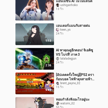
แอนิเมชั่น AI โมโมแลนด์
ushiganhoko
13 วิว
1:20
เอนเดอร์แมนกับสายฝน
keen_ys
24 วิว
1:13
AI พาคุณดูอีกตอน! จิเอคิซู
VS โบรลี่! ภาค 3
lalaladegjun
24 วิว
2:36
[อัปเดตครั้งใหญ่][PS2 ดรา
ก้อนบอล ไฟฟ้าดุจสายฟ้า
ภาค 4 เวอร์ชัน V14] เปิดตัว
brent_payne_02
15 วิว
แล้ว! เพิ่มเนื้อเรื่องใหม่
9:49
ทอมกำลังฟังอะไรอยู่นะ
watomi_02
50 วิว