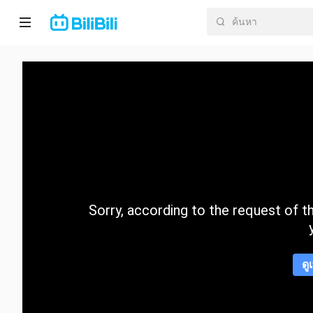
หน้า
หลัก
อนิ
เมะ
ละคร
สั้น
Sorry, according to the request of the
กำลัง
มา
แรง
ดู
หมวด
หมู่