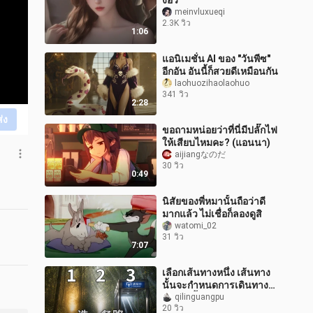
งอวี่
meinvluxueqi
2.3K วิว
1:06
แอนิเมชั่น AI ของ "วันพีซ"
อีกอัน อันนี้ก็สวยดีเหมือนกัน
laohuozihaolaohuo
341 วิว
2:28
ส่ง
ขอถามหน่อยว่าที่นี่มีปลั๊กไฟ
ให้เสียบไหมคะ? (แอนนา)
aijiangなのだ
30 วิว
0:49
นิสัยของพี่หมานั้นถือว่าดี
มากแล้ว ไม่เชื่อก็ลองดูสิ
watomi_02
31 วิว
7:07
เลือกเส้นทางหนึ่ง เส้นทาง
นั้นจะกำหนดการเดินทาง
ต่อจากนี้ของคุณ
qilinguangpu
20 วิว