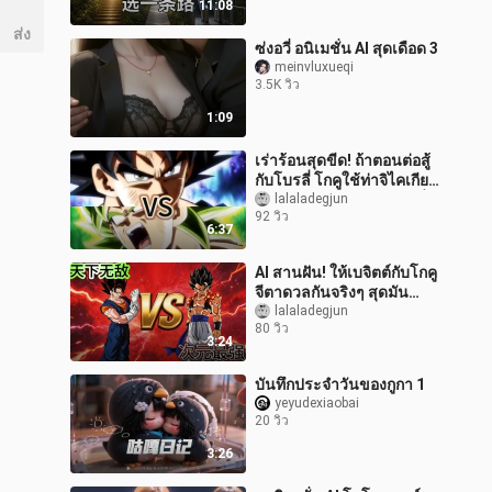
11:08
ส่ง
ซ่งอวี่ อนิเมชั่น AI สุดเดือด 3
meinvluxueqi
3.5K วิว
1:09
เร่าร้อนสุดขีด! ถ้าตอนต่อสู้
กับโบรลี่ โกคูใช้ท่าจิไคเกียกิ
ฉากต่อสู้ระดับภาพยนตร์ที่
lalaladegjun
92 วิว
ไฟลุกท่วมจอ! [ดร
6:37
AI สานฝัน! ให้เบจิตต์กับโกคู
จีตาดวลกันจริงๆ สุดมัน
ระดับหนังโรง! ศึกดวลเดือด
lalaladegjun
80 วิว
สุดสะท้านใจ เฉียบคมทุกหมั
3:24
บันทึกประจำวันของกูกา 1
yeyudexiaobai
20 วิว
3:26