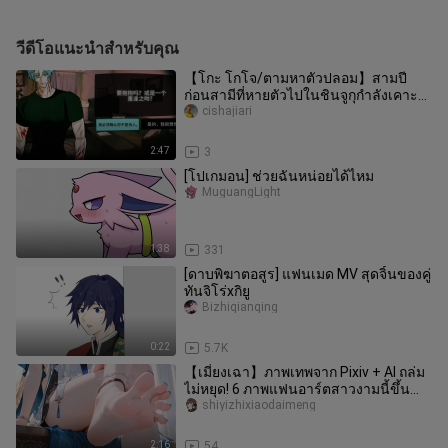
วีดีโอแนะนำสำหรับคุณ
【โกะ โกโจ/ตามหาตัวปลอม】สามปี
ก่อนสามีที่หายตัวไปในชินจูกุกำลังเคาะ
ประตูอยู่
cishajiari
2:47
3
[โปเกมอน] ช่วยฉันหน่อยได้ไหม
MuguangLight
1:38
331
[ดาบพิฆาตอสูร] แฟนเมด MV สุดจิ้นของคู่
ทันจิโร่xกิยู
Bizhiqianqing
0:22
5.7K
【เมี่ยงเฉา】ภาพเทพจาก Pixiv + AI ถล่ม
ไม่หยุด! 6 ภาพแฟนอาร์ตสาวงามนี้ขึ้น
แท่นสุดยอดไปเลย!
shiyizhixiaodaimeng
2:16
54