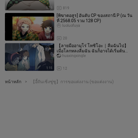
5:36
819
[พิฆาตอสูร] อันดับ CP ของสถานี P (ณ วัน
ที่ 2568.05 รวม 128 CP)
luoluofuya
6:49
20
【ลายมืออามุโร่ โทชิโอะ｜ลืมฉันไป】
เมื่อโลกหลงลืมฉัน ฉันก็อาจได้เริ่มต้น
ชีวิตใหม่แล้ว【การสนับสนุนจากแฟน
huaxingxingle
1:15
12
หน้าหลัก
【อี้ถันเซิ่งซู่ซู】การขอแต่งงาน (ขอแต่งงาน)
>