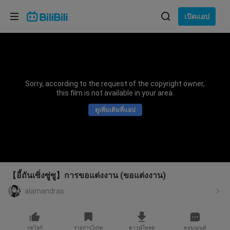
เลือกภาษา
เปิดแอป
English
ภาษา: ภาษาไทย
ภาษาไทย
Sorry, according to the request of the copyright owner,
เข้าสู่
this film is not available in your area.
Tiếng Việt
ระบบ
ดูเพิ่มเติมที่แอป
Bahasa Indonesia
Bahasa Melayu
【อี้ถันเซิ่งซู่ซู】การขอแต่งงาน (ขอแต่งงาน)
alamandras
กดไลก์
รายการโปรด
ดาวน์โหลด
คอมเมนต์