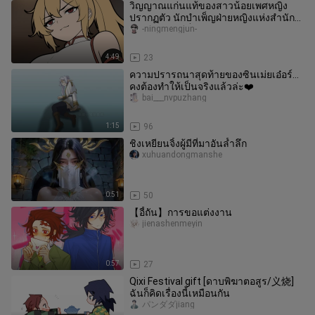
วิญญาณแก่นแท้ของสาวน้อยเพศหญิง
ปรากฏตัว นักบำเพ็ญฝ่ายหญิงแห่งสำนัก
ห้ามยินอยากเป็นคู่ครองธรรมของข้าหรื
-ningmengjun-
4:49
23
ความปรารถนาสุดท้ายของซินเม่ยเอ๋อร์…
คงต้องทำให้เป็นจริงแล้วล่ะ❤️
bai___nvpuzhang
1:15
96
ชิงเหยียนจิ้งผู้มีที่มาอันล้ำลึก
xuhuandongmanshe
0:51
50
【อี้ถัน】การขอแต่งงาน
jienashenmeyin
0:57
27
Qixi Festival gift [ดาบพิฆาตอสูร/义烧]
ฉันก็คิดเรื่องนี้เหมือนกัน
パンダダjiang