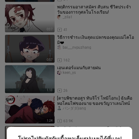
พฤติกรรมอาสาสมัคร สับสน ชีวิตประจำ
วันของการกุศลในโรงเรียน!
_zila1
0:37
41
วิธีการชำระเงินสุดแปลกของคุณแม่โคโอ
มิ❤️
bai___nvpuzhang
0:57
162
เอนเดอร์แมนกับสายฝน
keen_ys
1:13
26
[ดาบพิฆาตอสูร ทันจิโร่ โทมิโอกะ] ฉันคือ
หอโคมไฟของนาย ของขวัญวาเลนไทน์
パンダダjiang
1:24
63.9K
“จงรักกันท่ามกลางความเกลียดชัง”
yuiko_04
โปรดไปสัมผัสกับเนื้อหาเต็มรูปแบบได้ที่แอป