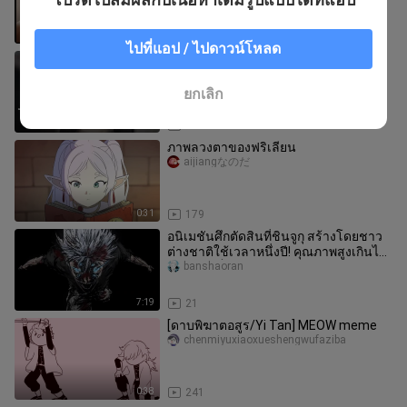
2:16
336
ไปที่แอป / ไปดาวน์โหลด
ฟิคเกาหลีแนววายเรื่องใหม่!! หนุ่มตัวเล็ก
สดใสส่งลูกตรงใจ × นักเรียนอัจฉริยะเย็น
ชาแต่แตกสลาย! แม้ว่าเจ
shashadeshayu
ยกเลิก
1:27
167
ภาพลวงตาของฟริเลียน
aijiangなのだ
0:31
179
อนิเมชันศึกตัดสินที่ชินจูกุ สร้างโดยชาว
ต่างชาติใช้เวลาหนึ่งปี! คุณภาพสูงเกินไป!!
ขอยกให้เป็นผลงานแฟน
banshaoran
7:19
21
[ดาบพิฆาตอสูร/Yi Tan] MEOW meme
chenmiyuxiaoxueshengwufaziba
0:38
241