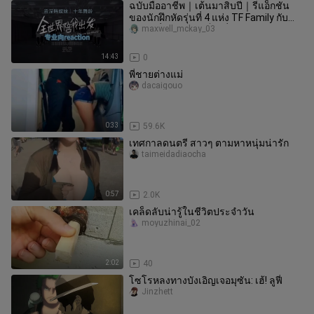
ฉบับมืออาชีพ｜เต้นมาสิบปี｜รีแอ็กชัน
ของนักฝึกหัดรุ่นที่ 4 แห่ง TF Family กับ
เพลง “ทั่วโลกคอยเป็นเพื่อน
maxwell_mckay_03
14:43
0
พี่ชายต่างแม่
dacaigouo
0:33
59.6K
เทศกาลดนตรี สาวๆ ตามหาหนุ่มน่ารัก
taimeidadiaocha
0:57
2.0K
เคล็ดลับน่ารู้ในชีวิตประจำวัน
moyuzhinai_02
2:02
40
โซโรหลงทางบังเอิญเจอมุซัน: เฮ้! ลูฟี่
Jinzhett