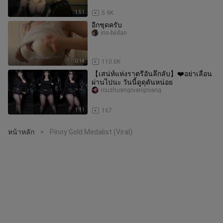
1:51
5.9K
อีกชุดครับ
iris-biidan
0:14
110.0K
【เสน่ห์แห่งราตรีอันลึกลับ】❤️อย่าเลื่อน
ผ่านไปนะ วันนี้ดูดุดันหน่อย
rouzhuangniangniang
1:11
167
หน้าหลัก
Pinoy Gold Medalist (Viral)
>