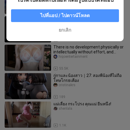
1:03
3.5K
ไปที่แอป / ไปดาวน์โหลด
[รีมิกซ์]สภาพที่น่าอึดอัดใน <ตำนานจอม
โจรแห่งสุสานทะเลทราย>
Xuanwule
ยกเลิก
0:28
209.7K
There is no development physically or
intellectually without effort, and
effort means work
higoentertainment
0:06
55.5K
กู่กาและน้องสาว｜27: สองพี่น้องที่ไม่ถือ
โทษโกรธเคือง
cristinakrs
0:31
189
แม่เลี้ยง กระโปรง คุณแม่ ยืนหนึ่ง!
shenlala
0:45
1.1K