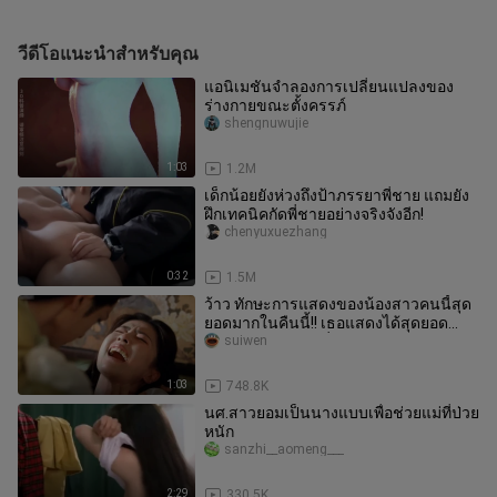
วีดีโอแนะนำสำหรับคุณ
แอนิเมชันจำลองการเปลี่ยนแปลงของ
ร่างกายขณะตั้งครรภ์
shengnuwujie
1:03
1.2M
เด็กน้อยยังห่วงถึงป้าภรรยาพี่ชาย แถมยัง
ฝึกเทคนิคกัดพี่ชายอย่างจริงจังอีก!
chenyuxuezhang
0:32
1.5M
ว้าว ทักษะการแสดงของน้องสาวคนนี้สุด
ยอดมากในคืนนี้!! เธอแสดงได้สุดยอด
จริงๆ!! ฉากร้องไห้ที่กินใจและกิน
suiwen
1:03
748.8K
นศ.สาวยอมเป็นนางแบบเพื่อช่วยแม่ที่ป่วย
หนัก
sanzhi__aomeng___
2:29
330.5K