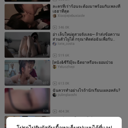
ละครที่เร่าร้อนจะต้องมาพร้อมกับเพลงที่
เฮฮาที่สุด
Xiaojiejiebuxiaole
1:07
346.0K
อ่า เล็บใหม่ดูสวยจังเลย~ ถ้าส่งข้อความ
ส่วนตัวไม่ได้ กรุณาติดต่อฉันเพื่อรับ
เวอร์ชันดั้งเดิม 729 นะ ฉั
lorie_costa
1:14
519.6K
[หนัง&ซีรีย์]จะฉีดยาหรือจะยอมป่วย
Yeluozheyi
0:37
613.0K
ฉันควรทำอย่างไรถ้านักเรียนเผลอหลับ?
jiulinglaoshi
0:24
404.3K
มาเขย่าตอนหิมะตกกัน!
youliaoyanjiusuo
โปรดไปสัมผัสกับเนื้อหาเต็มรูปแบบได้ที่แอป