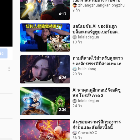
เปอร์กิลเลนอย่างราบคาบ
zhuangzhuangkanlongzhu
9 วิว
4:17
แอนิเมชัน AI ของฉันถูก
บล็อกเกอร์ยูทูบเบอร์ยอด
ฟอลโลว์ 3.7 ล้านคนเห็น
lalaladegjun
13 วิว
แล้ว? เขาจะวิจารณ์
10:11
Seedance และแอ
ส่ง
ตามที่คาดไว้สำหรับลูกสาว
ของจักรพรรดิปีศาจเทพ เธอ
สามารถต่อสู้อย่างหนักด้วย
hulihulang
29 วิว
หมัดและหมัด!
0:26
AI พาคุณดูอีกตอน! จิเอคิซู
VS โบรลี่! ภาค 3
lalaladegjun
24 วิว
2:36
ฉันชอบความรู้สึกของการ
กำปั้นและสัมผัสเนื้อนี้
ChenxiAXC
36 วิว