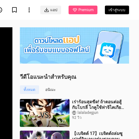
แอป
Premium
เข้าสู่ระบบ
วีดีโอแนะนำสำหรับคุณ
ทั้งหมด
อนิเมะ
เร่าร้อนสุดขีด! ถ้าตอนต่อสู้
กับโบรลี่ โกคูใช้ท่าจิไคเกียกิ
ฉากต่อสู้ระดับภาพยนตร์ที่
lalaladegjun
92 วิว
ไฟลุกท่วมจอ! [ดร
6:37
【เบจิตต์ 17】เบจิตต์ถล่มซู