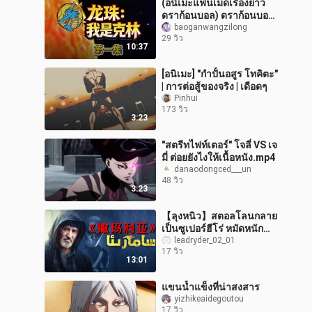
(อนิเมะแฟนเมดเรื่องยาว
ดราก้อนบอล) ดราก้อนบอล:
การเกิดใหม่ ข้าคือ คุริริน
baoganwangzilong
29 วิว
ตอนที่ 1
10:37
[อนิเมะ] "กำปั้นอสูร โทคิตะ"
| การต่อสู้ของจริง | เดือดๆ
Pinhui
173 วิว
3:23
"สตรีทไฟท์เตอร์" โจลี่ VS เจ
มี่ ต่อยยังไงให้เนื้อหนัง.mp4
danaodongced___un
48 วิว
3:23
【ลุงหนิว】สตอลโลนกลาย
เป็นซูเปอร์ฮีโร่ หมัดหนัก
ถึงใจ ไม่กลัวคมมีดคมปืน
leadryder_02_01
17 วิว
โหดเหี้ยมดุเดือด ระเบิดพลัง
13:01
สุดข
แขนน้ำแข็งที่น่าสงสาร
yizhikeaidegoutou
17 วิว