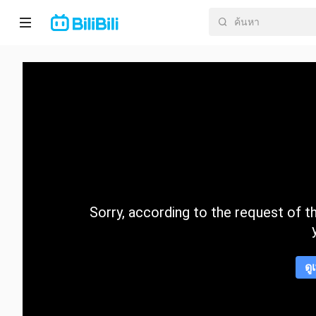
หน้า
หลัก
อนิ
เมะ
ละคร
สั้น
Sorry, according to the request of the
กำลัง
มา
แรง
ดู
หมวด
หมู่