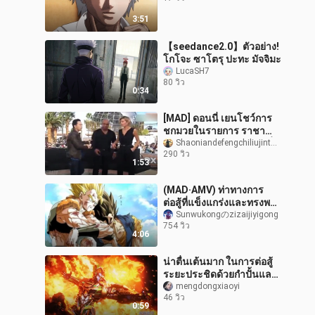
3:51
【seedance2.0】ตัวอย่าง!
โกโจะ ซาโตรุ ปะทะ มัจจิมะ
LucaSH7
80 วิว
0:34
[MAD] ดอนนี่ เยนโชว์การ
ชกมวยในรายการ ราชา
มวยไทสันสวนกลับได้สมชื่อ
Shaoniandefengchiliujintang
290 วิว
มากๆ
1:53
(MAD·AMV) ท่าทางการ
ต่อสู้ที่แข็งแกร่งและทรงพลัง
ของโกจิต้า (ดราก้อนบอล)
Sunwukongのzizaijiyigong
754 วิว
4:06
น่าตื่นเต้นมาก ในการต่อสู้
ระยะประชิดด้วยกำปั้นและ
หมัด ใครจะเก่งกว่ากัน?
mengdongxiaoyi
46 วิว
0:59