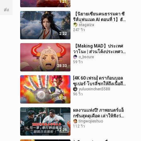
1:21
ส่ง
【นิยายเซียนคนธรรมดา ซี
รีส์แฟนเมด AI ตอนที่ 1】ฮัน
ลี่ย์ขั้นหยวนอิงพบกับจื่อหลิ
stagaiza
247 วิว
งอีกครั้ง~~
2:22
【Making MAD】ประเทศ
วาโนะ | ส่วนโค้งประเทศวา
โนะ
o_bscure
59 วิว
28:33
[4K 60 เฟรม] ดราก้อนบอล
ซูเปอร์·โบรลี่ชกให้ถึงเนื้อถึง
ตัว!
yuluoxinchen5588
96 วิว
17:31
ผลงานแห่งปี! ภาพยนตร์แอ็
กชันสุดดุเดือด เล่าให้ฟังว่า
หนุ่มหล่อในชุดฮันบกผู้
tingwojieshuo
112 วิว
เกรี้ยวกราดไล่ต่อยคนร้ายมั
12:25