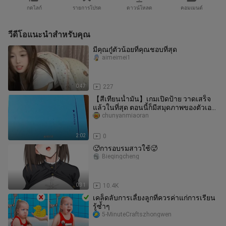
กดไลก์
รายการโปรด
ดาวน์โหลด
คอมเมนต์
วีดีโอแนะนำสำหรับคุณ
มีคุณกู๋ตัวน้อยที่คุณชอบที่สุด
aimeimei1
0:47
227
【สีเทียนน้ำมัน】เกมเปิดป้าย วาดเสร็จ
แล้วในที่สุด ตอนนี้ก็มีสมุดภาพของตัวเอง
สักที
chunyanmiaoran
2:02
0
🥵การอบรมสาวใช้🥵
Bieqingcheng
0:31
10.4K
เคล็ดลับการเลี้ยงลูกที่ควรค่าแก่การเรียน
รู้ซ้ำๆ
5-MinuteCraftszhongwen