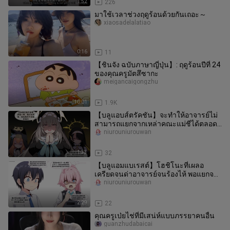
1:52
226
มาใช้เวลาช่วงฤดูร้อนด้วยกันเถอะ～
xiaosadelalatiao
0:16
11
【ชินจัง ฉบับภาษาญี่ปุ่น】: ฤดูร้อนปีที่ 24
ของคุณครูมัตสึซากะ
meigancaigongzhu
10:01
1.9K
【บลูแอบส์ตรัคชัน】จะทำให้อาจารย์ไม่
สามารถแยกจากเหล่าคณะแม่ชีได้ตลอด
ไป
niurouniurouwan
1:33
32
【บลูแอมแบเรสต์】โฮชิโนะที่เผลอ
เครียดจนด่าอาจารย์จนร้องไห้ พอแยกจาก
ไปแล้วก็รู้สึกเสียใจไม่หยุด
niurouniurouwan
2:29
22
คุณครูเป่ยไช่ที่มีเสน่ห์แบบภรรยาคนอื่น
guanzhudabaicai