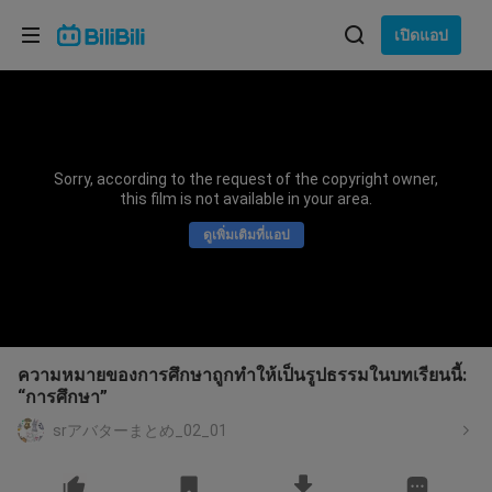
เลือกภาษา
เปิดแอป
English
ภาษา: ภาษาไทย
ภาษาไทย
Sorry, according to the request of the copyright owner,
เข้าสู่
this film is not available in your area.
Tiếng Việt
ระบบ
ดูเพิ่มเติมที่แอป
Bahasa Indonesia
Bahasa Melayu
ความหมายของการศึกษาถูกทำให้เป็นรูปธรรมในบทเรียนนี้:
“การศึกษา”
srアバターまとめ_02_01