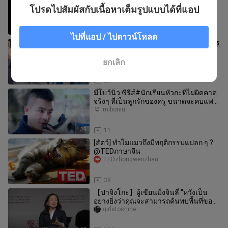
ต้องเขย่าให้เร็วกว่านี้อีกไหมคะ?
โปรดไปสัมผัสกับเนื้อหาเต็มรูปแบบได้ที่แอป
doudou_________qaq
1:13
49
ไปที่แอป / ไปดาวน์โหลด
【บลูแอบส์ตรัคชัน】ทุกคนเมื่อรู้ว่าคุณครู
ทำอาคิระตั้งท้อง #02
niurouniurouwan
ยกเลิก
4:35
20
มี่โบว์นิ่ว ซีรีส์#นักเรียนหัวกะทิไม่ผิดคาด
จริงๆ ที่เป็นลูกรักของครู ขนาดจะคบแฟน
ยังมีครูช่วยอีก
miboniu
4:39
11
[สัตว์] ทำไมแมวถึงมีพฤติกรรมแปลก ๆ ?
@TEDภาษาจีน
TEDzhongwenzhan
4:43
38
【ปาจิงโกะ】ผู้เขียนมิ่งจินลี่ "หวังเป็น
อย่างยิ่งว่าคุณจะสามารถค้นพบพื้นที่ของ
ตัวเองได้"
girlstoshine