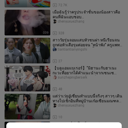
10:57
72.7K
เมื่อฉันรู้ว่าครูประจำชั้นของน้องสาวคือ
คนที่ฉันแอบชอบ...
chenyuxuezhang
0:39
328
สาววัยรุ่นจอมแสบหัวชนฝา หนีเรียนจน
ถูกต่อหัวเสือรุมต่อยจน “หน้าพัง” ครูแพทย์
แผนจีนใช้ปัสสาวะฆ่าเชื้อ
tiantiantianyingshi
1:05
27
【บลูแอมแบเรอร์】“มิฮานะกับฮาเนะ
กะวะที่อยากได้คำแนะนำจากเซนเซ
โดยตรง... อาจต้องพึ่งโซนี่หน่อยนะ...”
sunzhepingberserk
0:33
48
แต่ว่าเว่ยอู๋เซี่ยนทำแบบนี้จริงๆ สาวๆ เดิน
ทางไปเช็กอินที่หมู่บ้านเก๋อเซียนมณฑล
เจียงซี พร้อมข้อความว่
chenyuxuezhang
0:40
10
คุณครู วันนี้ชั่วโมงก็กำลังเรียนอยู่นะคะ