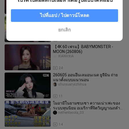
2:28
61
ไปที่แอป / ไปดาวน์โหลด
ต้า ตี้ เฟิง
Yayi-jintianyougeleme
ยกเลิก
0:30
72
【4K 60 เฟรม】BABYMONSTER -
MOON (260806)
XIANVXIA
3:11
24
260605 ออนอึนเลมอนเนด ยูจีมิน ถ่าย
แนวตั้งแบบแนวนอน
shuiyuanyizhihua
4:07
11
ไมอามีในยามซบเซา ความเน่าเฟะของ
ระบบทุนนิยม อเมริกาที่จิตวิญญาณถลำสู่
ห้วงลึก!
netheritecola_03
3:19
14