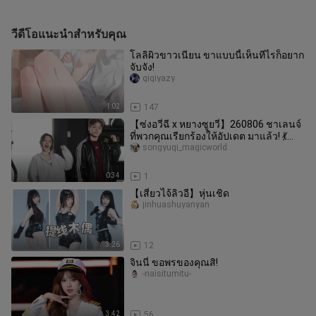
วีดีโอแนะนำสำหรับคุณ
โลลิผิวขาวเนียน ขาแบบนี้เห็นทีไรก็อยาก
จับจัง!
qiqiyazy
1:02
147
【ซ่งอวี่ฉี x หยางซูยวี่】260806 ชาเลนจ์
ที่พวกคุณเรียกร้องให้อัปเดต มาแล้ว! 💃
#ชาเลนจ์เต้นMO
songyuqi_magicworld
0:34
1
【เสี่ยวไจ้ลิวอี】หุ่นเชิด
jinhuashuyanyan
3:26
12
จินนี่ ขอพรของคุณสิ!
-naisitumitu-
3:42
56