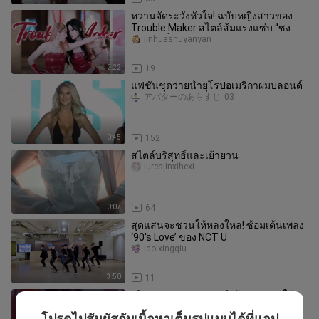
หวานจัดระวังหัวใจ! ฉบับหญิงสาวของ
Trouble Maker สไตล์ส้มแรงแซ่บ “ซง
วอล & เสี่ยวถวน” คัฟเวอร์เวอร์ชัน
jinhuashuyanyan
2:22
19
แฟชั่นชุดว่ายน้ำยุโรปอเมริกาผมบลอนด์
アバターのあらすじ_03
0:45
152
สไตล์บริสุทธิ์และเย้ายวน
luresjinxihexi
0:07
64
สุดแสนจะชวนให้หลงใหล! ซ้อมเต้นเพลง
‘90's Love’ ของ NCT U
idolxingqiu
3:50
11
【ชิวซู่เจิน ฉบับสะสม】ผู้ชายควรดูให้
น้อยหน่อย! ดูแล้วจะฝันบ่อย
โปรดไปสัมผัสกับเนื้อหาเต็มรูปแบบได้ที่แอป
XinglinL