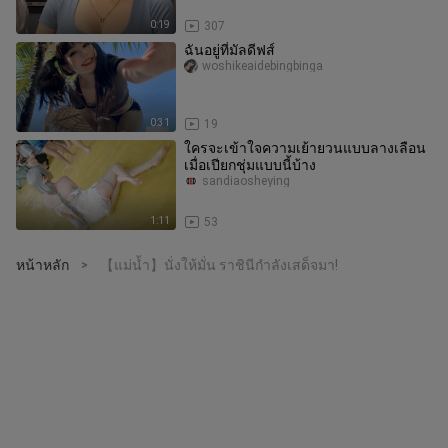
0:19
307
ฉันอยู่ที่มัลดีฟส์
woshikeaidebingbinga
0:31
19
ใครจะเข้าใจความเย้ายวนแบบลางเลือน
เมื่อเปียกชุ่มแบบนี้บ้าง
sandiaosheying
1:11
53
หน้าหลัก
【แม่น้ำ】นั่งให้มั่น ราชินีกำลังเสด็จมา!
>