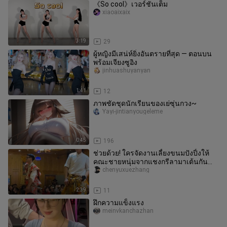
《So cool》เวอร์ชันเต็ม
xiaoaixaix
3:19
29
ผู้หญิงมีเสน่ห์ยิ่งอันตรายที่สุด — ตอนบน
พร้อมเจียงซูอิง
jinhuashuyanyan
1:41
12
ภาพชัดชุดนักเรียนของเย่ซุ่นกวง~
Yayi-jintianyougeleme
0:45
196
ช่วยด้วย! ใครจัดงานเลี้ยงขนมปังปิ้งให้
คณะชายหนุ่มจากแชงกรีลามาเต้นกัน
นะ? คณะชายหนุ่มในชุดทิเบตหล่อจน
chenyuxuezhang
2:39
11
ฝึกความแข็งแรง
meinvkanchazhan