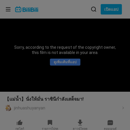
เลือกภาษา
เปิดแอป
English
ภาษา: ภาษาไทย
ภาษาไทย
Sorry, according to the request of the copyright owner,
เข้าสู่
this film is not available in your area.
Tiếng Việt
ระบบ
ดูเพิ่มเติมที่แอป
Bahasa Indonesia
Bahasa Melayu
【แม่น้ำ】นั่งให้มั่น ราชินีกำลังเสด็จมา!
jinhuashuyanyan
กดไลก์
รายการโปรด
ดาวน์โหลด
คอมเมนต์