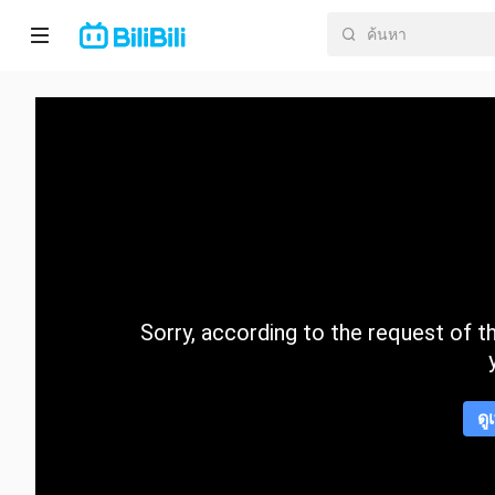
หน้า
หลัก
อนิ
เมะ
ละคร
สั้น
Sorry, according to the request of the
กำลัง
มา
แรง
ดู
หมวด
หมู่