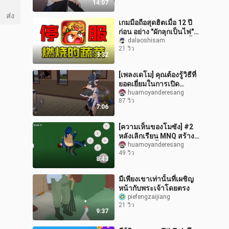
14:07
ส่ง
เกมมือถือสุดฮิตเมื่อ 12 ปี
ก่อน อย่าง "ผักลุกเป็นไฟ"
ก่อนที่จะหยุดให้บริการนั้น
dalaoshisam
21 วิว
มีหน้าตาเป็นอย่างไร?
3:32
[เพลงเดโม] คุณต้องรู้วิธีที่
ยอดเยี่ยมในการเปิด
โปรแกรมจำลองสาว
huamoyanderesang
87 วิว
นักเรียน #2
7:06
[ความเห็นของโมซัง] #2
หลังเลิกเรียน MNQ สร้าง
กองทัพซอมบี้ของข้าเถอะ
huamoyanderesang
49 วิว
ฮิฮิ
8:43
มีเพียงเขาเท่านั้นที่เผชิญ
หน้ากับพระเจ้าโดยตรง
piefengzaijiang
21 วิว
9:37