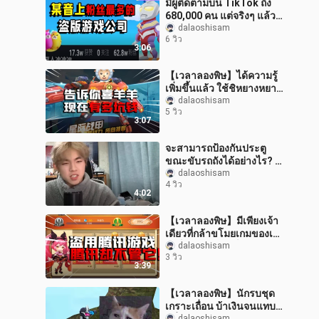
มีผู้ติดตามบน TikTok ถึง
680,000 คน แต่จริงๆ แล้ว
เป็นบริษัทเกมละเมิด
dalaoshisam
6 วิว
ลิขสิทธิ์!
3:06
【เวลาลองพิษ】ได้ความรู้
เพิ่มขึ้นแล้ว ใช้ชิหยางหยาง
หลอกเงินง่ายจริงๆ!
dalaoshisam
5 วิว
3:07
จะสามารถป้องกันประตู
ขณะขับรถถังได้อย่างไร? -
-
dalaoshisam
4 วิว
4:02
【เวลาลองพิษ】มีเพียงเจ้า
เดียวที่กล้าขโมยเกมของเท
นเซ็นต์ แต่เทนเซ็นต์กลับไม่
dalaoshisam
3 วิว
สนใจ เทนเซ็นต์กลัวแล้ว
3:39
หรือ
【เวลาลองพิษ】นักรบชุด
เกราะเถื่อน บ้าเงินจนแทบ
dalaoshisam