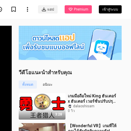
แอป
Premium
เข้าสู่ระบบ
วีดีโอแนะนำสำหรับคุณ
ทั้งหมด
อนิเมะ
เกมมือถือใหม่ King ฮันเตอร์
x ฮันเตอร์ เวอร์ชั่นปรับปรุง
ใหม่ของ Honor of Kings?
dalaoshisam
0 วิว
กล้าดียังไง!
3:28
【Wonderful VR】เกมที่ให้