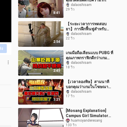
คุณได้สัมผัสกับความรัก!
dalaoshisam
29 วิว
8:41
【ระยะเวลาการทดสอบ
ยา】การฝึกฟื้นฟูสำหรับ
ทหารอเมริกัน
dalaoshisam
22 วิว
2:54
ส่ง
เกมมือถือเลียนแบบ PUBG ที่
คุณภาพกราฟิกดีกว่าเกม
Peace Elite!
dalaoshisam
18 วิว
2:45
【เวลาลองพิษ】สามนาที
บอกคุณว่าเกมในโฆษณา
เล่นแล้วโดนหลอกแน่!
dalaoshisam
17 วิว
3:21
[Mosang Explanation]
Campus Girl Simulator
Trial #1
huamoyanderesang
133 วิว