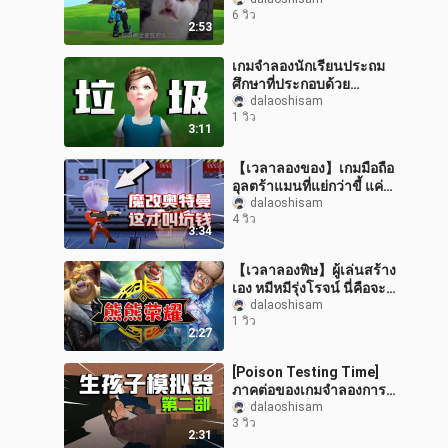
คลั่ง ขายสกิลเดียวถึงสิบสอง
6 วิว
หยวน!
2:53
เกมจำลองนักเรียนประถม
ศึกษาที่ประกอบด้วย
9999BUGs!
dalaoshisam
1 วิว
3:11
【เวลาลองของ】เกมมือถือ
อุลตร้าแมนที่แย่กว่าขี้ แค่
อุลตร้าแมนตัวเดียวยังกล้า
dalaoshisam
4 วิว
ขาย 20!
3:34
【เวลาลองพิษ】ผู้เล่นสร้าง
เอง หมีหมีรุ่งโรจน์ นี่คือจะ
ท้าทายราชาหรือ?
dalaoshisam
1 วิว
2:27
[Poison Testing Time]
ภาคต่อของเกมจำลองการ
คลอดบุตร เต็มไปด้วย
dalaoshisam
3 วิว
พลังงานสูง!
2:31