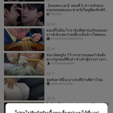
【สองพระเอก】ตอนที่ 3: ความรักของ
หนุ่มหล่อสุดแมน ชายวัยใหญ่ติดเซ็กซ์กับ
ชายวัยน้อยที่เก็บกดมานาน
biluoqin
1:52
401
ตอนที่ไม่มีอะไรน่าลุ้นที่สุด ช่องกินของอา
จารย์เฉิงเฟย ก๋วยเตี๋ยวเส้นข้าวโพดสองจิ
นบวกกับบะหมี่สองชาม
chixiaomiandepangmei
12:23
45
ช่อง Xiangfu TV ภรรยาของผมกำลังตั้ง
ครรภ์ลูกคนที่สี่แล้ว ทำเต้าหู้บำรุงร่างกาย
ให้เธอหน่อย #บันทึกชีวิ
ershuaigeailaopo
4:11
11
สุดสัปดาห์นี้จะมาเล่นที่บ้านพี่สาวไหม
yizhixiamuazhu
0:06
53
ในที่สุดก็ได้ลองจับแล้ว! ความรู้สึกเวลาใช้
งานมันทำให้ฉันไม่อยากจะมีวินัยตัวเอง
โปรดไปสัมผัสกับเนื้อหาเต็มรูปแบบได้ที่แอป
wananjiubi