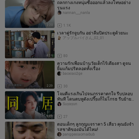
ถลกกางเกงหนุ่มซื่อออกแล้วลงโทษอย่าง
รุนแรง
nannan___nanla
2:20
1.1K
เวลาคู่รักจูบกัน อย่าลืมปิดประตูด้วยนะ
アップルパイさん_02_01
4:36
80
ความรักเพื่อนบ้านวัยเด็กไร้เดียงสา ดูจน
ยิ้มแก้มปริตลอดทั้งเรื่อง
baoxiao2ge
2:29
30
โจมตีแรงเกินไปจนภรรคาตกใจ รีบปลอบ
ทันที โดนตบหูดังเปรี๊ยงก็ไม่โกรธ รีบย้าย
เข้ามาอยู่ด้วยกัน แต่ก็อยู่
Suyayun
1:35
27
ตอนเด็กๆ ลูกกุญแจราคา 5 เสี่ยว คุณยังจำ
รสชาติของมันได้ไหม!
panggexiaomaibub