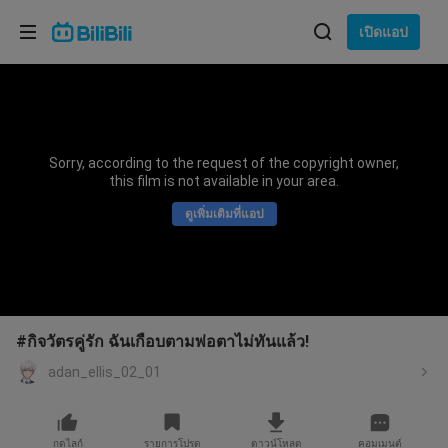
เลือกภาษา
เปิดแอป
English
ภาษา: ภาษาไทย
ภาษาไทย
Sorry, according to the request of the copyright owner,
เข้าสู่
this film is not available in your area.
Tiếng Việt
ระบบ
ดูเพิ่มเติมที่แอป
Bahasa Indonesia
Bahasa Melayu
#กิจวัตรคู่รัก ฉันเกือบตามพ่อตาไม่ทันแล้ว!
adan_ellis_02_01
กดไลก์
รายการโปรด
ดาวน์โหลด
คอมเมนต์