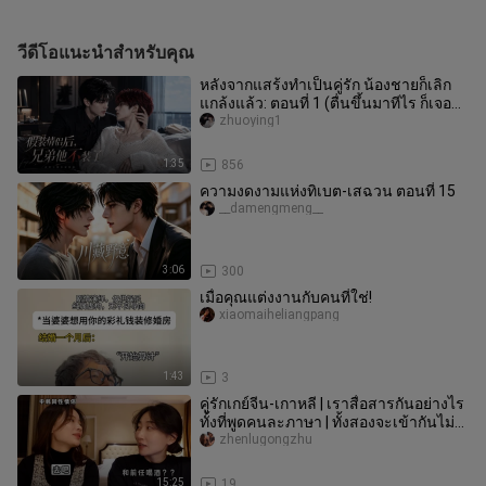
วีดีโอแนะนำสำหรับคุณ
หลังจากแสร้งทำเป็นคู่รัก น้องชายก็เลิก
แกล้งแล้ว: ตอนที่ 1 (ตื่นขึ้นมาทีไร ก็เจอ
ฉันกับน้องชายติดเทรนด
zhuoying1
1:35
856
ความงดงามแห่งทิเบต-เสฉวน ตอนที่ 15
__damengmeng__
3:06
300
เมื่อคุณแต่งงานกับคนที่ใช่!
xiaomaiheliangpang
1:43
3
คู่รักเกย์จีน-เกาหลี | เราสื่อสารกันอย่างไร
ทั้งที่พูดคนละภาษา | ทั้งสองจะเข้ากันไม่
ได้มากแค่ไหน
zhenlugongzhu
15:25
19