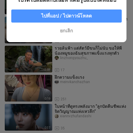
แล้ว
7:17
17
ไปที่แอป / ไปดาวน์โหลด
เพราะท่าทางเพียงท่าเดียว ประธานบริษัท
กลับนึกถึงหลานชายแท้ๆ ของตัวเอง
“Kuaishou ตัดต่อซีรีส์เด็ด” โคร
xiaomeng98
ยกเลิก
3:29
41
รวยล้นฟ้า แต่สัตว์มีขนก็ไม่นับ ขอให้พี่
น้องหมูของฉันสุขภาพแข็งแรงทุกตัว
linzhongyouzhu_
3:08
17
ฝึกความแข็งแรง
meinvkanchazhan
0:19
251
ใบหน้าที่ดูทรงพลังมาก “ลูกปัดคืนชีพแห่ง
จิตวิญญาณแห่งเหวลึก”
xiannvzhufandashi
0:37
35