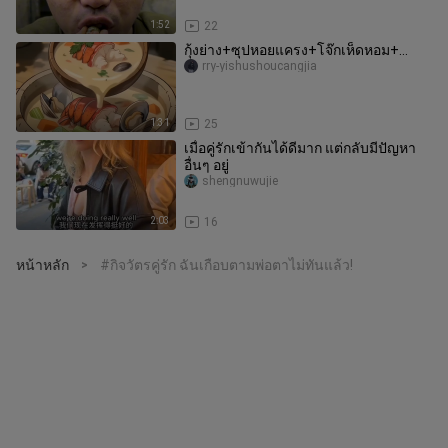
1:52
22
กุ้งย่าง+ซุปหอยแครง+โจ๊กเห็ดหอม+…
rry-yishushoucangjia
1:31
25
เมื่อคู่รักเข้ากันได้ดีมาก แต่กลับมีปัญหา
อื่นๆ อยู่
shengnuwujie
2:03
16
หน้าหลัก
#กิจวัตรคู่รัก ฉันเกือบตามพ่อตาไม่ทันแล้ว!
>