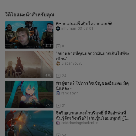
วีดีโอแนะนำสำหรับคุณ
พี่ชายเล่นเสร็จปุ๊บไตวายเลย 💀
inhuman_03_03_01
1:13
0
"อย่าพลาดที่คุณบอกว่ามันยากเกินไปที่จะ
เขียน"
Jiabanyouyu
4:03
24
ฟ่าลู่ซาน? ใช่ภารกิจเชิญของฮินะตะ มิคุ
นี่แหละ~
ranxiaoyin
2:55
21
จิตวิญญาณแห่งน้ำบริสุทธิ์ นี่คืออำพันที่
ฉันรู้จักจริงหรือ? [ เก็นชินโอมแพกต์] (ใช้
แอมเบอร์ต่อสู้กับเอลฟ์น้ำบริสุทธิ์เท่านั้น)
caidebuxingxiaofenfen
5:11
54