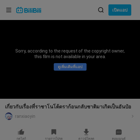
เลือกภาษา
เปิดแอป
English
ภาษา: ภาษาไทย
ภาษาไทย
Sorry, according to the request of the copyright owner,
เข้าสู่
this film is not available in your area.
Tiếng Việt
ระบบ
ดูเพิ่มเติมที่แอป
Bahasa Indonesia
Bahasa Melayu
เกี่ยวกับเรื่องที่ราชาโนโต้ดราก้อนกลับชาติมาเกิดเป็นอันป๋อ
ranxiaoyin
กดไลก์
รายการโปรด
ดาวน์โหลด
คอมเมนต์