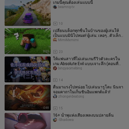
เกมนี้คุณต้องเล่นแบบนี้
beamng-tv
9:06
10
เปลี่ยนบล็อกทุกชิ้นในบ้านของผู้เล่นให้
เป็นแบบมินิไปหมด! ผู้เล่น: เหอๆ…ตัวเล็กๆ
ก็น่ารักดีนะ 🤤
MimiMxmimi
8:30
23
ให้แฟนสาวที่ไม่เล่นเกมรีวิวตัวละครใน
เกม Absolute Evil แบบเจาะลึก (ตอนที่
สอง) ปิดท้ายด้วยการโยนหินถาม
bingyaomebing
12:40
14
ตื่นมาแรงไปหน่อย ไปเล่นนารูโตะ นินจา
จอมคาถาในเก็นชินอิมแพกต์แล้ว!
zhongerdeatong
0:48
15
16+ น้ำพุแห่งเสียงเพลงบนปลายลิ้น
-Shadowa