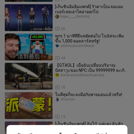
[เก็นชินอิมอิมแพกต์] รัวดาเบ็นเจอแอม
เบอร์เลยเอาไคอาออกไป
kepei_____decixing
4:23
30
ทุกๆ 1 นาทีที่ยืนหยัดต่อไป โบนัสจะเพิ่ม
ขึ้น 1,000 ดอลลาร์สหรัฐ!
yeshouyouximrbeast
13:08
44
【GTAOL】เมื่อฉันเปลี่ยนปริมาณ
ปัสสาวะของ NPC เป็น 99999999 จะเกิด
อะไรขึ้น?
Aiwanyouxidexiaohuangya
12:23
10
ในที่สุดก็จะลงมือกับพายมอนแล้วหรือ!
shiyuioo
12:12
13
[เก็นชินอิมแพกต์] อันไป๋: แค่แตะฉันสัก
ครั้งก็ถือว่าฉันแพ้
Jiuchengkazuya