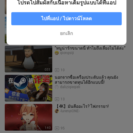
โปรดไปสัมผัสกับเนื้อหาเต็มรูปแบบได้ที่แอป
6:29
9
ไปที่แอป / ไปดาวน์โหลด
มายคราฟ: เมื่อ PVZ บุกมายคราฟ จะเอา
ชีวิตรอดได้อย่างไร?!
shenjiei
ยกเลิก
6:56
26
“หนูน่ารักขนาดนี้ ทำไมถึงเลี้ยงไม่ได้ล่ะ”
qiongsiji
0:33
10
นอกจากซื้อเครื่องประดับแล้ว คุณยัง
สามารถขาดทุนได้อีกแบบนี้!
daliziqieqieli
11:42
13
【4K】มันคืออะไร? ไฟภรรยา!
-lurenyiONE-
1:40
95