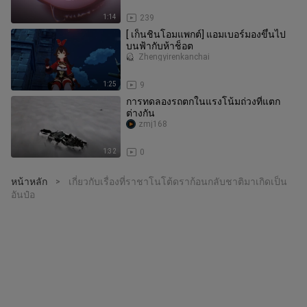
1:14
239
[ เก็นชินโอมแพกต์] แอมเบอร์มองขึ้นไป
บนฟ้ากับห้าช็อต
Zhengyirenkanchai
1:25
9
การทดลองรถตกในแรงโน้มถ่วงที่แตก
ต่างกัน
zmj168
1:32
0
หน้าหลัก
เกี่ยวกับเรื่องที่ราชาโนโต้ดราก้อนกลับชาติมาเกิดเป็น
>
อันป๋อ