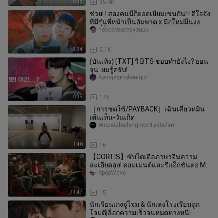
8:15
35.4K
ช่วย! ! สองคนนี้ก็ยอดเยี่ยมเช่นกัน! ! ดีใจจัง
ที่มีรุ่นพี่หน้าเป็นอัมพาต x มือใหม่มึนงง
ด้วยลิ้นมีพิษแ
nobodycaresyouuu
1:34
2.1K
(บันเทิง) [TXT] วี BTS ชอบทำยังไง? ยอน
จุน: ผมรู้ครับ!
Ayingayingkeaigui
0:39
176
［การชดใช้/PAYBACK］เฉินเสี่ยวหมิน
เต้นเท็น-วันเกิด
Wozaizhedengnion1yste7en
1:40
16
【CORTIS】ซับไตเติ้ลภาษาจีนความ
ละเอียดสูง! คอมเมนต์และรีแอ็กชันต่อ MV
เพลง ‘Lullaby’
KpopWave
11:47
15
นักเรียนเก่งจู่โจม & นักเลงโรงเรียนถูก
โจมตี|ล็อกความเร็วจนหมดทางหนี!