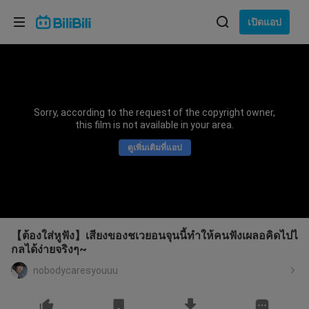
เลือกภาษา
เปิดแอป
English
ภาษา: ภาษาไทย
ภาษาไทย
Sorry, according to the request of the copyright owner,
เข้าสู่
this film is not available in your area.
Tiếng Việt
ระบบ
ดูเพิ่มเติมที่แอป
Bahasa Indonesia
Bahasa Melayu
【ต้องใส่หูฟัง】เสียงของชเวยอนจุนนี้ทำให้คนฟังเผลอคิดไปไ
กลได้ง่ายจริงๆ~
nobodycaresyouuu