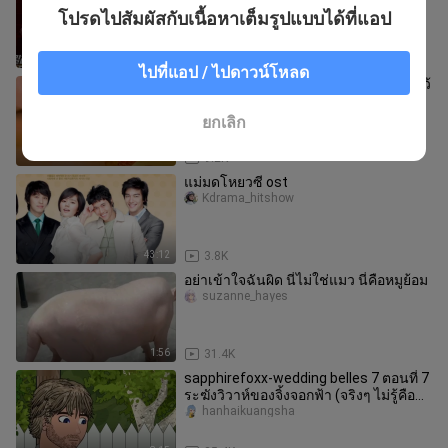
Dance] TXT - กฎใหม่
โปรดไปสัมผัสกับเนื้อหาเต็มรูปแบบได้ที่แอป
TXTjiluku
3:14
16
ไปที่แอป / ไปดาวน์โหลด
ทำแม่พิมพ์ใบหน้าของคุณเองแล้วนำไปไว้
ที่บ้าน
Bingxianglidemenzi
ยกเลิก
1:08
9.2K
แม่มดโหยวซี ost
Kdrama_hitshow
43:12
3.8K
อย่าเข้าใจฉันผิด นี่ไม่ใช่แมว นี่คือหมูย้อม
suzanne_hayes
1:56
31.4K
sapphirefoxx-wedding belles 7 ตอนที่ 7
ระฆังวิวาห์ของจิ้งจอกฟ้า (จริงๆ ไม่รู้คือ
ตอนไหน) เชิญคลิก 3 ค
hanhaikuangsha