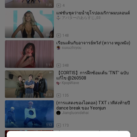
1:25
4
แฟชั่นชุดว่ายน้ำยุโรปอเมริกาผมบลอนด์
アバターのあらすじ_03
0:45
148
เรียนเต้นกับอาจารย์หวัง! (หวาง หยูเหมิง)
suxuzhiyou
1:11
348
【CORTIS】การฝึกซ้อมเต้น ‘TNT’ ฉบับ
แก้ไข @260508
KpopWave
3:22
135
(การแสดงของไอดอล) TXT เวทีส่งท้ายปี
dance break ของ Yeonjun
Jiangluonidehai
1:12
173
【TXT Record Library】191029 [Relay