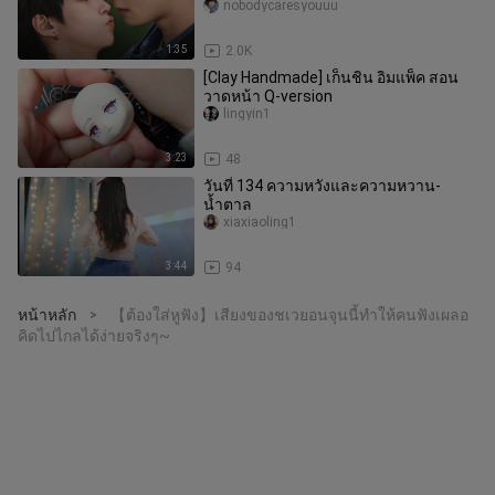
nobodycaresyouuu
1:35
2.0K
[Clay Handmade] เก็นชิน อิมแพ็ค สอน
วาดหน้า Q-version
lingyin1
3:23
48
วันที่ 134 ความหวังและความหวาน-
น้ำตาล
xiaxiaoling1
3:44
94
หน้าหลัก
【ต้องใส่หูฟัง】เสียงของชเวยอนจุนนี้ทำให้คนฟังเผลอ
>
คิดไปไกลได้ง่ายจริงๆ~