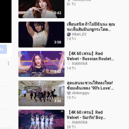
51 วิว
3:42
เพื่อนสนิท ถ้าไม่มีฉันนะ คุณ
จะเห็นคิมมินกยูกระโดด
โชว์ไฮไลต์บนหน้าคุณได้
irikari_03
14 วิว
ไหม
3:58
ส่ง
【4K 60 เฟรม】Red
Velvet - Russian Roulette
(160911)
XIANVXIA
14 วิว
3:52
สุดแสนจะชวนให้หลงใหล!
ซ้อมเต้นเพลง ‘90's Love’
ของ NCT U
idolxingqiu
10 วิว
3:50
【4K 60 เฟรม】Red
Velvet - Surfin' Boy
(260802)
XIANVXIA
28 วิว