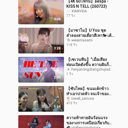
【4K 60 เฟรม】aespa -
KISS N TELL (260723)
XIANVXIA
77 วิว
3:06
【มาซาไม】U You ชุด
ลำลองสายเดี่ยวสีเทา🐎 เต้น
ฮันนยู รีแอคเต้นตาม
weiaimasami
118 วิว
3:28
【เซเวนทีน】“เมื่อเสียง
ท่อนเปิดดังขึ้น ความฝันก็
หวนคืนสู่ BE THE SUN”
Fanjianongchangzhujiadeererzi
1 วิว
2:05
【ซับไทย】ขนมเค้กข้าว
ทำเอาปวดหัว จนเจ้าของ
ร้านยังสติแตก | 260715 ที
lowell_zamora
415 วิว
เซอร์ร้านขนมเค้กข้าวแห่ง
5:44
จักรวาล ลีอ
ความท้าทายอันร้อนแรง
ของวงการเคป๊อปเกี่ยวกับ
idolfenxianghouse