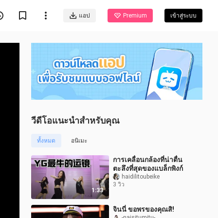
แอป
Premium
เข้าสู่ระบบ
วีดีโอแนะนำสำหรับคุณ
ทั้งหมด
อนิเมะ
การเคลื่อนกล้องที่น่าตื่น
ตะลึงที่สุดของแบล็กพิงก์
haidilitoubeike
3 วิว
1:33
จินนี่ ขอพรของคุณสิ!
-naisitumitu-