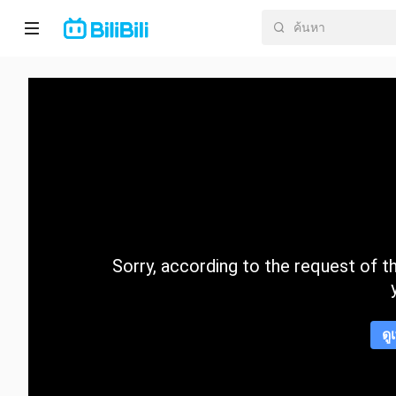
หน้า
หลัก
อนิ
เมะ
ละคร
สั้น
Sorry, according to the request of the
กำลัง
มา
แรง
ดู
หมวด
หมู่