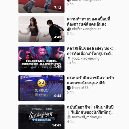
ชีวิตและความตาย
6 วิว
7:13
ความท้าทายของเคป็อปที่
ต้องการแค่ล้มคนอื่นลง
idolfenxianghouse
3 วิว
4:43
คลาสเต้นของ Bailey Sok:
การคัดเลือกเกิร์ลกรุประดับ
โลกโดย HYBE X GEFFEN
youzixiaoyuebing
10 วิว
30 มี.ค. 2022
1:45
ครอบครัวคินจาซมีความรัก
และมาสนับสนุนเบลีย์
lihanlo666
6 วิว
0:44
ฉบับมืออาชีพ｜เต้นมาสิบปี
｜รีแอ็กชันของนักฝึกหัดรุ่น
ที่ 4 แห่ง TF Family กับเพลง
maxwell_mckay_03
4 วิว
“ทั่วโลกคอยเป็นเพื่อน
14:43