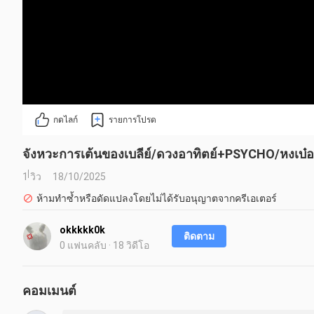
กดไลก์
รายการโปรด
จังหวะการเต้นของเบลีย์/ดวงอาทิตย์+PSYCHO/หงเบ๋อ
1 วิว
18/10/2025
ห้ามทำซ้ำหรือดัดแปลงโดยไม่ได้รับอนุญาตจากครีเอเตอร์
okkkkk0k
ติดตาม
0 แฟนคลับ · 18 วิดีโอ
คอมเมนต์