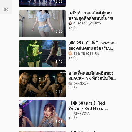
3:58
ส่ง
เดบิวต์—ชอบสไตล์มัธยม
ปลายสุดคึกคักแบบนี้มาก!
quebanluyouliwo
15 วิว
0:57
[4K] 251101 IVE - จางวอน
ยอง คลิปคอนเสิร์ต เรียบ
เรียงตัดต่อ 3
asa_villegas_02
16 วิว
1:42
ฉากเด็ดต่อยกันสุดฮิตของ
BLACKPINK ที่ดังสนั่นโซ
เชียลต่างประเทศ
okkkkk0k
68 วิว
0:55
【4K 60 เฟรม】Red
Velvet - Red Flavor
(170723)
XIANVXIA
15 วิว
3:28