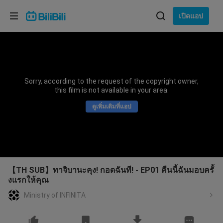
เลือกภาษา
เปิดแอป
English
ภาษา: ภาษาไทย
ภาษาไทย
Sorry, according to the request of the copyright owner,
เข้าสู่
this film is not available in your area.
Tiếng Việt
ระบบ
ดูเพิ่มเติมที่แอป
Bahasa Indonesia
Bahasa Melayu
【TH SUB】ทาจิบานะคุง! กอดฉันที! - EP01 คืนนี้ฉันมอบครั้
งแรกให้คุณ
Ministry of INFINITA