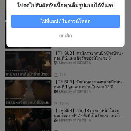
SHOWER - Bistro Kiss
โปรดไปสัมผัสกับเนื้อหาเต็มรูปแบบได้ที่แอป
Ministry of INFINITA
10:56
41.0K
ไปที่แอป / ไปดาวน์โหลด
【TH Sub】 เลิกแฟนแทนน้อง EP1~10
Ministry of INFINITA
ยกเลิก
18:47
54.0K
【TH SUB】สามีภรรยากับป้าข้างบ้าน -
ตอนที่ 2 แผนชิงรักของมิโกะวัย 61
Ministry of INFINITA
24:33
713
【TH SUB】รักลุ่มหลงของทนายมืดมน -
ตอนที่ 1 จูบแสนหวานในรอบ 18 ปี
Ministry of INFINITA
13:01
13.4K
【TH SUB】อายุ 18 ภรรยาหน้าใสจะ
นอกใจค่ะ EP 7 - ทั้งที่เป็นรักแรก...แต่ก็
ทำได้ดีเกินคาด
Ministry of INFINITA