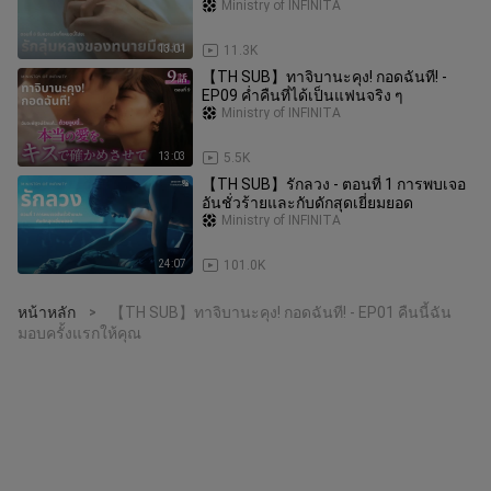
Ministry of INFINITA
13:01
11.3K
【TH SUB】ทาจิบานะคุง! กอดฉันที! -
EP09 ค่ำคืนที่ได้เป็นแฟนจริง ๆ
Ministry of INFINITA
13:03
5.5K
【TH SUB】รักลวง - ตอนที่ 1 การพบเจอ
อันชั่วร้ายและกับดักสุดเยี่ยมยอด
Ministry of INFINITA
24:07
101.0K
หน้าหลัก
【TH SUB】ทาจิบานะคุง! กอดฉันที! - EP01 คืนนี้ฉัน
>
มอบครั้งแรกให้คุณ