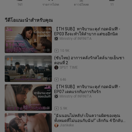
161
รายการโปรด
ดาวน์โหลด
11
วีดีโอแนะนำสำหรับคุณ
【TH SUB】ทาจิบานะคุง! กอดฉันที! -
EP03 ถึงจะทำให้ลำบาก แต่ขออีกนิด
Ministry of INFINITA
13:03
10.9K
(ซับไทย) อาการคลั่งรักสไตล์นายเย็นชา
ตอนที่ 2
SPST TIME
22:15
646
【TH SUB】ทาจิบานะคุง! กอดฉันที! -
EP07 เดตแรกกับภารกิจรัก
Ministry of INFINITA
13:03
5.9K
"ฉันนอนไม่หลับ! เป็นความผิดของคุณ
ทั้งหมดที่ไม่นอนกับฉัน!" เลิกกัน 4 ปีกลับ
ไปได้ไหม? นี่เป็นละครหวานส
Jiankeke