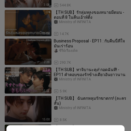
3:08
544.8K
【TH SUB】รักลุ่มหลงของทนายมืดมน -
ตอนที่ 8 ในคืนเอ้าท์ติ้ง
Ministry of INFINITA
13:00
14.7K
Business Proposal - EP11 : กับคืนนี้ที่ใจ
มันเร่าร้อน
ซีรี่ย์เรื่องเด็ด
2:28
290.7K
【TH SUB】ทาจิบานะคุง! กอดฉันที! -
EP11 คำตอบของรักข้างเดียวอันยาวนาน
Ministry of INFINITA
13:03
5.9K
【TH SUB】 ฉันตกหลุมรักฆาตกร! (ละคร
สั้น)
Ministry of INFINITA
15:00
8.5K
【TH SUB】 Kiss x Kiss x Kiss LOVE ii