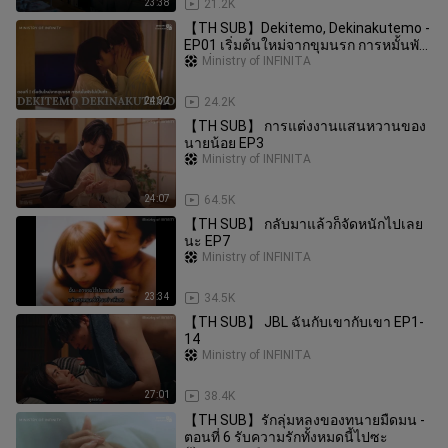
23:38
21.2K
【TH SUB】Dekitemo, Dekinakutemo -
EP01 เริ่มต้นใหม่จากขุมนรก การหมั้นพัง
ไม่เป็นท่า
Ministry of INFINITA
24:32
24.2K
【TH SUB】 การแต่งงานแสนหวานของ
นายน้อย EP3
Ministry of INFINITA
24:07
64.5K
【TH SUB】 กลับมาแล้วก็จัดหนักไปเลย
นะ EP7
Ministry of INFINITA
23:34
34.5K
【TH SUB】 JBL ฉันกับเขากับเขา EP1-
14
Ministry of INFINITA
27:01
38.4K
【TH SUB】รักลุ่มหลงของทนายมืดมน -
ตอนที่ 6 รับความรักทั้งหมดนี้ไปซะ