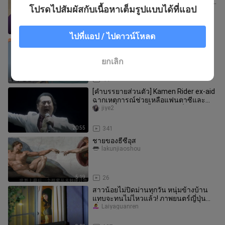
ตอนที่ 3 - ตอนที่ 2 "ฉันไปโรงเรียนไม่ได้!
โปรดไปสัมผัสกับเนื้อหาเต็มรูปแบบได้ที่แอป
หางานทำไม่ได้!"
zidongjiyoushengshu
7:41
7
ไปที่แอป / ไปดาวน์โหลด
วีลแชร์ตัวน้อยของ Susie และชีวิตใน
อดีตของหอย F4
shijiaozistewie
ยกเลิก
2:53
44
[คำบรรยายส่วนตัว] Kamen Rider ex-aid
ฉากเหตุการณ์ช่วยเหลือแฟนตาซีและ
การปรากฏตัวอีกครั้งของฉากที่โด่ง
jiye2
20:55
341
ชายของธีซีอุส
lakunjiaoshou
5:19
26
สาวน้อยไม่ปิดม่านทุกวัน หนุ่มข้างบ้าน
แทบจะทนไม่ไหวแล้ว! ภาพยนตร์ญี่ปุ่น
เรื่อง “คู่รักสายลับ”
Laiyaguanren