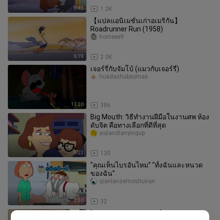
9:43
1.2K
【แปลแอนิเมชั่นเก่าอเมริกัน】
Roadrunner Run (1958)
homeee9
6:19
2.3K
เจอร์รี่กับจัมโบ้ (แมวกับเจอร์รี่)
huadashubaymax
11:20
386
Big Mouth: วิธีทำงานฝีมือในงานศพ ห้อง
ดับจิต คือทางเลือกที่ดีที่สุด
yujiandianyingup
3:22
130
“คุณเห็นไบรอันไหม” “ทั้งฉันและหนวด
ของฉัน”
qianlansemoshuiran
2:30
32
[ภาษาจีน-อังกฤษปรุงสุก] "ชาวชนบท"