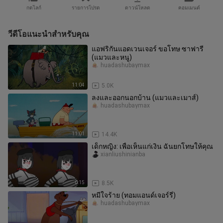
กดไลก์
รายการโปรด
ดาวน์โหลด
คอมเมนต์
วีดีโอแนะนำสำหรับคุณ
แอฟริกันแอดเวนเจอร์ ขอโทษ ซาฟารี
(แมวและหนู)
huadashubaymax
11:04
5.0K
ลงและออกนอกบ้าน (แมวและเมาส์)
huadashubaymax
11:01
14.4K
เด็กหญิง: เพื่อเห็นแก่เงิน ฉันยกโทษให้คุณ
xianliushinianba
0:15
8.5K
หมีใจร้าย (ทอมแอนด์เจอร์รี่)
huadashubaymax