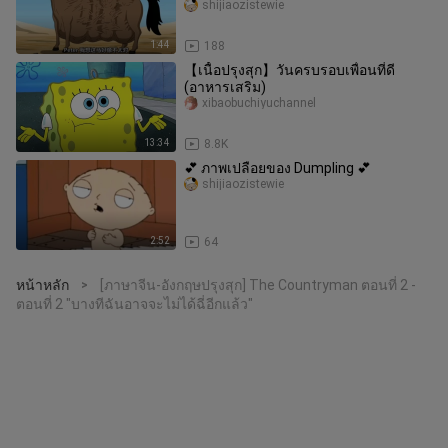
shijiaozistewie
1:44
188
【เนื้อปรุงสุก】วันครบรอบเพื่อนที่ดี
(อาหารเสริม)
xibaobuchiyuchannel
13:34
8.8K
💕 ภาพเปลือยของ Dumpling 💕
shijiaozistewie
2:52
64
หน้าหลัก
[ภาษาจีน-อังกฤษปรุงสุก] The Countryman ตอนที่ 2 -
>
ตอนที่ 2 "บางทีฉันอาจจะไม่ได้ฉี่อีกแล้ว"