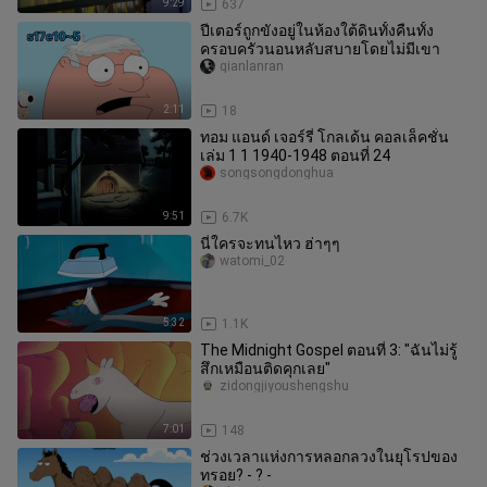
9:29
637
ปีเตอร์ถูกขังอยู่ในห้องใต้ดินทั้งคืนทั้ง
ครอบครัวนอนหลับสบายโดยไม่มีเขา
qianlanran
2:11
18
ทอม แอนด์ เจอร์รี่ โกลเด้น คอลเล็คชั่น
เล่ม 1 1 1940-1948 ตอนที่ 24
songsongdonghua
9:51
6.7K
นี่ใครจะทนไหว ฮ่าๆๆ
watomi_02
5:32
1.1K
The Midnight Gospel ตอนที่ 3: "ฉันไม่รู้
สึกเหมือนติดคุกเลย"
zidongjiyoushengshu
7:01
148
ช่วงเวลาแห่งการหลอกลวงในยุโรปของ
ทรอย? - ? -