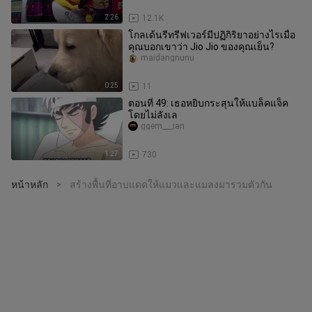
2:26
12.1K
โกลเด้นรีทรีฟเวอร์มีปฏิกิริยาอย่างไรเมื่อ
คุณบอกเขาว่า Jio Jio ของคุณเย็น?
maidangnunu
0:25
11
ตอนที่ 49: เธอหยิบกระสุนให้แบล็คแจ็ค
โดยไม่ลังเล
ggem___ian
1:27
730
หน้าหลัก
สร้างพื้นที่อาบแดดให้แมวและแมลงมารวมตัวกัน
>