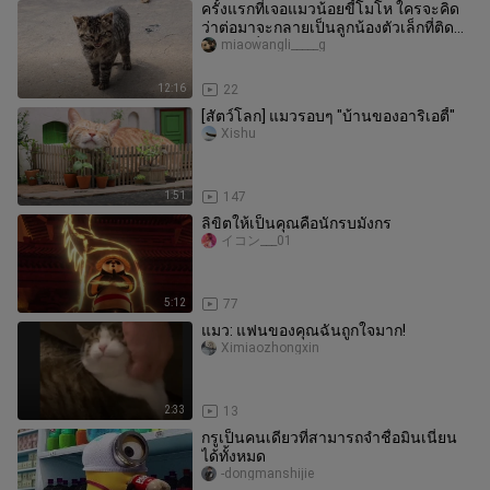
ครั้งแรกที่เจอแมวน้อยขี้โมโห ใครจะคิด
ว่าต่อมาจะกลายเป็นลูกน้องตัวเล็กที่ติด
ฉันมากที่สุด
miaowangli_____g
12:16
22
[สัตว์โลก] แมวรอบๆ "บ้านของอาริเอตี้"
Xishu
1:51
147
ลิขิตให้เป็นคุณคือนักรบมังกร
イコン___01
5:12
77
แมว: แฟนของคุณฉันถูกใจมาก!
Ximiaozhongxin
2:33
13
กรูเป็นคนเดียวที่สามารถจำชื่อมินเนี่ยน
ได้ทั้งหมด
-dongmanshijie