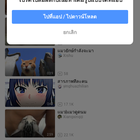
8:34
84
ไปที่แอป / ไปดาวน์โหลด
รางวัลพฤติกรรมสัตว์ระดับสูงสุด
วิวัฒนาการต่อเนื่อง
mengshouxiaoz______
ยกเลิก
2:34
4.0K
แมวยักษ์กำลังจะมา
Xishu
0:39
58
สารภาพทีละคน
yinghuazhilian
0:47
17.1K
แมว|แมวดูดนม
Xiangxinqiji
2:59
22.1K