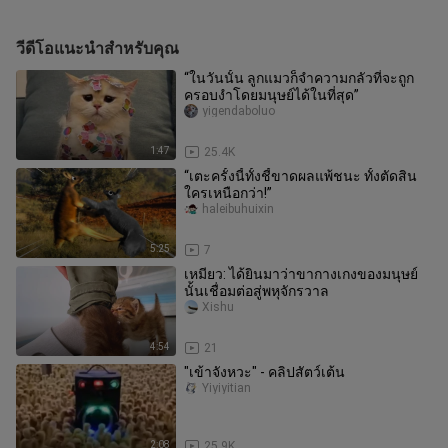
วีดีโอแนะนำสำหรับคุณ
“ในวันนั้น ลูกแมวก็จำความกลัวที่จะถูก
ครอบงำโดยมนุษย์ได้ในที่สุด”
yigendaboluo
1:47
25.4K
“เตะครั้งนี้ทั้งชี้ขาดผลแพ้ชนะ ทั้งตัดสิน
ใครเหนือกว่า!”
haleibuhuixin
5:25
7
เหมียว: ได้ยินมาว่าขากางเกงของมนุษย์
นั้นเชื่อมต่อสู่พหุจักรวาล
Xishu
4:54
21
"เข้าจังหวะ" - คลิปสัตว์เต้น
Yiyiyitian
2:08
25.9K