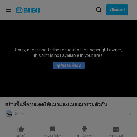
เลือกภาษา
เปิดแอป
English
ภาษา: ภาษาไทย
ภาษาไทย
Sorry, according to the request of the copyright owner,
เข้าสู่
this film is not available in your area.
Tiếng Việt
ระบบ
ดูเพิ่มเติมที่แอป
Bahasa Indonesia
Bahasa Melayu
สร้างพื้นที่อาบแดดให้แมวและแมลงมารวมตัวกัน
Xishu
กดไลก์
รายการโปรด
ดาวน์โหลด
คอมเมนต์