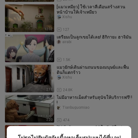
[แมวเหมียว] ใช้เวลาสี่เดือนสร้างสวน
หน้าบ้านให้เจ้าเหมียว
Xishu
12:02
127
เตรียมเป็นลูกเขยได้เลย! ฮิกิกายะ ฮาจิมัน
airabi
1:00
1.5K
แมวยักษ์เดินผ่านถนนของมนุษย์และพื้น
ดินก็แตกร้าว
Xishu
2:11
24.8K
ไม่มีอาหารเม็ดสำหรับสุนัขให้บริการฟรี! !
!
Tianbuguomiao
2:20
474
[DIY]สร้างฉากขนาดมินิในธีมปีใหม่
สำหรับเจ้าแมวเหมียว
โปรดไปสัมผัสกับเนื้อหาเต็มรูปแบบได้ที่แอป
Xishu